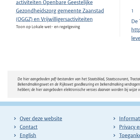
activiteiten Openbare Geestelijke
Gezondheidszorg gemeente Zaanstad
1
(OGGZ) en Vrijwilligersactiviteiten
De 
Toon op Lokale wet- en regelgeving
htt
lev
Toeslagenverordening Wet investeren in
jongeren Zaanstad 2009
Toon op Lokale wet- en regelgeving
De hier aangeboden pdf-bestanden van het Staatsblad, Staatscourant, Tract
Disclaimer
Bekendmakingswet en de Rijkswet goedkeuring en bekendmaking verdragen voor
hebben; de hier aangeboden elektronische versies daarvan worden bij wijze 
Over deze website
Informat
Contact
Privacy 
English
Toeganke