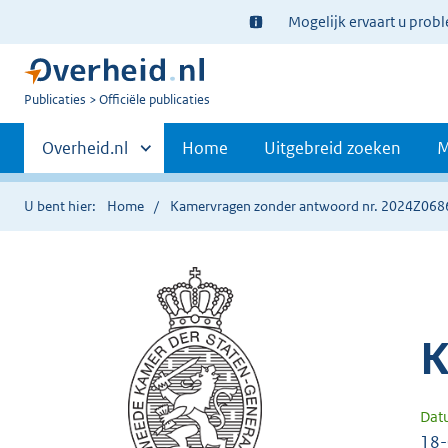
Ter
Mogelijk ervaart u prob
informatie:
U
Publicaties
Officiële publicaties
bent
Primaire
nu
Andere
Overheid.nl
Home
Uitgebreid zoeken
M
hier:
sites
navigatie
binnen
U bent hier:
Home
Kamervragen zonder antwoord nr. 2024Z068
K
Dat
18-