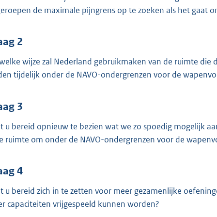
o
eroepen de maximale pijngrens op te zoeken als het gaat o
o
t
t
aag 2
e
welke wijze zal Nederland gebruikmaken van de ruimte die
:
den tijdelijk onder de NAVO-ondergrenzen voor de wapen
3
7
aag 3
K
b
t u bereid opnieuw te bezien wat we zo spoedig mogelijk aa
e ruimte om onder de NAVO-ondergrenzen voor de wapenv
aag 4
t u bereid zich in te zetten voor meer gezamenlijke oefeni
r capaciteiten vrijgespeeld kunnen worden?