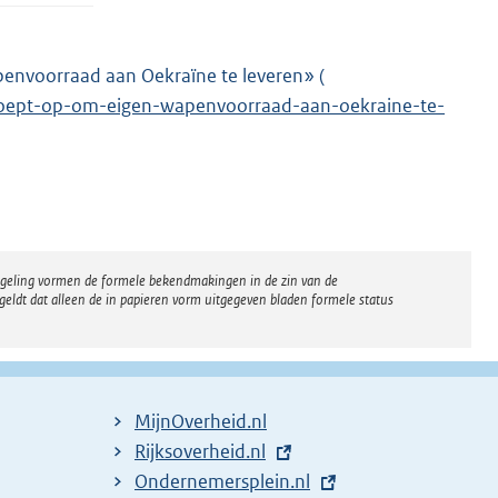
penvoorraad aan Oekraïne te leveren» (
E
-roept-op-om-eigen-wapenvoorraad-aan-oekraine-te-
x
t
e
r
n
e
regeling vormen de formele bekendmakingen in de zin van de
l
eldt dat alleen de in papieren vorm uitgegeven bladen formele status
i
n
k
:
MijnOverheid.nl
E
Rijksoverheid.nl
x
E
Ondernemersplein.nl