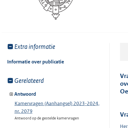
Toon
Extra informatie
meer
van:
Informatie over publicatie
Vr
Toon
Gerelateerd
ov
meer
Oe
van:
Antwoord
Kamervragen (Aanhangsel) 2023-2024,
nr. 2079
Vr
Antwoord op de gestelde kamervragen
Her