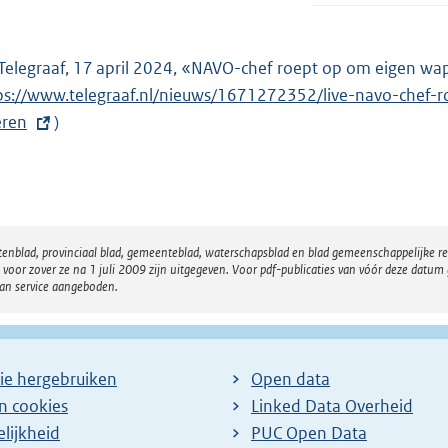
Telegraaf, 17 april 2024, «NAVO-chef roept op om eigen wa
ps://www.telegraaf.nl/nieuws/1671272352/live-navo-chef
eren
)
atenblad, provinciaal blad, gemeenteblad, waterschapsblad en blad gemeenschappelijke 
 zover ze na 1 juli 2009 zijn uitgegeven. Voor pdf-publicaties van vóór deze datum g
van service aangeboden.
ie hergebruiken
Open data
en cookies
Linked Data Overheid
lijkheid
PUC Open Data