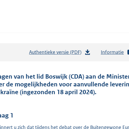
Authentieke versie (PDF)
b
Informatie
e
s
t
agen van het lid Boswijk (CDA) aan de Ministe
a
er de mogelijkheden voor aanvullende lever
n
kraïne (ingezonden 18 april 2024).
d
s
g
aag 1
r
innert u zich dat tijdens het debat over de Buitengewone 