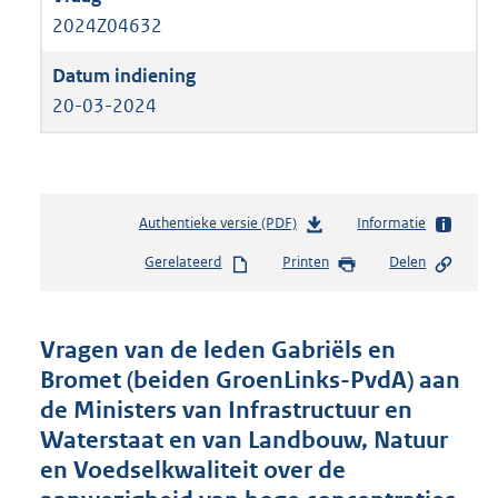
2024Z04632
20-03-2024
Authentieke versie (PDF)
b
Informatie
e
Gerelateerd
Printen
Delen
s
t
a
n
Vragen van de leden Gabriëls en
d
Bromet (beiden GroenLinks-PvdA) aan
s
de Ministers van Infrastructuur en
g
r
Waterstaat en van Landbouw, Natuur
o
en Voedselkwaliteit over de
o