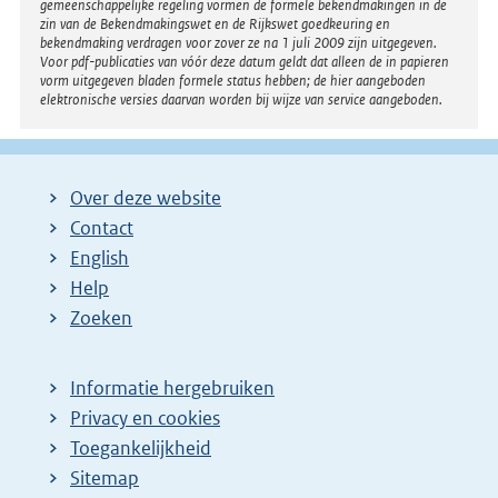
gemeenschappelijke regeling vormen de formele bekendmakingen in de
n
zin van de Bekendmakingswet en de Rijkswet goedkeuring en
bekendmaking verdragen voor zover ze na 1 juli 2009 zijn uitgegeven.
k
Voor pdf-publicaties van vóór deze datum geldt dat alleen de in papieren
:
vorm uitgegeven bladen formele status hebben; de hier aangeboden
elektronische versies daarvan worden bij wijze van service aangeboden.
Over deze website
Contact
English
Help
Zoeken
Informatie hergebruiken
Privacy en cookies
Toegankelijkheid
Sitemap