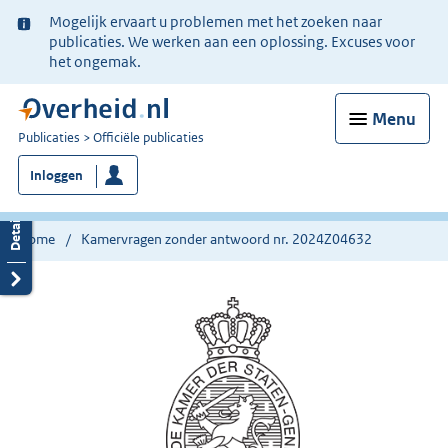
Ter
Mogelijk ervaart u problemen met het zoeken naar
informatie:
publicaties. We werken aan een oplossing. Excuses voor
het ongemak.
Menu
U
Publicaties
Officiële publicaties
bent
Inloggen
nu
hier:
Home
Kamervragen zonder antwoord nr. 2024Z04632