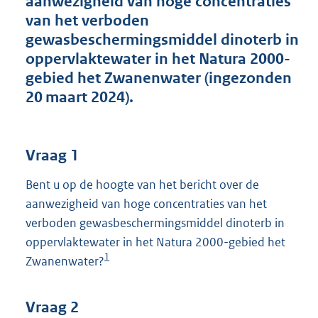
aanwezigheid van hoge concentraties
t
van het verboden
t
e
gewasbeschermingsmiddel dinoterb in
:
oppervlaktewater in het Natura 2000-
3
gebied het Zwanenwater (ingezonden
9
K
20 maart 2024).
b
Vraag 1
Bent u op de hoogte van het bericht over de
aanwezigheid van hoge concentraties van het
verboden gewasbeschermingsmiddel dinoterb in
oppervlaktewater in het Natura 2000-gebied het
1
Zwanenwater?
Vraag 2