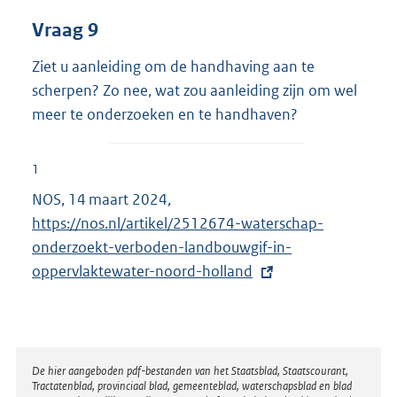
Vraag 9
Ziet u aanleiding om de handhaving aan te
scherpen? Zo nee, wat zou aanleiding zijn om wel
meer te onderzoeken en te handhaven?
1
NOS, 14 maart 2024,
E
https://nos.nl/artikel/2512674-waterschap-
x
onderzoekt-verboden-landbouwgif-in-
t
oppervlaktewater-noord-holland
e
r
n
e
l
Disclaimer
De hier aangeboden pdf-bestanden van het Staatsblad, Staatscourant,
Tractatenblad, provinciaal blad, gemeenteblad, waterschapsblad en blad
i