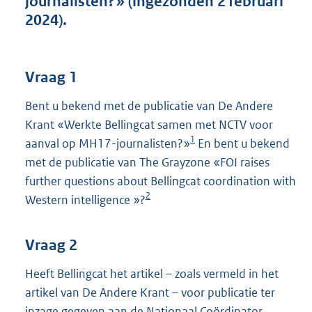
journalisten?» (ingezonden 2 februari
t
2024).
t
e
:
4
Vraag 1
1
K
Bent u bekend met de publicatie van De Andere
b
Krant «Werkte Bellingcat samen met NCTV voor
1
aanval op MH17-journalisten?»
En bent u bekend
met de publicatie van The Grayzone «FOI raises
further questions about Bellingcat coordination with
2
Western intelligence »?
Vraag 2
Heeft Bellingcat het artikel – zoals vermeld in het
artikel van De Andere Krant – voor publicatie ter
inzage gegeven aan de Nationaal Coördinator