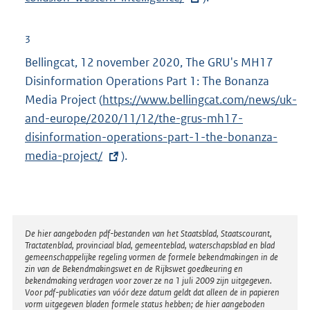
:
e
r
3
n
Bellingcat, 12 november 2020, The GRU's MH17
e
Disinformation Operations Part 1: The Bonanza
l
Media Project (
E
https://www.bellingcat.com/news/uk-
i
and-europe/2020/11/12/the-grus-mh17-
x
n
disinformation-operations-part-1-the-bonanza-
t
k
media-project/
e
).
:
r
n
e
l
Disclaimer
De hier aangeboden pdf-bestanden van het Staatsblad, Staatscourant,
Tractatenblad, provinciaal blad, gemeenteblad, waterschapsblad en blad
i
gemeenschappelijke regeling vormen de formele bekendmakingen in de
n
zin van de Bekendmakingswet en de Rijkswet goedkeuring en
bekendmaking verdragen voor zover ze na 1 juli 2009 zijn uitgegeven.
k
Voor pdf-publicaties van vóór deze datum geldt dat alleen de in papieren
:
vorm uitgegeven bladen formele status hebben; de hier aangeboden