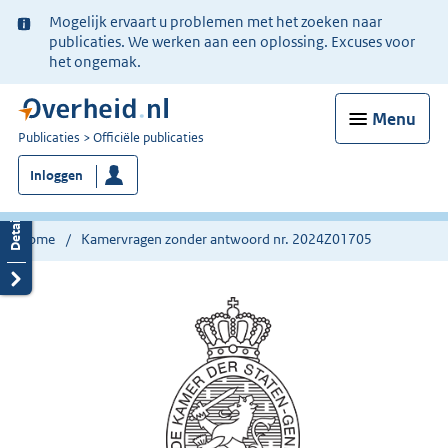
Ter
Mogelijk ervaart u problemen met het zoeken naar
informatie:
publicaties. We werken aan een oplossing. Excuses voor
het ongemak.
Menu
U
Publicaties
Officiële publicaties
bent
Inloggen
nu
hier:
Home
Kamervragen zonder antwoord nr. 2024Z01705