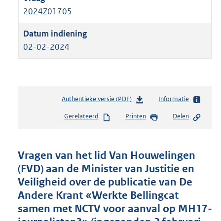
2024Z01705
02-02-2024
Authentieke versie (PDF)
b
Informatie
e
Gerelateerd
Printen
Delen
s
t
a
n
Vragen van het lid Van Houwelingen
d
(FVD) aan de Minister van Justitie en
s
Veiligheid over de publicatie van De
g
r
Andere Krant «Werkte Bellingcat
o
samen met NCTV voor aanval op MH17-
o