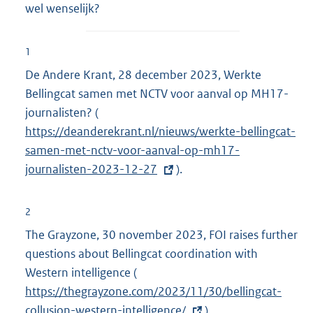
wel wenselijk?
1
De Andere Krant, 28 december 2023, Werkte
Bellingcat samen met NCTV voor aanval op MH17-
journalisten? (
E
https://deanderekrant.nl/nieuws/werkte-bellingcat-
x
samen-met-nctv-voor-aanval-op-mh17-
t
journalisten-2023-12-27
e
).
r
n
2
e
The Grayzone, 30 november 2023, FOI raises further
l
questions about Bellingcat coordination with
i
Western intelligence (
E
n
https://thegrayzone.com/2023/11/30/bellingcat-
x
k
collusion-western-intelligence/
t
).