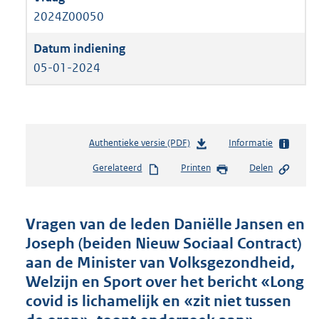
2024Z00050
05-01-2024
Authentieke versie (PDF)
b
Informatie
e
Gerelateerd
Printen
Delen
s
t
a
n
Vragen van de leden Daniëlle Jansen en
d
Joseph (beiden Nieuw Sociaal Contract)
s
aan de Minister van Volksgezondheid,
g
r
Welzijn en Sport over het bericht «Long
o
covid is lichamelijk en «zit niet tussen
o