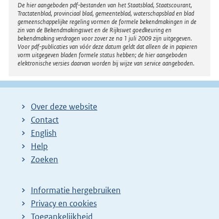
Disclaimer
De hier aangeboden pdf-bestanden van het Staatsblad, Staatscourant,
Tractatenblad, provinciaal blad, gemeenteblad, waterschapsblad en blad
gemeenschappelijke regeling vormen de formele bekendmakingen in de
zin van de Bekendmakingswet en de Rijkswet goedkeuring en
bekendmaking verdragen voor zover ze na 1 juli 2009 zijn uitgegeven.
Voor pdf-publicaties van vóór deze datum geldt dat alleen de in papieren
vorm uitgegeven bladen formele status hebben; de hier aangeboden
elektronische versies daarvan worden bij wijze van service aangeboden.
Over deze website
Contact
English
Help
Zoeken
Informatie hergebruiken
Privacy en cookies
Toegankelijkheid