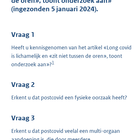
de oren», toont onderzoek aan»
t
(ingezonden 5 januari 2024).
t
e
:
4
Vraag 1
2
K
Heeft u kennisgenomen van het artikel «Long covid
b
is lichamelijk en «zit niet tussen de oren», toont
1
onderzoek aan»?
Vraag 2
Erkent u dat postcovid een fysieke oorzaak heeft?
Vraag 3
Erkent u dat postcovid veelal een multi-orgaan
aandoening is, die door meerdere