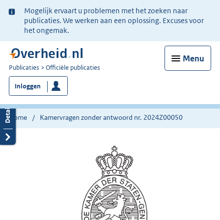
Ter
Mogelijk ervaart u problemen met het zoeken naar
informatie:
publicaties. We werken aan een oplossing. Excuses voor
het ongemak.
Menu
U
Publicaties
Officiële publicaties
bent
Inloggen
nu
hier:
Home
Kamervragen zonder antwoord nr. 2024Z00050