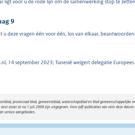
r ligt voor u de rode lijn om de samenwerking stop te zette
aag 9
t u deze vragen één voor één, los van elkaar, beantwoorden
.nl, 14 september 2023; Tunesië weigert delegatie Europees 
atenblad, provinciaal blad, gemeenteblad, waterschapsblad en blad gemeenschappelijke 
 zover ze na 1 juli 2009 zijn uitgegeven. Voor pdf-publicaties van vóór deze datum g
van service aangeboden.