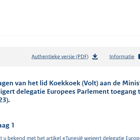
Authentieke versie (PDF)
b
Informatie
e
s
t
agen van het lid Koekkoek (Volt) aan de Minis
a
igert delegatie Europees Parlement toegang 
n
23).
d
s
g
aag 1
r
t u bekend met het artikel «Tunesië weigert delegatie Euro