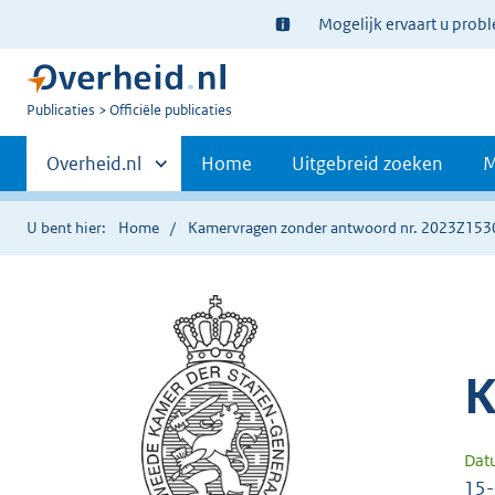
Ter
Mogelijk ervaart u prob
informatie:
U
Publicaties
Officiële publicaties
bent
Primaire
nu
Andere
Overheid.nl
Home
Uitgebreid zoeken
M
hier:
sites
navigatie
binnen
U bent hier:
Home
Kamervragen zonder antwoord nr. 2023Z153
K
Dat
15-