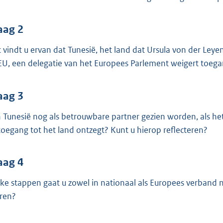
o
o
t
aag 2
t
 vindt u ervan dat Tunesië, het land dat Ursula von der Leye
e
EU, een delegatie van het Europees Parlement weigert toega
:
3
aag 3
8
K
 Tunesië nog als betrouwbare partner gezien worden, als he
b
toegang tot het land ontzegt? Kunt u hierop reflecteren?
aag 4
ke stappen gaat u zowel in nationaal als Europees verband n
ren?