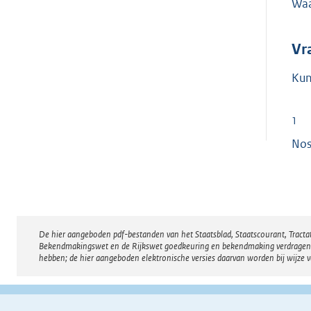
Waa
Vr
Kun
1
Nos
De hier aangeboden pdf-bestanden van het Staatsblad, Staatscourant, Tract
Disclaimer
Bekendmakingswet en de Rijkswet goedkeuring en bekendmaking verdragen voor
hebben; de hier aangeboden elektronische versies daarvan worden bij wijze 