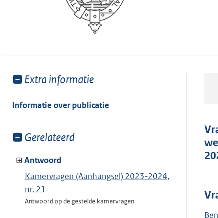
Toon
Extra informatie
meer
van:
Informatie over publicatie
Vr
Toon
Gerelateerd
we
meer
20
van:
Antwoord
Kamervragen (Aanhangsel) 2023-2024,
nr. 21
Vr
Antwoord op de gestelde kamervragen
Ben