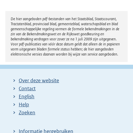
n
e
l
Disclaimer
De hier aangeboden pdf-bestanden van het Staatsblad, Staatscourant,
Tractatenblad, provinciaal blad, gemeenteblad, waterschapsblad en blad
i
gemeenschappelijke regeling vormen de formele bekendmakingen in de
n
zin van de Bekendmakingswet en de Rijkswet goedkeuring en
bekendmaking verdragen voor zover ze na 1 juli 2009 zijn uitgegeven.
k
Voor pdf-publicaties van vóór deze datum geldt dat alleen de in papieren
:
vorm uitgegeven bladen formele status hebben; de hier aangeboden
elektronische versies daarvan worden bij wijze van service aangeboden.
Over deze website
Contact
English
Help
Zoeken
Informatie hergebruiken