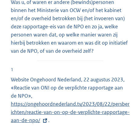
Was u, of waren er andere (bewinds)personen
binnen het Ministerie van OCW en/of het kabinet
en/of de overheid betrokken bij (het invoeren van)
deze rapportage-eis van de NPO en zo ja, welke
personen waren dat, op welke manier waren zij
hierbij betrokken en waarom en was dit op initiatief
van de NPO, of van de overheid zelf?
1
Website Ongehoord Nederland, 22 augustus 2023,
«Reactie van ON! op de verplichte rapportage aan
de NPO»,
E
https://ongehoordnederland.tv/2023/08/22/persber
x
ichten/reactie-van-on-op-de-verplichte-rapportage-
t
aan-de-npo/
e
.
r