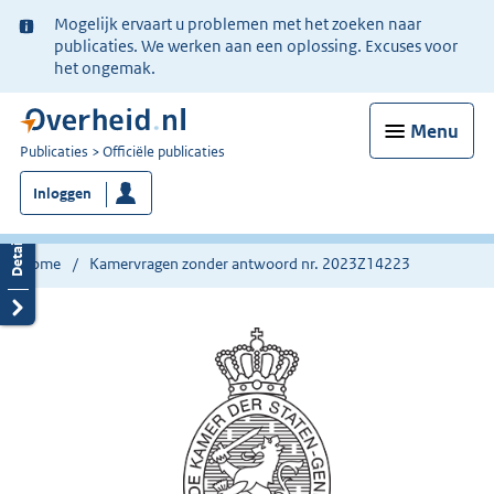
Ter
Mogelijk ervaart u problemen met het zoeken naar
informatie:
publicaties. We werken aan een oplossing. Excuses voor
het ongemak.
Menu
U
Publicaties
Officiële publicaties
bent
Inloggen
nu
hier:
Home
Kamervragen zonder antwoord nr. 2023Z14223