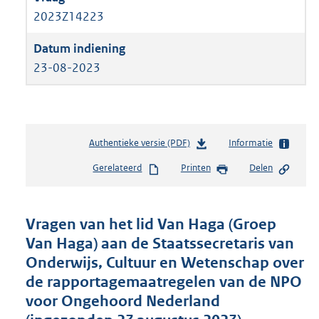
2023Z14223
23-08-2023
Authentieke versie (PDF)
b
Informatie
e
Gerelateerd
Printen
Delen
s
t
a
n
Vragen van het lid Van Haga (Groep
d
Van Haga) aan de Staatssecretaris van
s
Onderwijs, Cultuur en Wetenschap over
g
r
de rapportagemaatregelen van de NPO
o
voor Ongehoord Nederland
o