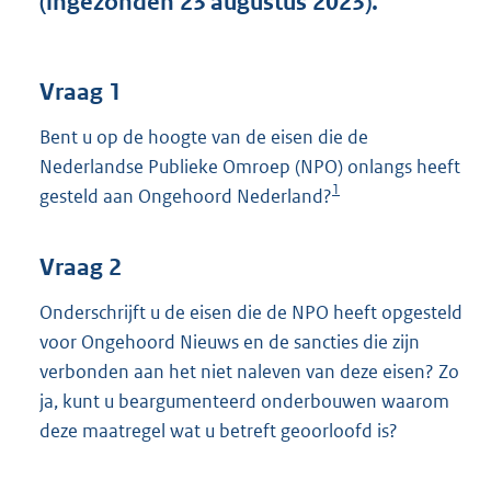
(ingezonden 23 augustus 2023).
t
t
e
:
Vraag 1
4
0
Bent u op de hoogte van de eisen die de
K
Nederlandse Publieke Omroep (NPO) onlangs heeft
b
1
gesteld aan Ongehoord Nederland?
Vraag 2
Onderschrijft u de eisen die de NPO heeft opgesteld
voor Ongehoord Nieuws en de sancties die zijn
verbonden aan het niet naleven van deze eisen? Zo
ja, kunt u beargumenteerd onderbouwen waarom
deze maatregel wat u betreft geoorloofd is?