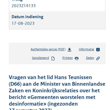
2023Z14133
17-08-2023
Authentieke versie (PDF)
b
Informatie
e
Gerelateerd
Printen
Delen
s
t
a
n
Vragen van het lid Hans Teunissen
d
(D66) aan de Minister van Binnenlandse
s
Zaken en Koninkrijksrelaties over het
g
r
bericht «Gemeenten worstelen met
o
desinformatie» (ingezonden
o