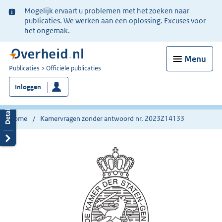
Ter
Mogelijk ervaart u problemen met het zoeken naar
informatie:
publicaties. We werken aan een oplossing. Excuses voor
het ongemak.
Menu
U
Publicaties
Officiële publicaties
bent
Inloggen
nu
hier:
Home
Kamervragen zonder antwoord nr. 2023Z14133