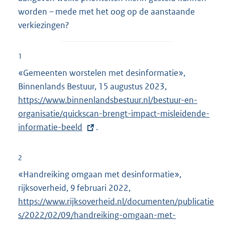
worden – mede met het oog op de aanstaande
verkiezingen?
1
«Gemeenten worstelen met desinformatie»,
Binnenlands Bestuur, 15 augustus 2023,
E
https://www.binnenlandsbestuur.nl/bestuur-en-
x
organisatie/quickscan-brengt-impact-misleidende-
t
informatie-beeld
.
e
r
n
2
e
«Handreiking omgaan met desinformatie»,
l
rijksoverheid, 9 februari 2022,
E
i
https://www.rijksoverheid.nl/documenten/publicatie
x
n
s/2022/02/09/handreiking-omgaan-met-
t
k