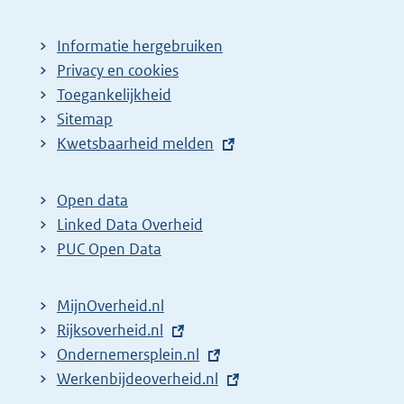
Informatie hergebruiken
Privacy en cookies
Toegankelijkheid
Sitemap
E
Kwetsbaarheid melden
x
t
Open data
e
Linked Data Overheid
r
PUC Open Data
n
e
MijnOverheid.nl
l
E
Rijksoverheid.nl
i
x
E
Ondernemersplein.nl
n
t
x
E
Werkenbijdeoverheid.nl
k
e
t
x