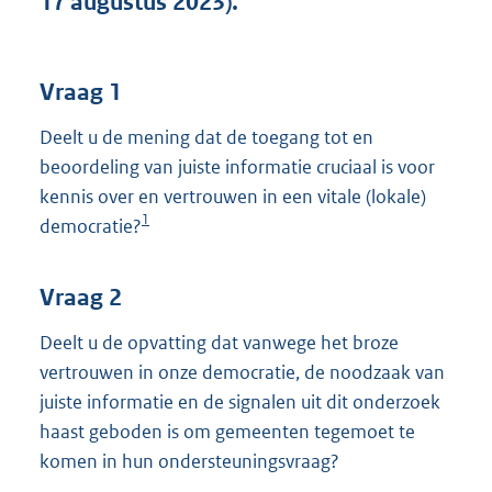
17 augustus 2023).
t
t
e
:
Vraag 1
3
8
Deelt u de mening dat de toegang tot en
K
beoordeling van juiste informatie cruciaal is voor
b
kennis over en vertrouwen in een vitale (lokale)
1
democratie?
Vraag 2
Deelt u de opvatting dat vanwege het broze
vertrouwen in onze democratie, de noodzaak van
juiste informatie en de signalen uit dit onderzoek
haast geboden is om gemeenten tegemoet te
komen in hun ondersteuningsvraag?