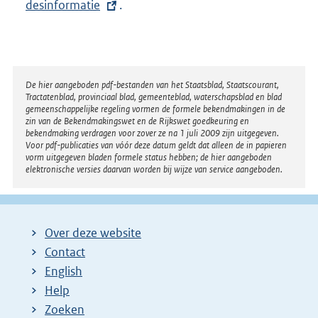
desinformatie
.
e
:
r
n
e
l
Disclaimer
De hier aangeboden pdf-bestanden van het Staatsblad, Staatscourant,
Tractatenblad, provinciaal blad, gemeenteblad, waterschapsblad en blad
i
gemeenschappelijke regeling vormen de formele bekendmakingen in de
n
zin van de Bekendmakingswet en de Rijkswet goedkeuring en
bekendmaking verdragen voor zover ze na 1 juli 2009 zijn uitgegeven.
k
Voor pdf-publicaties van vóór deze datum geldt dat alleen de in papieren
:
vorm uitgegeven bladen formele status hebben; de hier aangeboden
elektronische versies daarvan worden bij wijze van service aangeboden.
Over deze website
Contact
English
Help
Zoeken