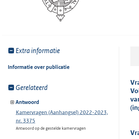
Toon
Extra informatie
meer
van:
Informatie over publicatie
Vr
Toon
Gerelateerd
Vo
meer
va
van:
Antwoord
(i
Kamervragen (Aanhangsel) 2022-2023,
nr. 3375
Antwoord op de gestelde kamervragen
Vr