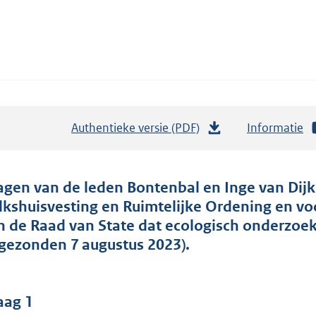
Authentieke versie (PDF)
b
Informatie
e
s
t
agen van de leden Bontenbal en Inge van Dijk
a
lkshuisvesting en Ruimtelijke Ordening en vo
n
n de Raad van State dat ecologisch onderzoek
d
ngezonden 7 augustus 2023).
s
g
r
aag 1