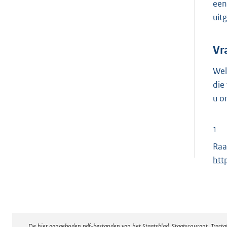
een
uit
Vr
Wel
die
u o
1
Raa
htt
De hier aangeboden pdf-bestanden van het Staatsblad, Staatscourant, Tract