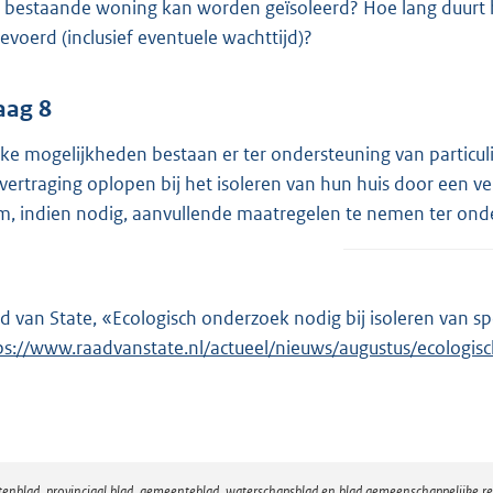
 bestaande woning kan worden geïsoleerd? Hoe lang duurt h
gevoerd (inclusief eventuele wachttijd)?
aag 8
ke mogelijkheden bestaan er ter ondersteuning van particuli
 vertraging oplopen bij het isoleren van hun huis door een v
m, indien nodig, aanvullende maatregelen te nemen ter onde
d van State, «Ecologisch onderzoek nodig bij isoleren van 
ps://www.raadvanstate.nl/actueel/nieuws/augustus/ecologi
atenblad, provinciaal blad, gemeenteblad, waterschapsblad en blad gemeenschappelijke 