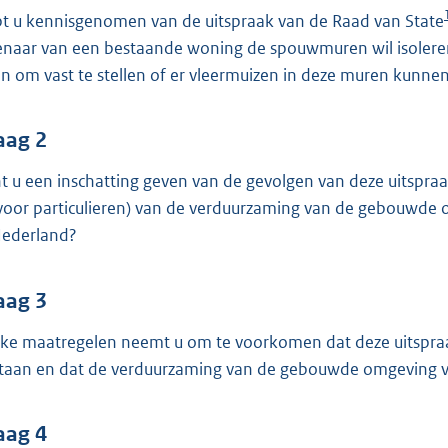
o
t u kennisgenomen van de uitspraak van de Raad van State
o
enaar van een bestaande woning de spouwmuren wil isoleren
t
n om vast te stellen of er vleermuizen in deze muren kunnen
t
e
:
aag 2
3
t u een inschatting geven van de gevolgen van deze uitspraa
9
voor particulieren) van de verduurzaming van de gebouwde
K
Nederland?
b
aag 3
ke maatregelen neemt u om te voorkomen dat deze uitspraak
taan en dat de verduurzaming van de gebouwde omgeving ve
aag 4