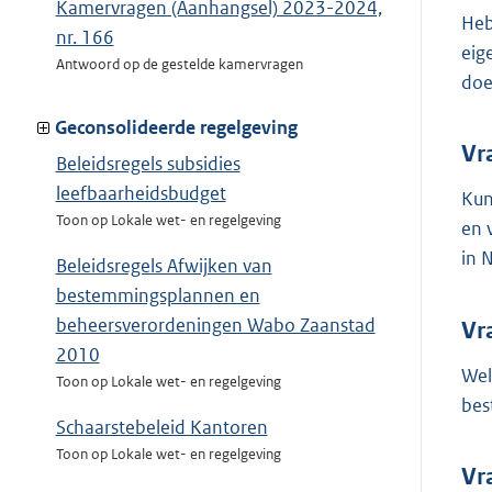
Kamervragen (Aanhangsel) 2023-2024,
Heb
nr. 166
eig
Antwoord op de gestelde kamervragen
doe
Geconsolideerde regelgeving
Vr
Beleidsregels subsidies
leefbaarheidsbudget
Kun
Toon op Lokale wet- en regelgeving
en 
in 
Beleidsregels Afwijken van
bestemmingsplannen en
beheersverordeningen Wabo Zaanstad
Vr
2010
Wel
Toon op Lokale wet- en regelgeving
bes
Schaarstebeleid Kantoren
Toon op Lokale wet- en regelgeving
Vr