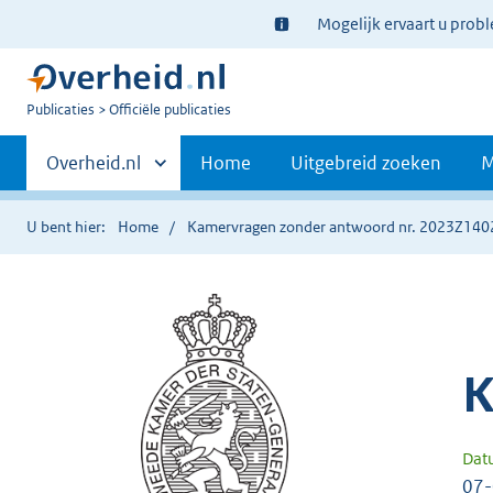
Ter
Mogelijk ervaart u prob
informatie:
U
Publicaties
Officiële publicaties
bent
Primaire
nu
Andere
Overheid.nl
Home
Uitgebreid zoeken
M
hier:
sites
navigatie
binnen
U bent hier:
Home
Kamervragen zonder antwoord nr. 2023Z140
K
Dat
07-