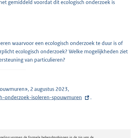
et gemiddeld voordat dit ecologisch onderzoek is
eren waarvoor een ecologisch onderzoek te duur is of
erplicht ecologisch onderzoek? Welke mogelijkheden ziet
rsteuning van particulieren?
spouwmuren», 2 augustus 2023,
E
sch-onderzoek-isoleren-spouwmuren
x
.
t
e
r
n
regeling vormen de formele bekendmakingen in de zin van de