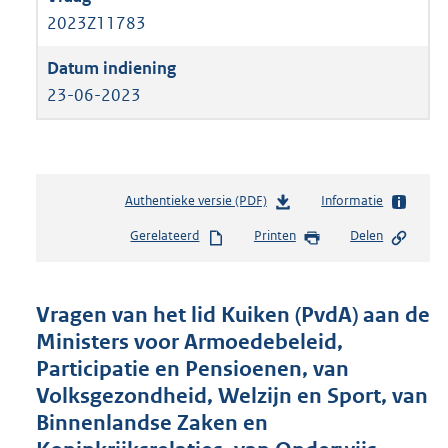
2023Z11783
23-06-2023
Authentieke versie (PDF)
b
Informatie
e
Gerelateerd
Printen
Delen
s
t
a
n
Vragen van het lid Kuiken (PvdA) aan de
d
Ministers voor Armoedebeleid,
s
Participatie en Pensioenen, van
g
r
Volksgezondheid, Welzijn en Sport, van
o
Binnenlandse Zaken en
o