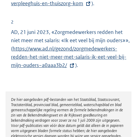
verpleeghuis-en-thuiszorg-kom
e
).
r
n
2
e
AD, 21 juni 2023, «Zorgmedewerkers redden het
l
niet meer met salaris: «Ik eet veel bij mijn ouders»»,
i
(
E
https://www.ad.nl/gezond/zorgmedewerkers-
n
redden-het-niet-meer-met-salaris-ik-eet-veel-bij-
x
k
mijn-ouders~a0aaa3b2/
t
).
:
e
r
n
e
Disclaimer
De hier aangeboden pdf-bestanden van het Staatsblad, Staatscourant,
Tractatenblad, provinciaal blad, gemeenteblad, waterschapsblad en blad
l
gemeenschappelijke regeling vormen de formele bekendmakingen in de
i
zin van de Bekendmakingswet en de Rijkswet goedkeuring en
bekendmaking verdragen voor zover ze na 1 juli 2009 zijn uitgegeven.
n
Voor pdf-publicaties van vóór deze datum geldt dat alleen de in papieren
k
vorm uitgegeven bladen formele status hebben; de hier aangeboden
elektronische versies daarvan worden bij wijze van service aangeboden.