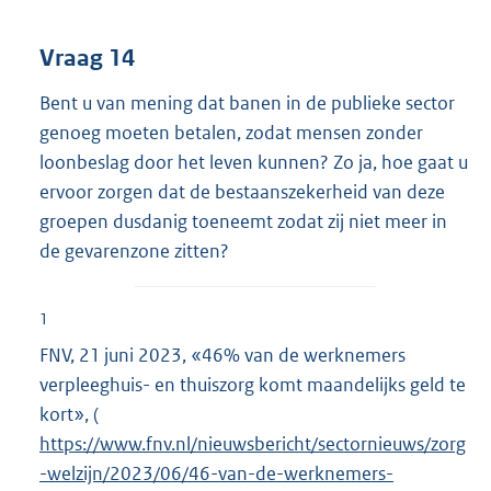
Vraag 14
Bent u van mening dat banen in de publieke sector
genoeg moeten betalen, zodat mensen zonder
loonbeslag door het leven kunnen? Zo ja, hoe gaat u
ervoor zorgen dat de bestaanszekerheid van deze
groepen dusdanig toeneemt zodat zij niet meer in
de gevarenzone zitten?
1
FNV, 21 juni 2023, «46% van de werknemers
verpleeghuis- en thuiszorg komt maandelijks geld te
kort», (
E
https://www.fnv.nl/nieuwsbericht/sectornieuws/zorg
x
-welzijn/2023/06/46-van-de-werknemers-
t