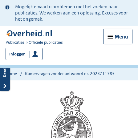
Ter
Mogelijk ervaart u problemen met het zoeken naar
informatie:
publicaties. We werken aan een oplossing. Excuses voor
het ongemak.
Menu
U
Publicaties
Officiële publicaties
bent
Inloggen
nu
hier:
Home
Kamervragen zonder antwoord nr. 2023Z11783