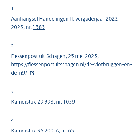
1
Aanhangsel Handelingen II, vergaderjaar 2022–
2023, nr.
1383
2
Flessenpost uit Schagen, 25 mei 2023,
E
https://flessenpostuitschagen.nl/de-vlotbruggen-en-
x
de-n9/
t
e
r
3
n
Kamerstuk
29 398, nr. 1039
e
l
4
i
Kamerstuk
36 200-A, nr. 65
n