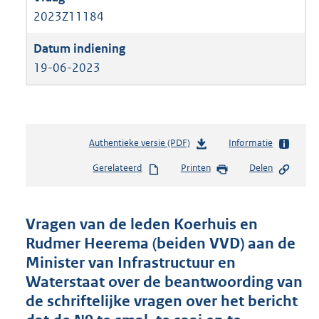
2023Z11184
19-06-2023
Authentieke versie (PDF)
b
Informatie
e
Gerelateerd
Printen
Delen
s
t
a
n
Vragen van de leden Koerhuis en
d
Rudmer Heerema (beiden VVD) aan de
s
Minister van Infrastructuur en
g
r
Waterstaat over de beantwoording van
o
de schriftelijke vragen over het bericht
o