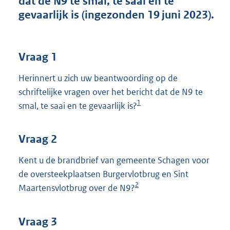
dat de N9 te smal, te saai en te
t
gevaarlijk is (ingezonden 19 juni 2023).
t
e
:
3
Vraag 1
9
K
Herinnert u zich uw beantwoording op de
b
schriftelijke vragen over het bericht dat de N9 te
1
smal, te saai en te gevaarlijk is?
Vraag 2
Kent u de brandbrief van gemeente Schagen voor
de oversteekplaatsen Burgervlotbrug en Sint
2
Maartensvlotbrug over de N9?
Vraag 3