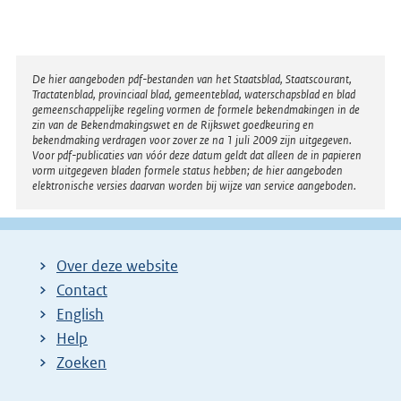
k
:
Disclaimer
De hier aangeboden pdf-bestanden van het Staatsblad, Staatscourant,
Tractatenblad, provinciaal blad, gemeenteblad, waterschapsblad en blad
gemeenschappelijke regeling vormen de formele bekendmakingen in de
zin van de Bekendmakingswet en de Rijkswet goedkeuring en
bekendmaking verdragen voor zover ze na 1 juli 2009 zijn uitgegeven.
Voor pdf-publicaties van vóór deze datum geldt dat alleen de in papieren
vorm uitgegeven bladen formele status hebben; de hier aangeboden
elektronische versies daarvan worden bij wijze van service aangeboden.
Over deze website
Contact
English
Help
Zoeken