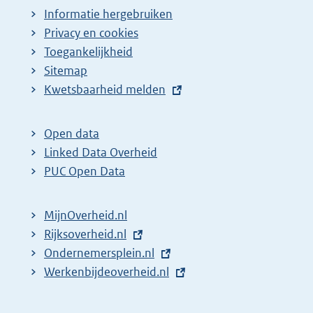
Informatie hergebruiken
Privacy en cookies
Toegankelijkheid
Sitemap
E
Kwetsbaarheid melden
x
t
Open data
e
Linked Data Overheid
r
PUC Open Data
n
e
MijnOverheid.nl
l
E
Rijksoverheid.nl
i
x
E
Ondernemersplein.nl
n
t
x
E
Werkenbijdeoverheid.nl
k
e
t
x
:
r
e
t