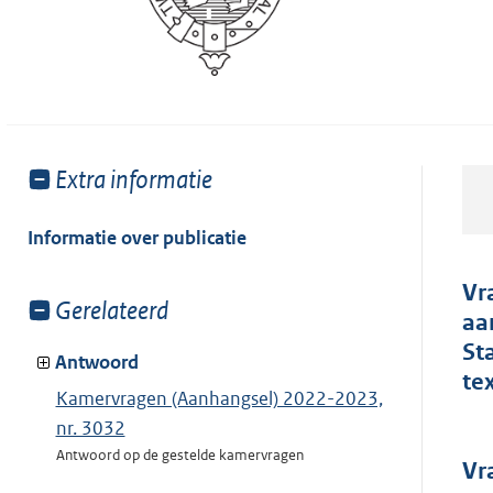
Toon
Extra informatie
meer
van:
Informatie over publicatie
Vr
Toon
Gerelateerd
aa
meer
St
van:
Antwoord
te
Kamervragen (Aanhangsel) 2022-2023,
nr. 3032
Antwoord op de gestelde kamervragen
Vr