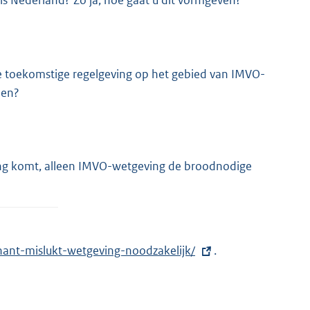
ls Nederland? Zo ja, hoe gaat u dit vormgeven?
de toekomstige regelgeving op het gebied van IMVO-
den?
tering komt, alleen IMVO-wetgeving de broodnodige
nant-mislukt-wetgeving-noodzakelijk/
.