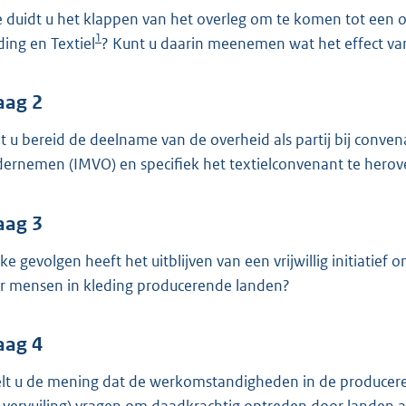
o
 duidt u het klappen van het overleg om te komen tot een
o
1
ding en Textiel
? Kunt u daarin meenemen wat het effect van
t
t
e
aag 2
:
t u bereid de deelname van de overheid als partij bij conv
3
ernemen (IMVO) en specifiek het textielconvenant te hero
7
K
aag 3
b
ke gevolgen heeft het uitblijven van een vrijwillig initiatief
r mensen in kleding producerende landen?
aag 4
lt u de mening dat de werkomstandigheden in de producere