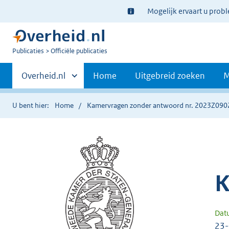
Ter
Mogelijk ervaart u prob
informatie:
U
Publicaties
Officiële publicaties
bent
Primaire
nu
Andere
Overheid.nl
Home
Uitgebreid zoeken
M
hier:
sites
navigatie
binnen
U bent hier:
Home
Kamervragen zonder antwoord nr. 2023Z090
K
Dat
23-