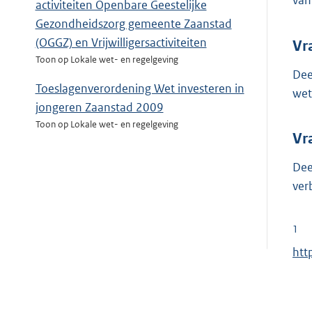
van
activiteiten Openbare Geestelijke
Gezondheidszorg gemeente Zaanstad
(OGGZ) en Vrijwilligersactiviteiten
Vr
Toon op Lokale wet- en regelgeving
Dee
Toeslagenverordening Wet investeren in
wet
jongeren Zaanstad 2009
Toon op Lokale wet- en regelgeving
Vr
Dee
ver
1
E
htt
x
t
e