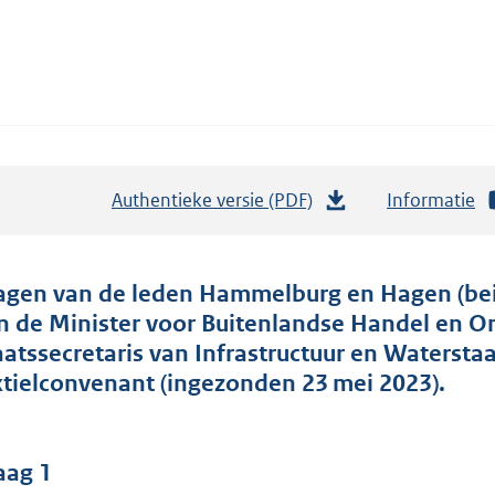
Authentieke versie (PDF)
b
Informatie
e
s
t
agen van de leden Hammelburg en Hagen (beid
a
n de Minister voor Buitenlandse Handel en 
n
aatssecretaris van Infrastructuur en Watersta
d
xtielconvenant (ingezonden 23 mei 2023).
s
g
r
aag 1