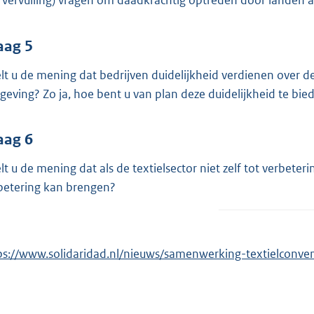
 vervuiling) vragen om daadkrachtig optreden door landen a
aag 5
lt u de mening dat bedrijven duidelijkheid verdienen over 
geving? Zo ja, hoe bent u van plan deze duidelijkheid te bie
aag 6
lt u de mening dat als de textielsector niet zelf tot verbe
betering kan brengen?
ps://www.solidaridad.nl/nieuws/samenwerking-textielconve