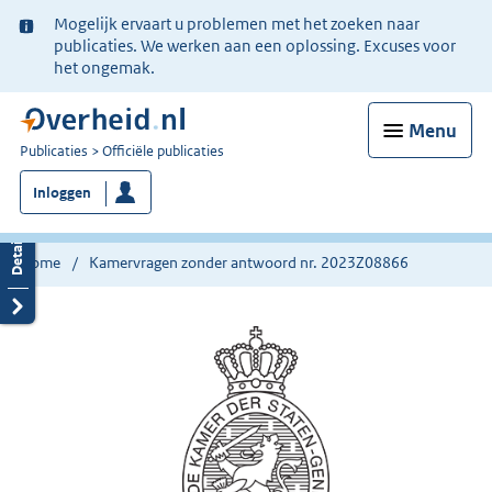
Ter
Mogelijk ervaart u problemen met het zoeken naar
informatie:
publicaties. We werken aan een oplossing. Excuses voor
het ongemak.
Menu
U
Publicaties
Officiële publicaties
bent
Inloggen
nu
hier:
Home
Kamervragen zonder antwoord nr. 2023Z08866