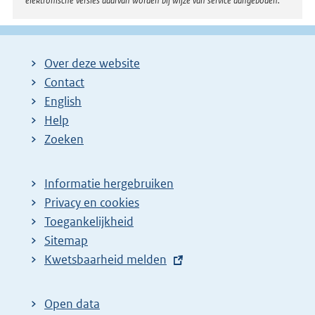
elektronische versies daarvan worden bij wijze van service aangeboden.
Over deze website
Contact
English
Help
Zoeken
Informatie hergebruiken
Privacy en cookies
Toegankelijkheid
Sitemap
E
Kwetsbaarheid melden
x
t
Open data