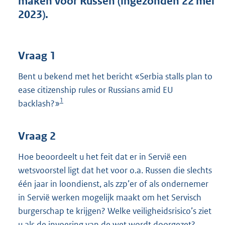
maken voor Russen (ingezonden 22 mei
t
2023).
t
e
:
4
Vraag 1
0
K
Bent u bekend met het bericht «Serbia stalls plan to
b
ease citizenship rules or Russians amid EU
1
backlash?»
Vraag 2
Hoe beoordeelt u het feit dat er in Servië een
wetsvoorstel ligt dat het voor o.a. Russen die slechts
één jaar in loondienst, als zzp’er of als ondernemer
in Servië werken mogelijk maakt om het Servisch
burgerschap te krijgen? Welke veiligheidsrisico’s ziet
u als de invoering van de wet wordt doorgezet?