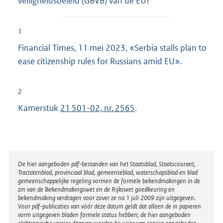
veiligheidsbeleid (GBVB) van de EU?
1
Financial Times, 11 mei 2023, «Serbia stalls plan to
ease citizenship rules for Russians amid EU».
2
Kamerstuk
21 501-02, nr. 2565
.
Disclaimer
De hier aangeboden pdf-bestanden van het Staatsblad, Staatscourant,
Tractatenblad, provinciaal blad, gemeenteblad, waterschapsblad en blad
gemeenschappelijke regeling vormen de formele bekendmakingen in de
zin van de Bekendmakingswet en de Rijkswet goedkeuring en
bekendmaking verdragen voor zover ze na 1 juli 2009 zijn uitgegeven.
Voor pdf-publicaties van vóór deze datum geldt dat alleen de in papieren
vorm uitgegeven bladen formele status hebben; de hier aangeboden