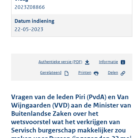
2023Z08866
22-05-2023
Authentieke versie (PDF)
b
Informatie
e
Gerelateerd
Printen
Delen
s
t
a
n
Vragen van de leden Piri (PvdA) en Van
d
Wijngaarden (VVD) aan de Minister van
s
Buitenlandse Zaken over het
g
r
wetsvoorstel wat het verkrijgen van
o
Servisch burgerschap makkelijker zou
o