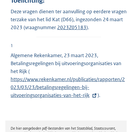
Toelichting:
Deze vragen dienen ter aanvulling op eerdere vragen
terzake van het lid Kat (D66), ingezonden 24 maart
2023 (vraagnummer
2023Z05183
).
1
Algemene Rekenkamer, 23 maart 2023,
Betalingsregelingen bij uitvoeringsorganisaties van
het Rijk (
E
https://www.rekenkamer.nl/publicaties/rapporten/2
x
023/03/23/betalingsregelingen-bij-
t
uitvoeringsorganisaties-van-het-rijk
e
).
r
n
e
l
Disclaimer
De hier aangeboden pdf-bestanden van het Staatsblad, Staatscourant,