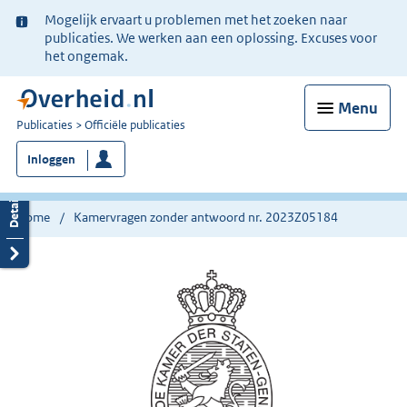
Ter
Mogelijk ervaart u problemen met het zoeken naar
informatie:
publicaties. We werken aan een oplossing. Excuses voor
het ongemak.
Menu
U
Publicaties
Officiële publicaties
bent
Inloggen
nu
hier:
Home
Kamervragen zonder antwoord nr. 2023Z05184