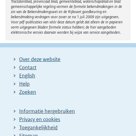
Tractatenblad, provinciaal blad, gemeenteblad, waterschapsblad en blad
i
gemeenschappelijke regeling vormen de formele bekendmakingen in de
n
zin van de Bekendmakingswet en de Rijkswet goedkeuring en
bekendmaking verdragen voor zover ze na 1 juli 2009 zijn uitgegeven.
k
Voor pdf-publicaties van vóór deze datum geldt dat alleen de in papieren
:
vorm uitgegeven bladen formele status hebben; de hier aangeboden
elektronische versies daarvan worden bij wijze van service aangeboden.
Over deze website
Contact
English
Help
Zoeken
Informatie hergebruiken
Privacy en cookies
Toegankelijkheid
Sitemap