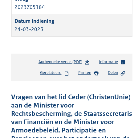
2023Z05184
24-03-2023
Authentieke versie (PDF)
b
Informatie
e
Gerelateerd
Printen
Delen
s
t
a
n
Vragen van het lid Ceder (ChristenUnie)
d
aan de Minister voor
s
Rechtsbescherming, de Staatssecretaris
g
r
van Financiën en de Minister voor
o
Armoedebeleid, Participatie en
o