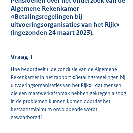
Pensioenen over het onderzoek van de
t
Algemene Rekenkamer
t
e
«Betalingsregelingen bij
:
uitvoeringsorganisaties van het Rijk»
3
(ingezonden 24 maart 2023).
8
K
b
Vraag 1
Hoe beoordeelt u de conclusie van de Algemene
Rekenkamer in het rapport «Betalingsregelingen bij
1
uitvoeringsorganisaties van het Rijk»
dat mensen
die een maatwerkafspraak hebben gekregen alsnog
in de problemen kunnen komen doordat het
bestaansminimum onvoldoende wordt
gewaarborgd?