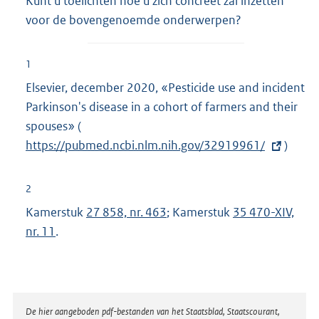
Kunt u toelichten hoe u zich concreet zal inzetten
voor de bovengenoemde onderwerpen?
1
Elsevier, december 2020, «Pesticide use and incident
Parkinson's disease in a cohort of farmers and their
spouses» (
E
https://pubmed.ncbi.nlm.nih.gov/32919961/
x
)
t
e
2
r
Kamerstuk
27 858, nr. 463
; Kamerstuk
35 470-XIV,
n
nr. 11
.
e
l
i
n
Disclaimer
De hier aangeboden pdf-bestanden van het Staatsblad, Staatscourant,
k