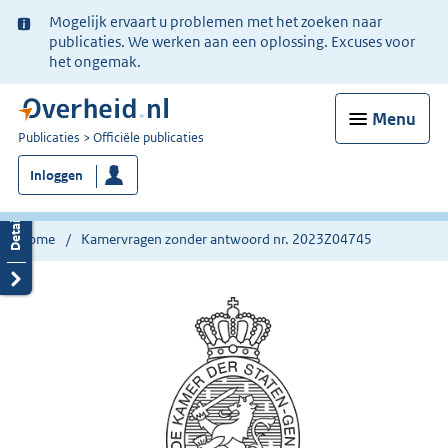
Ter
Mogelijk ervaart u problemen met het zoeken naar
informatie:
publicaties. We werken aan een oplossing. Excuses voor
het ongemak.
Menu
U
Publicaties
Officiële publicaties
bent
Inloggen
nu
hier:
Home
Kamervragen zonder antwoord nr. 2023Z04745