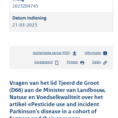
2023Z04745
21-03-2023
Authentieke versie (PDF)
b
Informatie
e
Gerelateerd
Printen
Delen
s
t
a
n
Vragen van het lid Tjeerd de Groot
d
(D66) aan de Minister van Landbouw,
s
Natuur en Voedselkwaliteit over het
g
r
artikel «Pesticide use and incident
o
Parkinson's disease in a cohort of
o