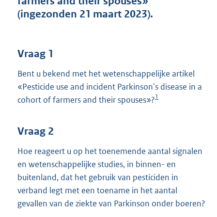
farmers and their spouses»
t
(ingezonden 21 maart 2023).
t
e
:
4
Vraag 1
0
K
Bent u bekend met het wetenschappelijke artikel
b
«Pesticide use and incident Parkinson's disease in a
1
cohort of farmers and their spouses»?
Vraag 2
Hoe reageert u op het toenemende aantal signalen
en wetenschappelijke studies, in binnen- en
buitenland, dat het gebruik van pesticiden in
verband legt met een toename in het aantal
gevallen van de ziekte van Parkinson onder boeren?