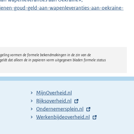
dienen-goud-geld-aan-wapenleveranties-aan-oekraine-
x
t
e
r
n
e
regeling vormen de formele bekendmakingen in de zin van de
l
eldt dat alleen de in papieren vorm uitgegeven bladen formele status
i
n
k
:
MijnOverheid.nl
E
Rijksoverheid.nl
x
E
Ondernemersplein.nl
t
x
E
Werkenbijdeoverheid.nl
e
t
x
r
e
t