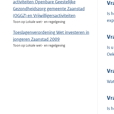
activiteiten Openbare Geestelijke
Vr
Gezondheidszorg gemeente Zaanstad
Is 
(OGGZ) en Vrijwilligersactiviteiten
expo
Toon op Lokale wet- en regelgeving
Toeslagenverordening Wet investeren in
Vr
jongeren Zaanstad 2009
Toon op Lokale wet- en regelgeving
Is 
Oek
Vr
Wat
Vr
Is 