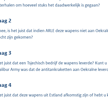
o
terhalen om hoeveel stuks het daadwerkelijk is gegaan?
o
t
t
aag 2
e
nee, is het juist dat indien ARLE deze wapens niet aan Oekraïn
:
echt zijn gekomen?
4
0
aag 3
K
b
het juist dat een Tsjechisch bedrijf de wapens leverde? Kunt 
alibur Army was dat de antitankraketten aan Oekraïne lever
aag 4
het juist dat deze wapens uit Estland afkomstig zijn of hebt u 