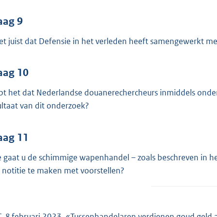
aag 9
het juist dat Defensie in het verleden heeft samengewerkt m
aag 10
pt het dat Nederlandse douanerechercheurs inmiddels onder
ultaat van dit onderzoek?
aag 11
 gaat u de schimmige wapenhandel – zoals beschreven in he
 notitie te maken met voorstellen?
, 8 februari 2023, «Tussenhandelaren verdienen goud geld 