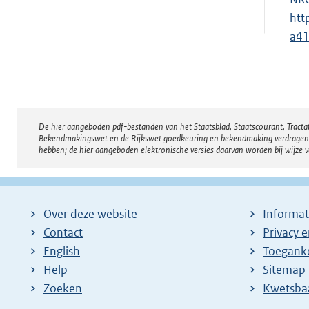
htt
a4
De hier aangeboden pdf-bestanden van het Staatsblad, Staatscourant, Tract
Disclaimer
Bekendmakingswet en de Rijkswet goedkeuring en bekendmaking verdragen voor
hebben; de hier aangeboden elektronische versies daarvan worden bij wijze 
Over deze website
Informat
Contact
Privacy 
English
Toeganke
Help
Sitemap
Zoeken
E
Kwetsba
x