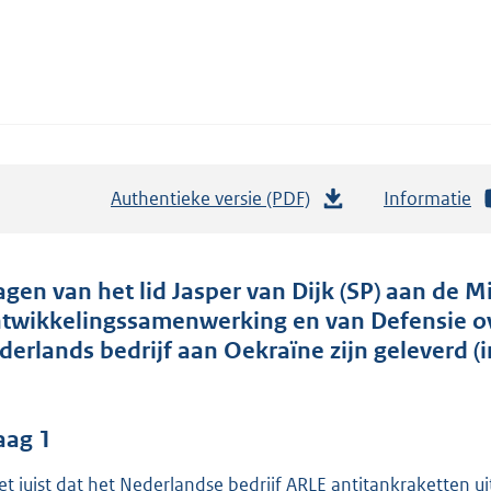
Authentieke versie (PDF)
b
Informatie
e
s
t
agen van het lid Jasper van Dijk (SP) aan de 
a
twikkelingssamenwerking en van Defensie ove
n
derlands bedrijf aan Oekraïne zijn geleverd (
d
s
g
aag 1
r
het juist dat het Nederlandse bedrijf ARLE antitankraketten 