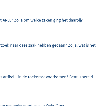
et ARLE? Zo ja om welke zaken ging het daarbij?
zoek naar deze zaak hebben gedaan? Zo ja, wat is het
t artikel – in de toekomst voorkomen? Bent u bereid
aan wapenleveranties aan Oekraïne»,
E