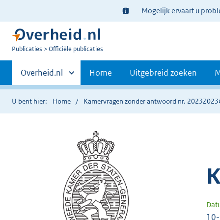
Ter
Mogelijk ervaart u prob
informatie:
U
Publicaties
Officiële publicaties
bent
Primaire
nu
Andere
Overheid.nl
Home
Uitgebreid zoeken
M
hier:
sites
navigatie
binnen
U bent hier:
Home
Kamervragen zonder antwoord nr. 2023Z023
K
Dat
10-