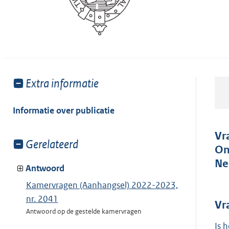
Toon
Extra informatie
meer
van:
Informatie over publicatie
Vr
Toon
Gerelateerd
On
meer
Ne
van:
Antwoord
Kamervragen (Aanhangsel) 2022-2023,
nr. 2041
Vr
Antwoord op de gestelde kamervragen
Is 