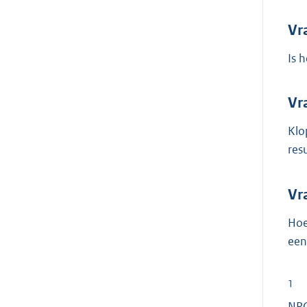
Vr
Is 
Vr
Klo
res
Vr
Hoe
een
1
NRC