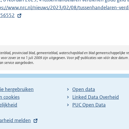
ps://www.nrc.nl/nieuws/2023/02/08/tussenhandelaren-ver
156552
atenblad, provinciaal blad, gemeenteblad, waterschapsblad en blad gemeenschappelijke 
 zover ze na 1 juli 2009 zijn uitgegeven. Voor pdf-publicaties van vóór deze datum g
van service aangeboden.
ie hergebruiken
Open data
en cookies
Linked Data Overheid
lijkheid
PUC Open Data
arheid melden