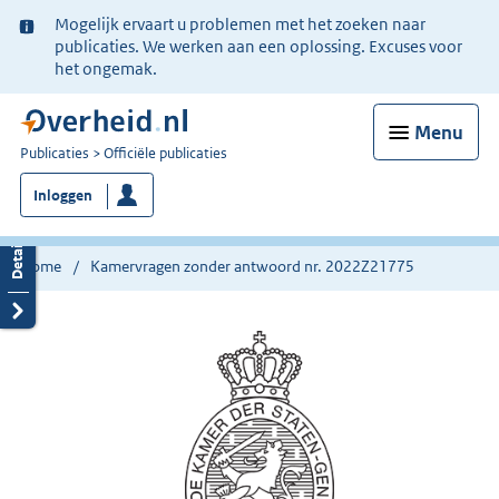
Ter
Mogelijk ervaart u problemen met het zoeken naar
informatie:
publicaties. We werken aan een oplossing. Excuses voor
het ongemak.
Menu
U
Publicaties
Officiële publicaties
bent
Inloggen
nu
hier:
Home
Kamervragen zonder antwoord nr. 2022Z21775