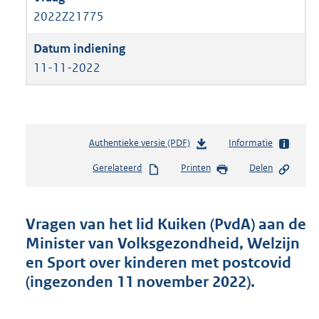
2022Z21775
11-11-2022
Authentieke versie (PDF)
b
Informatie
e
Gerelateerd
Printen
Delen
s
t
a
n
Vragen van het lid Kuiken (PvdA) aan de
d
Minister van Volksgezondheid, Welzijn
s
en Sport over kinderen met postcovid
g
r
(ingezonden 11 november 2022).
o
o