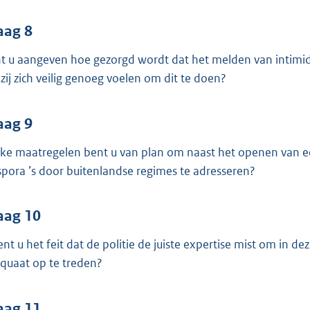
aag 8
t u aangeven hoe gezorgd wordt dat het melden van intimid
 zij zich veilig genoeg voelen om dit te doen?
aag 9
ke maatregelen bent u van plan om naast het openen van e
spora ’s door buitenlandse regimes te adresseren?
aag 10
ent u het feit dat de politie de juiste expertise mist om in d
quaat op te treden?
aag 11