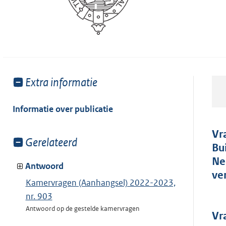
Toon
Extra informatie
meer
van:
Informatie over publicatie
Vr
Toon
Gerelateerd
Bu
meer
Ne
van:
Antwoord
ve
Kamervragen (Aanhangsel) 2022-2023,
nr. 903
Antwoord op de gestelde kamervragen
Vr