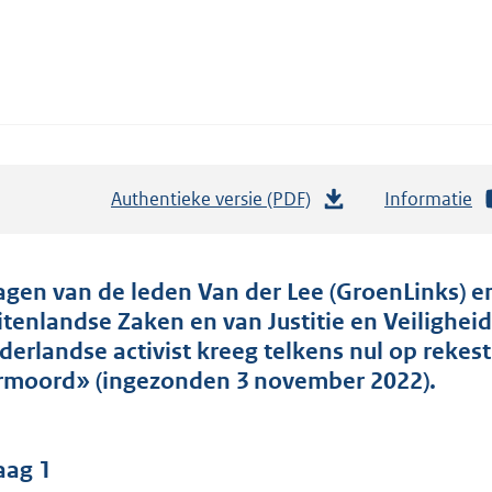
Authentieke versie (PDF)
b
Informatie
e
s
t
agen van de leden Van der Lee (GroenLinks) en
a
itenlandse Zaken en van Justitie en Veiligheid
n
derlandse activist kreeg telkens nul op rekest
d
rmoord» (ingezonden 3 november 2022).
s
g
r
aag 1