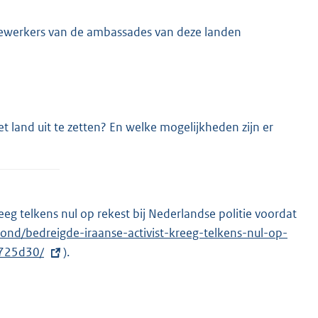
edewerkers van de ambassades van deze landen
t land uit te zetten? En welke mogelijkheden zijn er
eg telkens nul op rekest bij Nederlandse politie voordat
rond/bedreigde-iraanse-activist-kreeg-telkens-nul-op-
7725d30/
).