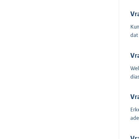
Vr
Kun
dat
Vr
Wel
dia
Vr
Erk
ade
Vr