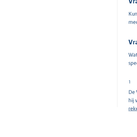
Vr
Kun
med
Vr
Wat
spe
1
De 
hij
rek