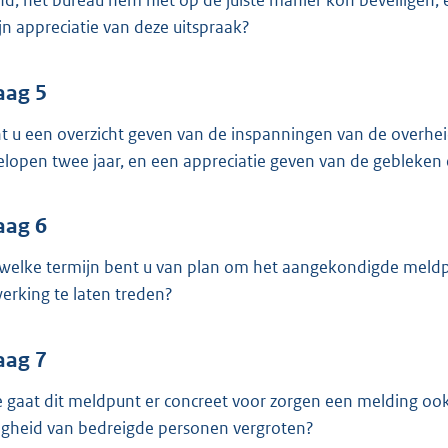
nd, het bureau hem niet op de juiste manier kon beveiligen
zijn appreciatie van deze uitspraak?
aag 5
t u een overzicht geven van de inspanningen van de overhe
elopen twee jaar, en een appreciatie geven van de gebleken 
aag 6
welke termijn bent u van plan om het aangekondigde meldpu
werking te laten treden?
aag 7
 gaat dit meldpunt er concreet voor zorgen een melding ook
ligheid van bedreigde personen vergroten?