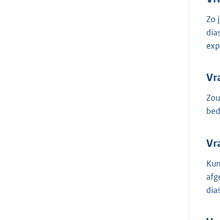
Zo 
dia
exp
Vr
Zou
bed
Vr
Kun
afg
dia