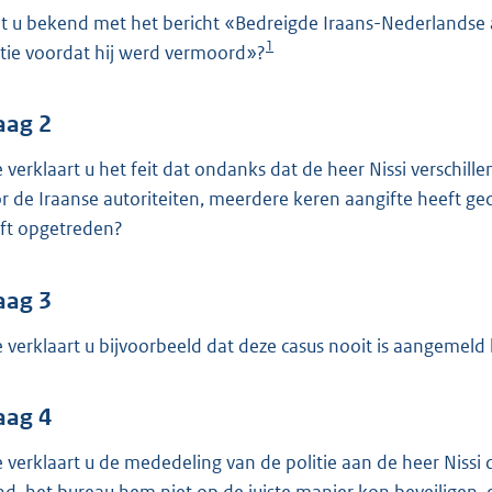
o
t u bekend met het bericht «Bedreigde Iraans-Nederlandse ac
o
1
itie voordat hij werd vermoord»?
t
t
e
aag 2
:
 verklaart u het feit dat ondanks dat de heer Nissi verschi
4
r de Iraanse autoriteiten, meerdere keren aangifte heeft ged
1
ft opgetreden?
K
b
aag 3
 verklaart u bijvoorbeeld dat deze casus nooit is aangemeld 
aag 4
 verklaart u de mededeling van de politie aan de heer Nissi d