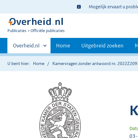
Ter
Mogelijk ervaart u prob
informatie:
U
Publicaties
Officiële publicaties
bent
Primaire
nu
Andere
Overheid.nl
Home
Uitgebreid zoeken
M
hier:
sites
navigatie
binnen
U bent hier:
Home
Kamervragen zonder antwoord nr. 2022Z209
K
Dat
03-