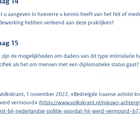
aag 14
t u aangeven in hoeverre u kennis heeft van het feit of m
ewerking hebben verleend aan deze praktijken?
aag 15
 zijn de mogelijkheden om daders van dit type intimidatie he
cifiek als het om mensen met een diplomatieke status gaat?
Volkskrant, 1 november 2022, «Bedreigde Iraanse activist kre
 werd vermoord» (
E
https://www.volkskrant.nl/nieuws-achterg
est-bij-nederlandse-politie-voordat-hij-werd-vermoord~b
x
t
e
r