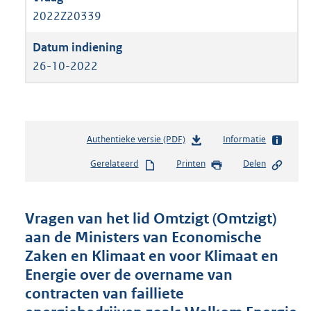
2022Z20339
26-10-2022
Authentieke versie (PDF)
b
Informatie
e
Gerelateerd
Printen
Delen
s
t
a
n
Vragen van het lid Omtzigt (Omtzigt)
d
aan de Ministers van Economische
s
Zaken en Klimaat en voor Klimaat en
g
r
Energie over de overname van
o
contracten van failliete
o