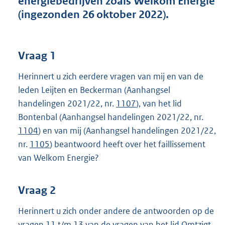
energiebedrijven zoals Welkom Energie
t
(ingezonden 26 oktober 2022).
t
e
:
4
Vraag 1
1
K
Herinnert u zich eerdere vragen van mij en van de
b
leden Leijten en Beckerman (Aanhangsel
handelingen 2021/22, nr.
1107
), van het lid
Bontenbal (Aanhangsel handelingen 2021/22, nr.
1104
) en van mij (Aanhangsel handelingen 2021/22,
nr.
1105
) beantwoord heeft over het faillissement
van Welkom Energie?
Vraag 2
Herinnert u zich onder andere de antwoorden op de
vragen 11 t/m 13 van de vragen van het lid Omtzigt