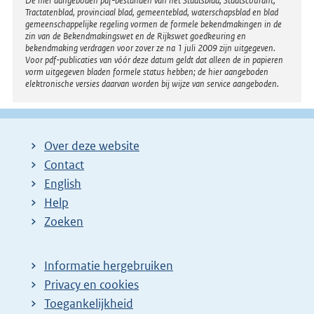
Disclaimer
De hier aangeboden pdf-bestanden van het Staatsblad, Staatscourant,
Tractatenblad, provinciaal blad, gemeenteblad, waterschapsblad en blad
gemeenschappelijke regeling vormen de formele bekendmakingen in de
zin van de Bekendmakingswet en de Rijkswet goedkeuring en
bekendmaking verdragen voor zover ze na 1 juli 2009 zijn uitgegeven.
Voor pdf-publicaties van vóór deze datum geldt dat alleen de in papieren
vorm uitgegeven bladen formele status hebben; de hier aangeboden
elektronische versies daarvan worden bij wijze van service aangeboden.
Over deze website
Contact
English
Help
Zoeken
Informatie hergebruiken
Privacy en cookies
Toegankelijkheid