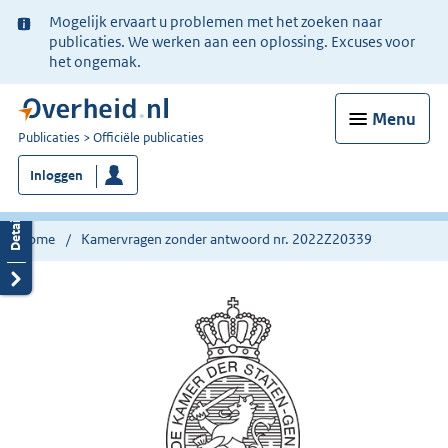
Ter
Mogelijk ervaart u problemen met het zoeken naar
informatie:
publicaties. We werken aan een oplossing. Excuses voor
het ongemak.
Menu
U
Publicaties
Officiële publicaties
bent
Inloggen
nu
hier:
Home
Kamervragen zonder antwoord nr. 2022Z20339