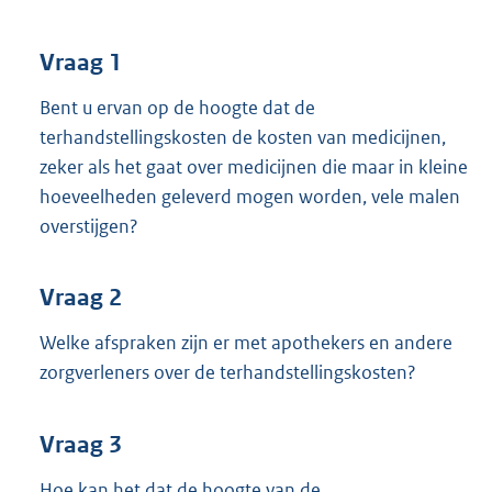
t
t
e
Vraag 1
:
3
Bent u ervan op de hoogte dat de
5
terhandstellingskosten de kosten van medicijnen,
K
zeker als het gaat over medicijnen die maar in kleine
b
hoeveelheden geleverd mogen worden, vele malen
overstijgen?
Vraag 2
Welke afspraken zijn er met apothekers en andere
zorgverleners over de terhandstellingskosten?
Vraag 3
Hoe kan het dat de hoogte van de