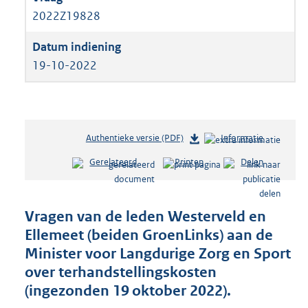
2022Z19828
19-10-2022
Authentieke versie (PDF)
b
Informatie
e
Gerelateerd
Printen
Delen
s
t
a
n
Vragen van de leden Westerveld en
d
Ellemeet (beiden GroenLinks) aan de
s
Minister voor Langdurige Zorg en Sport
g
r
over terhandstellingskosten
o
(ingezonden 19 oktober 2022).
o