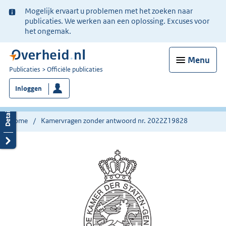
Ter
Mogelijk ervaart u problemen met het zoeken naar
informatie:
publicaties. We werken aan een oplossing. Excuses voor
het ongemak.
Menu
U
Publicaties
Officiële publicaties
bent
Inloggen
nu
hier:
Home
Kamervragen zonder antwoord nr. 2022Z19828