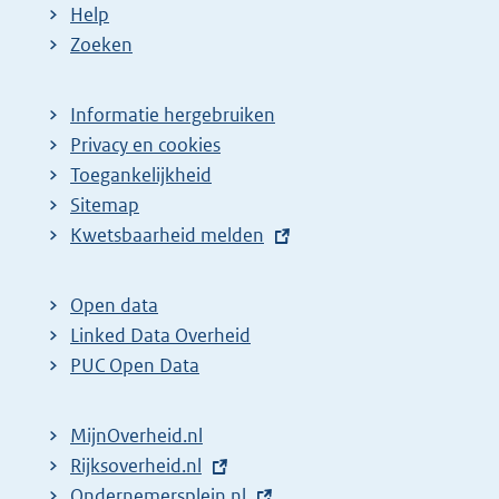
Help
Zoeken
Informatie hergebruiken
Privacy en cookies
Toegankelijkheid
Sitemap
E
Kwetsbaarheid melden
x
t
Open data
e
Linked Data Overheid
r
PUC Open Data
n
e
MijnOverheid.nl
l
E
Rijksoverheid.nl
i
x
E
Ondernemersplein.nl