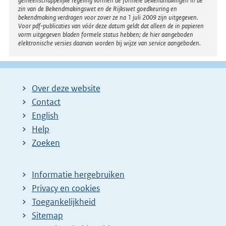
gemeenschappelijke regeling vormen de formele bekendmakingen in de
zin van de Bekendmakingswet en de Rijkswet goedkeuring en
bekendmaking verdragen voor zover ze na 1 juli 2009 zijn uitgegeven.
Voor pdf-publicaties van vóór deze datum geldt dat alleen de in papieren
vorm uitgegeven bladen formele status hebben; de hier aangeboden
elektronische versies daarvan worden bij wijze van service aangeboden.
Over deze website
Contact
English
Help
Zoeken
Informatie hergebruiken
Privacy en cookies
Toegankelijkheid
Sitemap