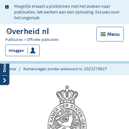
Ter
Mogelijk ervaart u problemen met het zoeken naar
informatie:
publicaties. We werken aan een oplossing. Excuses voor
het ongemak.
Menu
U
Publicaties
Officiële publicaties
bent
Inloggen
nu
hier:
Home
Kamervragen zonder antwoord nr. 2022Z19827