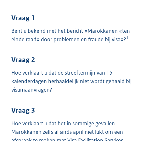
t
t
e
Vraag 1
:
3
Bent u bekend met het bericht «Marokkanen «ten
9
1
einde raad» door problemen en fraude bij visa»?
K
b
Vraag 2
Hoe verklaart u dat de streeftermijn van 15
kalenderdagen herhaaldelijk niet wordt gehaald bij
visumaanvragen?
Vraag 3
Hoe verklaart u dat het in sommige gevallen
Marokkanen zelfs al sinds april niet lukt om een
afspraak te maken met Visa Facilitation Services