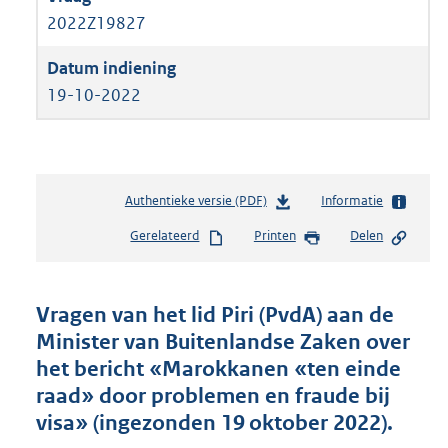
2022Z19827
19-10-2022
Authentieke versie (PDF)
b
Informatie
e
Gerelateerd
Printen
Delen
s
t
a
n
Vragen van het lid Piri (PvdA) aan de
d
Minister van Buitenlandse Zaken over
s
het bericht «Marokkanen «ten einde
g
r
raad» door problemen en fraude bij
o
visa» (ingezonden 19 oktober 2022).
o