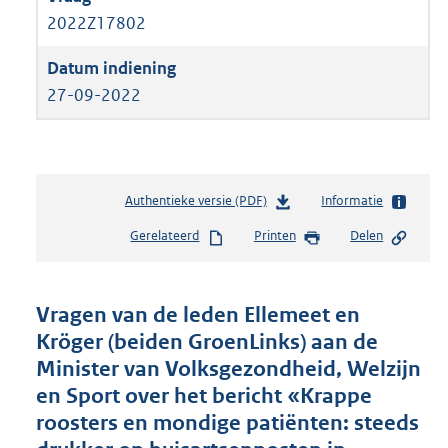
2022Z17802
27-09-2022
Authentieke versie (PDF)
b
Informatie
e
Gerelateerd
Printen
Delen
s
t
a
n
Vragen van de leden Ellemeet en
d
Kröger (beiden GroenLinks) aan de
s
Minister van Volksgezondheid, Welzijn
g
r
en Sport over het bericht «Krappe
o
roosters en mondige patiënten: steeds
o