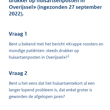
drukker op huisartsenposten in
t
Overijssel» (ingezonden 27 september
t
e
2022).
:
3
9
K
Vraag 1
b
Bent u bekend met het bericht «Krappe roosters en
mondige patiënten: steeds drukker op
1
huisartsenposten in Overijssel»?
Vraag 2
Bent u het eens dat het huisartsentekort al een
langer lopend probleem is, dat enkel groter is
geworden de afgelopen jaren?