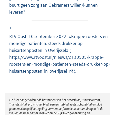
buurt geen zorg aan Oekraïners willen/kunnen
leveren?
1
RTV Oost, 10 september 2022, «Krappe roosters en
mondige patiënten: steeds drukker op
huisartsenposten in Overijssel» (
E
https://www.rtvoost.nl/nieuws/2130505/krappe-
x
roosters-en-mondige-patienten-steeds-drukker-op-
t
huisartsenposten-in-overijssel
e
).
r
n
e
l
Disclaimer
De hier aangeboden pdf-bestanden van het Staatsblad, Staatscourant,
Tractatenblad, provinciaal blad, gemeenteblad, waterschapsblad en blad
i
gemeenschappelijke regeling vormen de formele bekendmakingen in de
n
zin van de Bekendmakingswet en de Rijkswet goedkeuring en