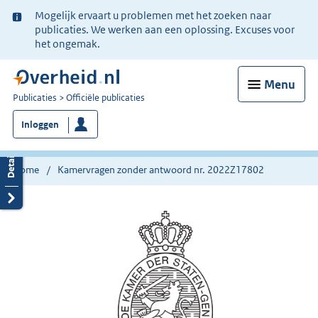
Ter
Mogelijk ervaart u problemen met het zoeken naar
informatie:
publicaties. We werken aan een oplossing. Excuses voor
het ongemak.
Menu
U
Publicaties
Officiële publicaties
bent
Inloggen
nu
hier:
Home
Kamervragen zonder antwoord nr. 2022Z17802