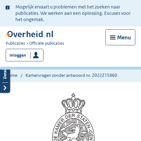
Ter
Mogelijk ervaart u problemen met het zoeken naar
informatie:
publicaties. We werken aan een oplossing. Excuses voor
het ongemak.
Menu
U
Publicaties
Officiële publicaties
bent
Inloggen
nu
hier:
Home
Kamervragen zonder antwoord nr. 2022Z15860