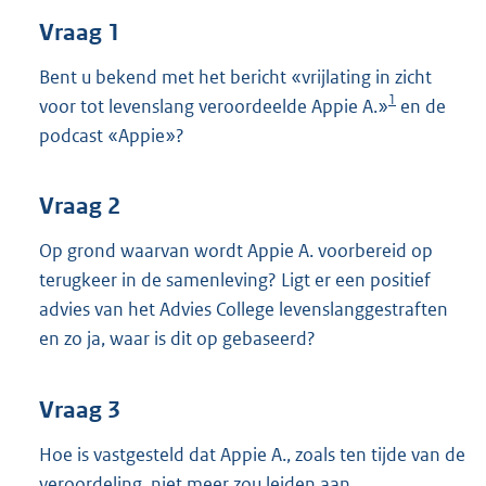
t
Vraag 1
t
e
:
Bent u bekend met het bericht «vrijlating in zicht
3
1
voor tot levenslang veroordeelde Appie A.»
en de
6
podcast «Appie»?
K
b
Vraag 2
Op grond waarvan wordt Appie A. voorbereid op
terugkeer in de samenleving? Ligt er een positief
advies van het Advies College levenslanggestraften
en zo ja, waar is dit op gebaseerd?
Vraag 3
Hoe is vastgesteld dat Appie A., zoals ten tijde van de
veroordeling, niet meer zou leiden aan