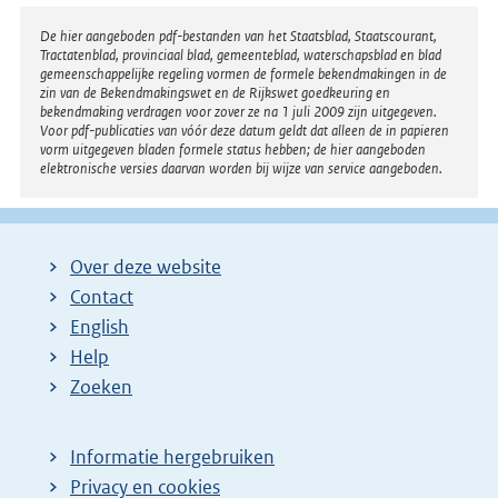
Disclaimer
De hier aangeboden pdf-bestanden van het Staatsblad, Staatscourant,
Tractatenblad, provinciaal blad, gemeenteblad, waterschapsblad en blad
gemeenschappelijke regeling vormen de formele bekendmakingen in de
zin van de Bekendmakingswet en de Rijkswet goedkeuring en
bekendmaking verdragen voor zover ze na 1 juli 2009 zijn uitgegeven.
Voor pdf-publicaties van vóór deze datum geldt dat alleen de in papieren
vorm uitgegeven bladen formele status hebben; de hier aangeboden
elektronische versies daarvan worden bij wijze van service aangeboden.
Over deze website
Contact
English
Help
Zoeken
Informatie hergebruiken
Privacy en cookies