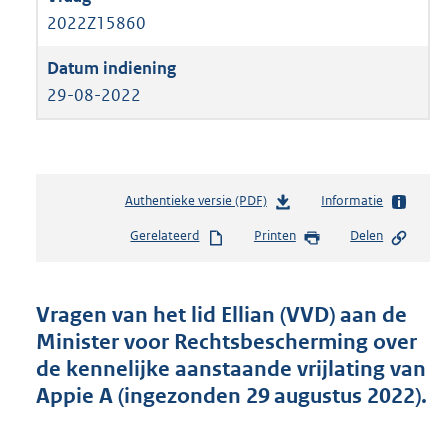
2022Z15860
29-08-2022
Authentieke versie (PDF)
b
Informatie
e
Gerelateerd
Printen
Delen
s
t
a
n
Vragen van het lid Ellian (VVD) aan de
d
Minister voor Rechtsbescherming over
s
de kennelijke aanstaande vrijlating van
g
r
Appie A (ingezonden 29 augustus 2022).
o
o