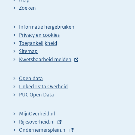
Zoeken
Informatie hergebruiken
Privacy en cookies
Toegankelijkheid
Sitemap
E
Kwetsbaarheid melden
x
t
Open data
e
Linked Data Overheid
r
PUC Open Data
n
e
MijnOverheid.nl
l
E
Rijksoverheid.nl
i
x
E
Ondernemersplein.nl
n