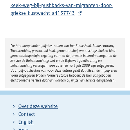
keek-weg-bij-pushbacks-van-migranten-door-
t
griekse-kustwacht-a4137743
e
r
n
e
l
Disclaimer
De hier aangeboden pdf-bestanden van het Staatsblad, Staatscourant,
Tractatenblad, provinciaal blad, gemeenteblad, waterschapsblad en blad
i
gemeenschappelijke regeling vormen de formele bekendmakingen in de
n
zin van de Bekendmakingswet en de Rijkswet goedkeuring en
bekendmaking verdragen voor zover ze na 1 juli 2009 zijn uitgegeven.
k
Voor pdf-publicaties van vóór deze datum geldt dat alleen de in papieren
:
vorm uitgegeven bladen formele status hebben; de hier aangeboden
elektronische versies daarvan worden bij wijze van service aangeboden.
Over deze website
Contact
English
Help