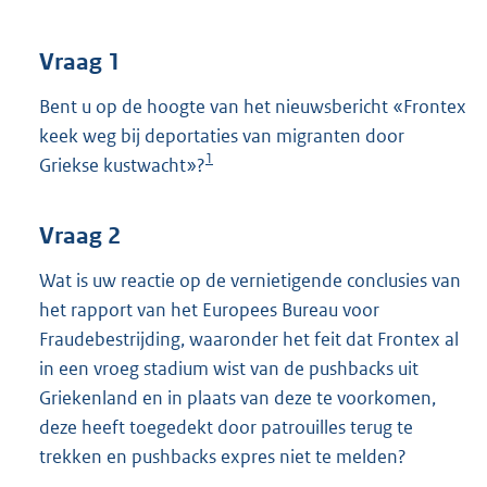
t
t
e
Vraag 1
:
3
Bent u op de hoogte van het nieuwsbericht «Frontex
9
keek weg bij deportaties van migranten door
K
1
Griekse kustwacht»?
b
Vraag 2
Wat is uw reactie op de vernietigende conclusies van
het rapport van het Europees Bureau voor
Fraudebestrijding, waaronder het feit dat Frontex al
in een vroeg stadium wist van de pushbacks uit
Griekenland en in plaats van deze te voorkomen,
deze heeft toegedekt door patrouilles terug te
trekken en pushbacks expres niet te melden?