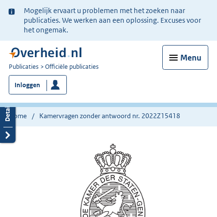
Ter
Mogelijk ervaart u problemen met het zoeken naar
informatie:
publicaties. We werken aan een oplossing. Excuses voor
het ongemak.
Menu
U
Publicaties
Officiële publicaties
bent
Inloggen
nu
hier:
Home
Kamervragen zonder antwoord nr. 2022Z15418