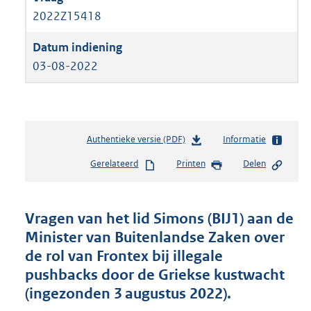
2022Z15418
03-08-2022
Authentieke versie (PDF)
b
Informatie
e
Gerelateerd
Printen
Delen
s
t
a
n
Vragen van het lid Simons (BIJ1) aan de
d
Minister van Buitenlandse Zaken over
s
de rol van Frontex bij illegale
g
r
pushbacks door de Griekse kustwacht
o
(ingezonden 3 augustus 2022).
o