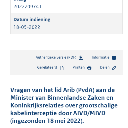
2022Z09741
18-05-2022
Authentieke versie (PDF)
b
Informatie
e
Gerelateerd
Printen
Delen
s
t
a
n
Vragen van het lid Arib (PvdA) aan de
d
Minister van Binnenlandse Zaken en
s
Koninkrijksrelaties over grootschalige
g
r
kabelinterceptie door AIVD/MIVD
o
(ingezonden 18 mei 2022).
o