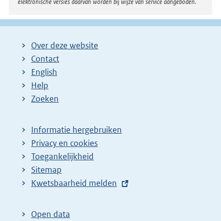
elektronische versies daarvan worden bij wijze van service aangeboden.
Over deze website
Contact
English
Help
Zoeken
Informatie hergebruiken
Privacy en cookies
Toegankelijkheid
Sitemap
E
Kwetsbaarheid melden
x
t
Open data