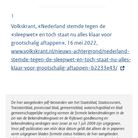
1
Volkskrant, «Nederland stemde tegen de
«sleepwet» en toch staat nu alles klaar voor
grootschalig aftappen», 16 mei 2022,
E
www.volkskrant.nl/nieuws-achtergrond/nederland-
x
stemde-tegen-de-sleepwet-en-toch-staat-nu-alles-
t
klaar-voor-grootschalig-aftappen~b2233e43/
e
r
n
e
l
Disclaimer
De hier aangeboden pdf-bestanden van het Staatsblad, Staatscourant,
Tractatenblad, provinciaal blad, gemeenteblad, waterschapsblad en blad
i
gemeenschappelijke regeling vormen de formele bekendmakingen in de
n
zin van de Bekendmakingswet en de Rijkswet goedkeuring en
bekendmaking verdragen voor zover ze na 1 juli 2009 zijn uitgegeven.
k
Voor pdf-publicaties van vóór deze datum geldt dat alleen de in papieren
:
vorm uitgegeven bladen formele status hebben; de hier aangeboden