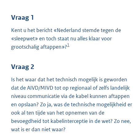
t
t
e
Vraag 1
:
3
Kent u het bericht «Nederland stemde tegen de
7
«sleepwet» en toch staat nu alles klaar voor
K
1
grootschalig aftappen»?
b
Vraag 2
Is het waar dat het technisch mogelijk is geworden
dat de AIVD/MIVD tot op regionaal of zelfs landelijk
niveau communicatie via de kabel kunnen aftappen
en opslaan? Zo ja, was de technische mogelijkheid er
ook al ten tijde van het opnemen van de
bevoegdheid tot kabelinterceptie in de wet? Zo nee,
wat is er dan niet waar?