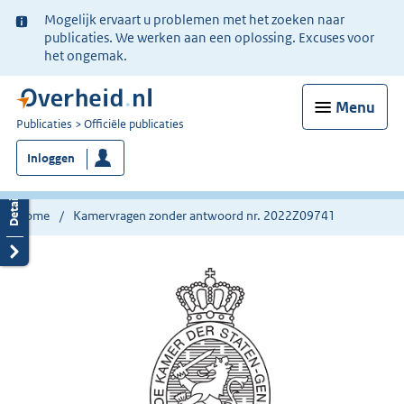
Ter
Mogelijk ervaart u problemen met het zoeken naar
informatie:
publicaties. We werken aan een oplossing. Excuses voor
het ongemak.
Menu
U
Publicaties
Officiële publicaties
bent
Inloggen
nu
hier:
Home
Kamervragen zonder antwoord nr. 2022Z09741