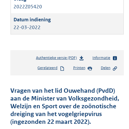
2022Z05420
22-03-2022
Authentieke versie (PDF)
b
Informatie
e
Gerelateerd
Printen
Delen
s
t
a
n
Vragen van het lid Ouwehand (PvdD)
d
aan de Minister van Volksgezondheid,
s
Welzijn en Sport over de zoönotische
g
r
dreiging van het vogelgriepvirus
o
(ingezonden 22 maart 2022).
o