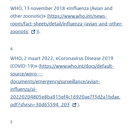
WHO, 13 november 2018 «Influenza (Avian and
other zoonotic)» (
E
https://www.who.int/news-
room/fact-sheets/detail/influenza-(avian-and-other-
x
zoonotic
)).
t
e
r
4
n
WHO, 2 maart 2022, «Coronavirus Disease 2019
e
(COVID-19)» (
E
https://www.who.int/docs/default-
l
source/wpro---
x
i
documents/emergency/surveillance/avian-
t
n
influenza/ai-
e
k
20220204805e8ba915ef4c16920ae7f3d2a1bdae.
r
:
pdf?sfvrsn=30d65594_203
n
).
e
l
5
i