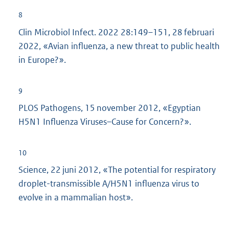
r
8
n
Clin Microbiol Infect. 2022 28:149–151, 28 februari
e
2022, «Avian influenza, a new threat to public health
l
in Europe?».
i
n
9
k
PLOS Pathogens, 15 november 2012, «Egyptian
:
H5N1 Influenza Viruses–Cause for Concern?».
10
Science, 22 juni 2012, «The potential for respiratory
droplet-transmissible A/H5N1 influenza virus to
evolve in a mammalian host».