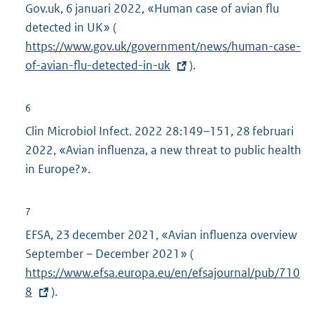
Gov.uk, 6 januari 2022, «Human case of avian flu
n
detected in UK» (
E
k
https://www.gov.uk/government/news/human-case-
x
:
of-avian-flu-detected-in-uk
t
).
e
r
6
n
Clin Microbiol Infect. 2022 28:149–151, 28 februari
e
2022, «Avian influenza, a new threat to public health
l
in Europe?».
i
n
7
k
EFSA, 23 december 2021, «Avian influenza overview
:
September – December 2021» (
E
https://www.efsa.europa.eu/en/efsajournal/pub/710
x
8
).
t
e