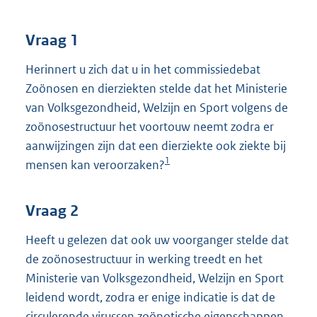
t
t
e
Vraag 1
:
4
Herinnert u zich dat u in het commissiedebat
4
Zoönosen en dierziekten stelde dat het Ministerie
K
van Volksgezondheid, Welzijn en Sport volgens de
b
zoönosestructuur het voortouw neemt zodra er
aanwijzingen zijn dat een dierziekte ook ziekte bij
1
mensen kan veroorzaken?
Vraag 2
Heeft u gelezen dat ook uw voorganger stelde dat
de zoönosestructuur in werking treedt en het
Ministerie van Volksgezondheid, Welzijn en Sport
leidend wordt, zodra er enige indicatie is dat de
circulerende virussen zoönotische eigenschappen