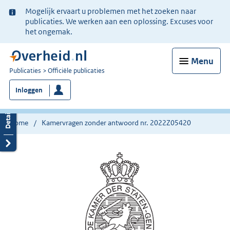
Ter
Mogelijk ervaart u problemen met het zoeken naar
informatie:
publicaties. We werken aan een oplossing. Excuses voor
het ongemak.
Menu
U
Publicaties
Officiële publicaties
bent
Inloggen
nu
hier:
Home
Kamervragen zonder antwoord nr. 2022Z05420