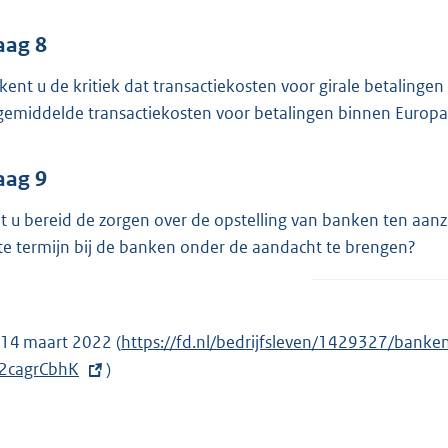
aag 8
kent u de kritiek dat transactiekosten voor girale betalingen
gemiddelde transactiekosten voor betalingen binnen Europ
aag 9
t u bereid de zorgen over de opstelling van banken ten aanz
te termijn bij de banken onder de aandacht te brengen?
 14 maart 2022 (
E
https://fd.nl/bedrijfsleven/1429327/banke
2cagrCbhK
)
x
t
e