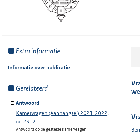
Toon
Extra informatie
meer
van:
Informatie over publicatie
Vr
Toon
Gerelateerd
we
meer
van:
Antwoord
Kamervragen (Aanhangsel) 2021-2022,
Vr
nr. 2312
Ben
Antwoord op de gestelde kamervragen