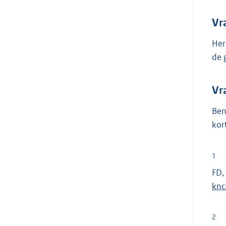
Vr
Her
de 
Vr
Ben
kor
1
FD,
knc
2