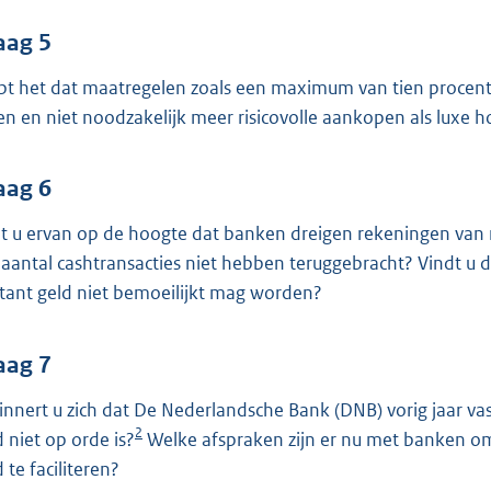
aag 5
pt het dat maatregelen zoals een maximum van tien procent 
en en niet noodzakelijk meer risicovolle aankopen als luxe h
aag 6
t u ervan op de hoogte dat banken dreigen rekeningen van m
 aantal cashtransacties niet hebben teruggebracht? Vindt u di
tant geld niet bemoeilijkt mag worden?
aag 7
innert u zich dat De Nederlandsche Bank (DNB) vorig jaar va
2
d niet op orde is?
Welke afspraken zijn er nu met banken om
 te faciliteren?