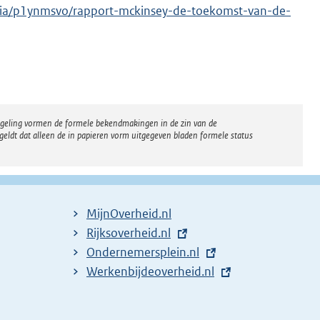
dia/p1ynmsvo/rapport-mckinsey-de-toekomst-van-de-
regeling vormen de formele bekendmakingen in de zin van de
eldt dat alleen de in papieren vorm uitgegeven bladen formele status
MijnOverheid.nl
E
Rijksoverheid.nl
x
E
Ondernemersplein.nl
t
x
E
Werkenbijdeoverheid.nl
e
t
x
r
e
t