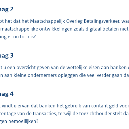
o
o
aag 2
t
pt het dat het Maatschappelijk Overleg Betalingsverkeer, wa
t
 maatschappelijke ontwikkelingen zoals digitaal betalen ni
e
ng er nu toch is?
:
3
aag 3
9
K
t u een overzicht geven van de wettelijke eisen aan banken
b
en aan kleine ondernemers opleggen die veel verder gaan dan
aag 4
 vindt u ervan dat banken het gebruik van contant geld voo
centage van de transacties, terwijl de toezichthouder stelt d
en bemoeilijken?