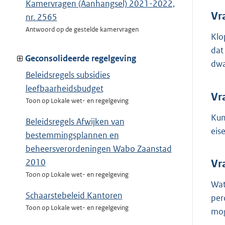
Kamervragen (Aanhangsel) 2021-2022,
Vr
nr. 2565
Antwoord op de gestelde kamervragen
Klo
dat
Geconsolideerde regelgeving
dwa
Beleidsregels subsidies
leefbaarheidsbudget
Vr
Toon op Lokale wet- en regelgeving
Kun
Beleidsregels Afwijken van
eis
bestemmingsplannen en
beheersverordeningen Wabo Zaanstad
2010
Vr
Toon op Lokale wet- en regelgeving
Wat
Schaarstebeleid Kantoren
per
Toon op Lokale wet- en regelgeving
mog