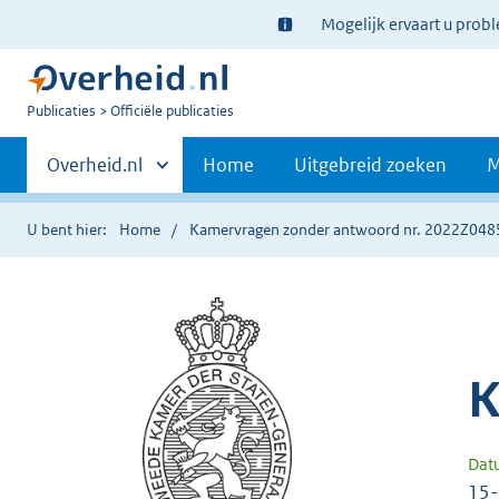
Ter
Mogelijk ervaart u prob
informatie:
U
Publicaties
Officiële publicaties
bent
Primaire
nu
Andere
Overheid.nl
Home
Uitgebreid zoeken
M
hier:
sites
navigatie
binnen
U bent hier:
Home
Kamervragen zonder antwoord nr. 2022Z048
K
Dat
15-