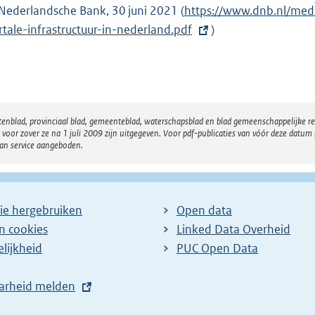
r
Nederlandsche Bank, 30 juni 2021 (
E
https://www.dnb.nl/me
n
rtale-infrastructuur-in-nederland.pdf
x
)
e
t
l
e
i
r
n
n
k
atenblad, provinciaal blad, gemeenteblad, waterschapsblad en blad gemeenschappelijke 
e
:
 zover ze na 1 juli 2009 zijn uitgegeven. Voor pdf-publicaties van vóór deze datum g
l
van service aangeboden.
i
n
k
ie hergebruiken
Open data
:
en cookies
Linked Data Overheid
lijkheid
PUC Open Data
arheid melden