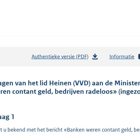
Authentieke versie (PDF)
b
Informatie
e
s
t
agen van het lid Heinen (VVD) aan de Ministe
a
ren contant geld, bedrijven radeloos» (ingez
n
d
s
aag 1
g
t u bekend met het bericht «Banken weren contant geld, be
r