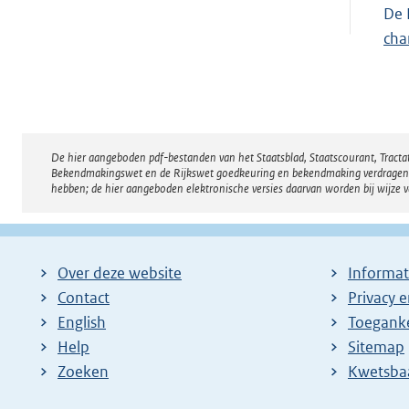
De 
cha
De hier aangeboden pdf-bestanden van het Staatsblad, Staatscourant, Tract
Disclaimer
Bekendmakingswet en de Rijkswet goedkeuring en bekendmaking verdragen voor
hebben; de hier aangeboden elektronische versies daarvan worden bij wijze 
Over deze website
Informat
Contact
Privacy 
English
Toeganke
Help
Sitemap
Zoeken
E
Kwetsba
x