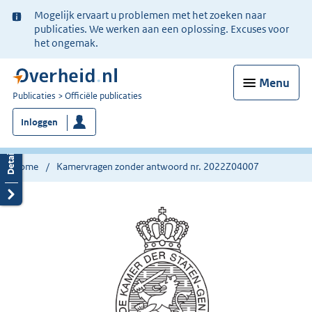
Ter
Mogelijk ervaart u problemen met het zoeken naar
informatie:
publicaties. We werken aan een oplossing. Excuses voor
het ongemak.
Menu
U
Publicaties
Officiële publicaties
bent
Inloggen
nu
hier:
Home
Kamervragen zonder antwoord nr. 2022Z04007