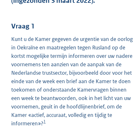
(ingezonden 3 maart 2022).
t
t
e
:
Vraag 1
4
4
Kunt u de Kamer gegeven de urgentie van de oorlog
K
in Oekraïne en maatregelen tegen Rusland op de
b
kortst mogelijke termijn informeren over uw nadere
voornemens ten aanzien van de aanpak van de
Nederlandse trustsector, bijvoorbeeld door voor het
einde van de week een brief aan de Kamer te doen
toekomen of onderstaande Kamervragen binnen
een week te beantwoorden, ook in het licht van uw
voornemen, geuit in de hoofdlijnenbrief, om de
Kamer «actief, accuraat, volledig en tijdig te
1
informeren»?