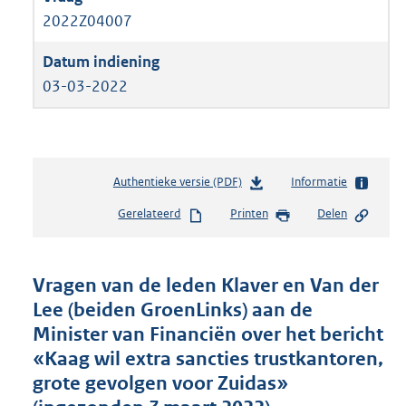
2022Z04007
03-03-2022
Authentieke versie (PDF)
b
Informatie
e
Gerelateerd
Printen
Delen
s
t
a
n
Vragen van de leden Klaver en Van der
d
Lee (beiden GroenLinks) aan de
s
Minister van Financiën over het bericht
g
r
«Kaag wil extra sancties trustkantoren,
o
grote gevolgen voor Zuidas»
o