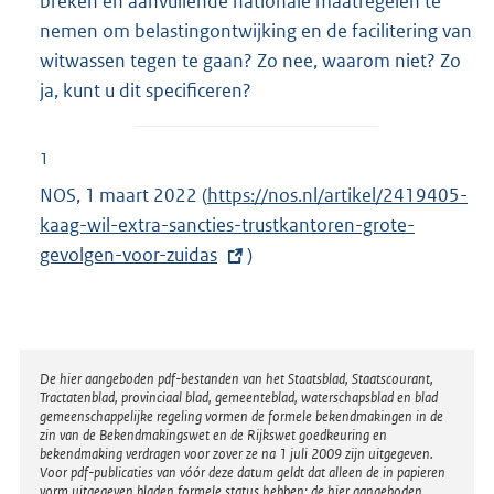
breken en aanvullende nationale maatregelen te
nemen om belastingontwijking en de facilitering van
witwassen tegen te gaan? Zo nee, waarom niet? Zo
ja, kunt u dit specificeren?
1
NOS, 1 maart 2022 (
E
https://nos.nl/artikel/2419405-
kaag-wil-extra-sancties-trustkantoren-grote-
x
gevolgen-voor-zuidas
t
)
e
r
n
e
Disclaimer
De hier aangeboden pdf-bestanden van het Staatsblad, Staatscourant,
Tractatenblad, provinciaal blad, gemeenteblad, waterschapsblad en blad
l
gemeenschappelijke regeling vormen de formele bekendmakingen in de
i
zin van de Bekendmakingswet en de Rijkswet goedkeuring en
bekendmaking verdragen voor zover ze na 1 juli 2009 zijn uitgegeven.
n
Voor pdf-publicaties van vóór deze datum geldt dat alleen de in papieren
k
vorm uitgegeven bladen formele status hebben; de hier aangeboden