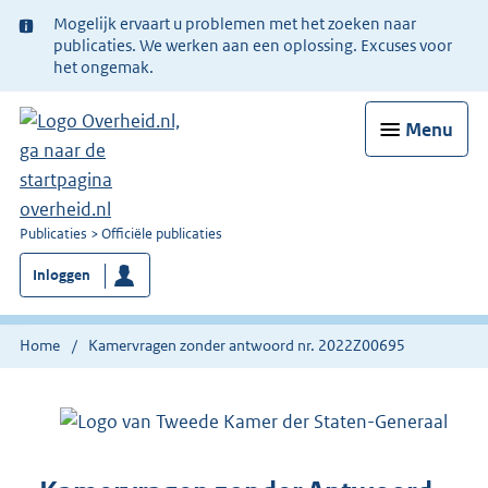
Ter
Mogelijk ervaart u problemen met het zoeken naar
informatie:
publicaties. We werken aan een oplossing. Excuses voor
het ongemak.
Menu
U
Publicaties
Officiële publicaties
bent
Inloggen
nu
hier:
Home
Kamervragen zonder antwoord nr. 2022Z00695