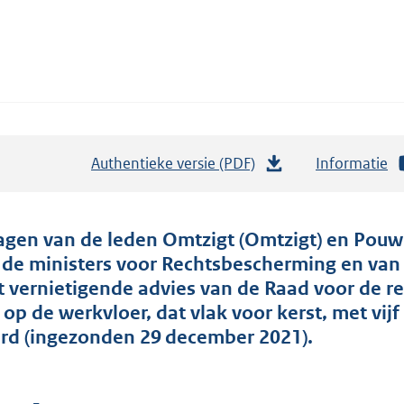
Authentieke versie (PDF)
b
Informatie
e
s
t
agen van de leden Omtzigt (Omtzigt) en Pouw-
a
 de ministers voor Rechtsbescherming en van
n
t vernietigende advies van de Raad voor de r
d
 op de werkvloer, dat vlak voor kerst, met vi
s
rd (ingezonden 29 december 2021).
g
r