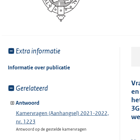
Toon
Extra informatie
meer
van:
Informatie over publicatie
Vr
Toon
Gerelateerd
en
meer
he
van:
Antwoord
3G
Kamervragen (Aanhangsel) 2021-2022,
we
nr. 1223
Antwoord op de gestelde kamervragen