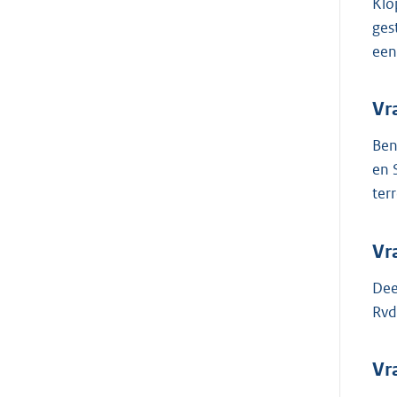
Klo
ges
een
Vr
Ben
en 
ter
Vr
Dee
Rvd
Vr