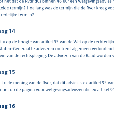
pt het dat de Rvdr dus binnen 48 uur een wetgevingsadvies 
telde termijn? Hoe lang was de termijn die de Rvdr kreeg voo
 redelijke termijn?
aag 14
t u op de hoogte van artikel 95 van de Wet op de rechterlijke
Staten-Generaal te adviseren omtrent algemeen verbindende 
rein van de rechtspleging. De adviezen van de Raad worden 
aag 15
lt u de mening van de Rvdr, dat dit advies is ex artikel 95 va
r het op de pagina voor wetgevingsadviezen die ex artikel 95
aag 16