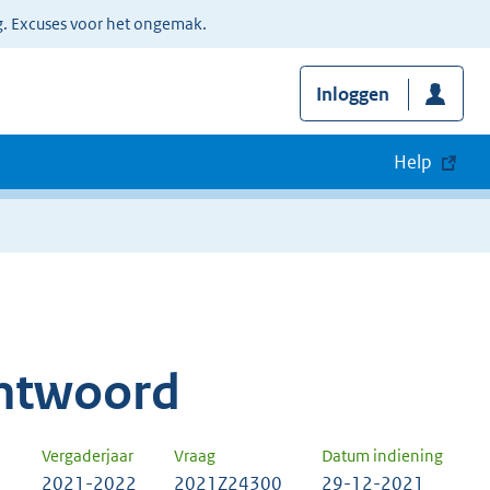
g. Excuses voor het ongemak.
Inloggen
Help
ntwoord
Vergaderjaar
Vraag
Datum indiening
2021-2022
2021Z24300
29-12-2021