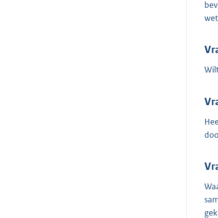
bev
wet
Vr
Wil
Vr
Hee
doo
Vr
Waa
sam
gek