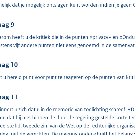
elijk dat je mogelijk ontslagen kunt worden indien je geen
aag 9
rom heeft u de kritiek die in de punten «privacy» en «Onduid
stens vijf andere punten niet eens genoemd in de samenvat
aag 10
t u bereid punt voor punt te reageren op de punten van krit
aag 11
innert u zich dat u in de memorie van toelichting schreef: «
en dat hij niet binnen de door de regering gestelde korte term
 eerste lid, tweede zin, van de Wet op de rechterlijke organis
rleg met de gerechten. De regering onderschrijft het belang