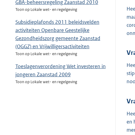
GBA-beheersregeling Zaanstad 2010
Hee
Toon op Lokale wet- en regelgeving
maa
Subsidieplafonds 2011 beleidsvelden
cor
activiteiten Openbare Geestelijke
onm
Gezondheidszorg gemeente Zaanstad
(OGGZ) en Vrijwilligersactiviteiten
Vr
Toon op Lokale wet- en regelgeving
Hee
Toeslagenverordening Wet investeren in
sti
jongeren Zaanstad 2009
noo
Toon op Lokale wet- en regelgeving
Vr
Hee
en 
mem