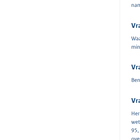
nam
Vr
Waa
min
Vr
Ben
Vr
Her
wet
95,
ove