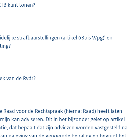
 CTB kunt tonen?
elijke strafbaarstellingen (artikel 68bis Wpg)' en
ting?
iek van de Rvdr?
De Raad voor de Rechtspraak (hierna: Raad) heeft laten
ijn kan adviseren. Dit in het bijzonder gelet op artikel
atie, dat bepaalt dat zijn adviezen worden vastgesteld na
 van naleving van de genoemde bepaling en begrijpt het