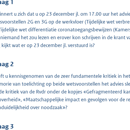
o
aag 1
o
innert u zich dat u op 23 december jl. om 17.00 uur het advi
t
svoorstellen 2G en 3G op de werkvloer (Tijdelijke wet verb
t
Tijdelijke wet differentiatie coronatoegangsbewijzen (Kame
e
 niemand het zou lezen en erover kon schrijven in de krant 
:
 kijkt wat er op 23 december jl. verstuurd is?
4
5
K
aag 2
b
ft u kennisgenomen van de zeer fundamentele kritiek in het 
orie van toelichting op beide wetsvoorstellen het advies sle
de kritiek van de Rvdr onder de kopjes «Gefragmenteerd kar
overheid», «Maatschappelijke impact en gevolgen voor de re
duidelijkheid over noodzaak»?
aag 3