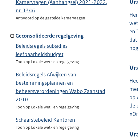
Vr
Kamervragen (Aanhangsel) 2021-2022,
nr. 1346
Her
Antwoord op de gestelde kamervragen
wet
en 
Geconsolideerde regelgeving
dat
Beleidsregels subsidies
nog
leefbaarheidsbudget
Toon op Lokale wet- en regelgeving
Vr
Beleidsregels Afwijken van
Hee
bestemmingsplannen en
mem
beheersverordeningen Wabo Zaanstad
op 
2010
de 
Toon op Lokale wet- en regelgeving
«On
Schaarstebeleid Kantoren
Toon op Lokale wet- en regelgeving
Vr