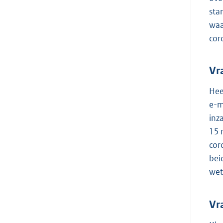
sta
waa
cor
Vr
Hee
e-m
inz
15 
cor
bei
wet
Vr