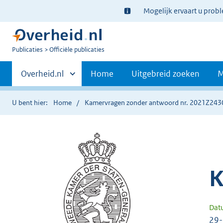
Ter
Mogelijk ervaart u prob
informatie:
U
Publicaties
Officiële publicaties
bent
Primaire
nu
Andere
Overheid.nl
Home
Uitgebreid zoeken
M
hier:
sites
navigatie
binnen
U bent hier:
Home
Kamervragen zonder antwoord nr. 2021Z243
K
Dat
29-