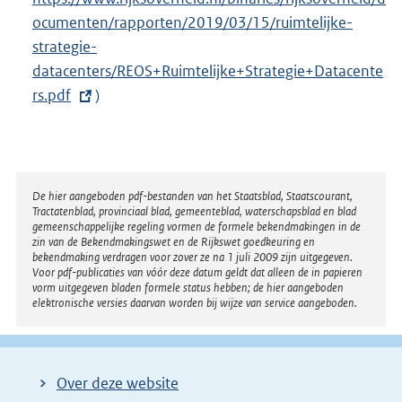
i
ocumenten/rapporten/2019/03/15/ruimtelijke-
t
n
strategie-
e
k
datacenters/REOS+Ruimtelijke+Strategie+Datacente
r
:
rs.pdf
)
n
e
l
i
n
Disclaimer
De hier aangeboden pdf-bestanden van het Staatsblad, Staatscourant,
Tractatenblad, provinciaal blad, gemeenteblad, waterschapsblad en blad
k
gemeenschappelijke regeling vormen de formele bekendmakingen in de
:
zin van de Bekendmakingswet en de Rijkswet goedkeuring en
bekendmaking verdragen voor zover ze na 1 juli 2009 zijn uitgegeven.
Voor pdf-publicaties van vóór deze datum geldt dat alleen de in papieren
vorm uitgegeven bladen formele status hebben; de hier aangeboden
elektronische versies daarvan worden bij wijze van service aangeboden.
Over deze website