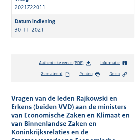
2021Z22011
30-11-2021
Authentieke versie (PDF)
b
Informatie
e
Gerelateerd
Printen
Delen
s
t
a
n
Vragen van de leden Rajkowski en
d
Erkens (beiden VVD) aan de ministers
s
van Economische Zaken en Klimaat en
g
r
van Binnenlandse Zaken en
o
Koninkrijksrelaties en de
o