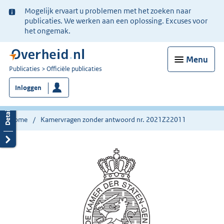
Ter
Mogelijk ervaart u problemen met het zoeken naar
informatie:
publicaties. We werken aan een oplossing. Excuses voor
het ongemak.
Menu
U
Publicaties
Officiële publicaties
bent
Inloggen
nu
hier:
Home
Kamervragen zonder antwoord nr. 2021Z22011