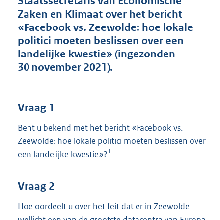
Staatssecretaris van Economische
t
Zaken en Klimaat over het bericht
t
e
«Facebook vs. Zeewolde: hoe lokale
:
politici moeten beslissen over een
4
landelijke kwestie» (ingezonden
2
K
30 november 2021).
b
Vraag 1
Bent u bekend met het bericht «Facebook vs.
Zeewolde: hoe lokale politici moeten beslissen over
1
een landelijke kwestie»?
Vraag 2
Hoe oordeelt u over het feit dat er in Zeewolde
wellicht een van de grootste datacentra van Europa