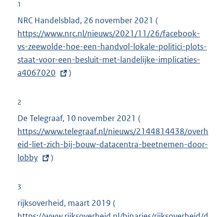
1
NRC Handelsblad, 26 november 2021 (
E
https://www.nrc.nl/nieuws/2021/11/26/facebook-
x
vs-zeewolde-hoe-een-handvol-lokale-politici-plots-
t
staat-voor-een-besluit-met-landelijke-implicaties-
e
a4067020
)
r
n
e
2
l
De Telegraaf, 10 november 2021 (
E
i
https://www.telegraaf.nl/nieuws/2144814438/overh
x
n
eid-liet-zich-bij-bouw-datacentra-beetnemen-door-
t
k
lobby
)
e
:
r
n
3
e
rijksoverheid, maart 2019 (
E
l
https://www.rijksoverheid.nl/binaries/rijksoverheid/d
x