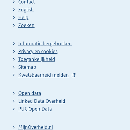
Contact
English
Help
Zoeken
Informatie hergebruiken
Privacy en cookies
Toegankelijkheid
Sitemap
E
Kwetsbaarheid melden
x
t
Open data
e
Linked Data Overheid
r
PUC Open Data
n
e
MijnOverheid.nl
l