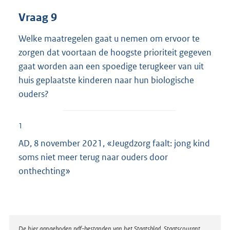
Vraag 9
Welke maatregelen gaat u nemen om ervoor te
zorgen dat voortaan de hoogste prioriteit gegeven
gaat worden aan een spoedige terugkeer van uit
huis geplaatste kinderen naar hun biologische
ouders?
1
AD, 8 november 2021, «Jeugdzorg faalt: jong kind
soms niet meer terug naar ouders door
onthechting»
Disclaimer
De hier aangeboden pdf-bestanden van het Staatsblad, Staatscourant,