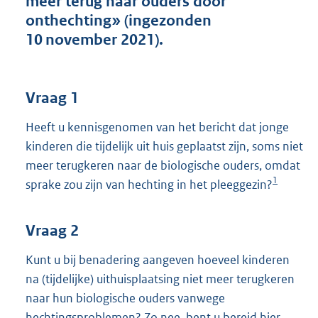
meer terug naar ouders door
t
onthechting» (ingezonden
t
e
10 november 2021).
:
3
9
K
Vraag 1
b
Heeft u kennisgenomen van het bericht dat jonge
kinderen die tijdelijk uit huis geplaatst zijn, soms niet
meer terugkeren naar de biologische ouders, omdat
1
sprake zou zijn van hechting in het pleeggezin?
Vraag 2
Kunt u bij benadering aangeven hoeveel kinderen
na (tijdelijke) uithuisplaatsing niet meer terugkeren
naar hun biologische ouders vanwege
hechtingsproblemen? Zo nee, bent u bereid hier