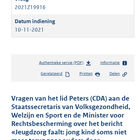
2021Z19916
10-11-2021
Authentieke versie (PDF)
b
Informatie
e
Gerelateerd
Printen
Delen
s
t
a
n
Vragen van het lid Peters (CDA) aan de
d
Staatssecretaris van Volksgezondheid,
s
Welzijn en Sport en de Minister voor
g
r
Rechtsbescherming over het bericht
o
«Jeugdzorg faalt: jong kind soms niet
o