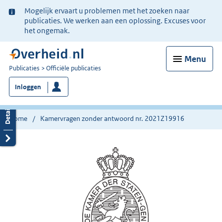
Ter
Mogelijk ervaart u problemen met het zoeken naar
informatie:
publicaties. We werken aan een oplossing. Excuses voor
het ongemak.
Menu
U
Publicaties
Officiële publicaties
bent
Inloggen
nu
hier:
Home
Kamervragen zonder antwoord nr. 2021Z19916