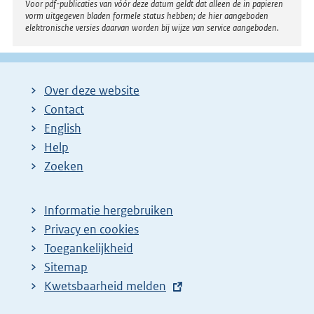
Voor pdf-publicaties van vóór deze datum geldt dat alleen de in papieren
vorm uitgegeven bladen formele status hebben; de hier aangeboden
elektronische versies daarvan worden bij wijze van service aangeboden.
Over deze website
Contact
English
Help
Zoeken
Informatie hergebruiken
Privacy en cookies
Toegankelijkheid
Sitemap
E
Kwetsbaarheid melden
x