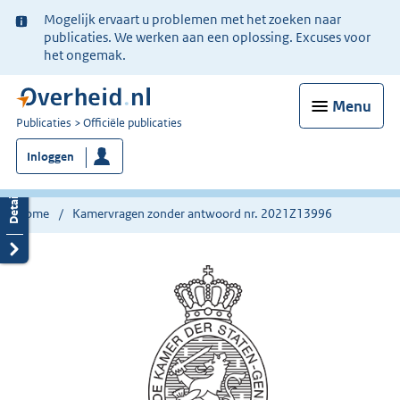
Ter
Mogelijk ervaart u problemen met het zoeken naar
informatie:
publicaties. We werken aan een oplossing. Excuses voor
het ongemak.
Menu
U
Publicaties
Officiële publicaties
bent
Inloggen
nu
hier:
Home
Kamervragen zonder antwoord nr. 2021Z13996