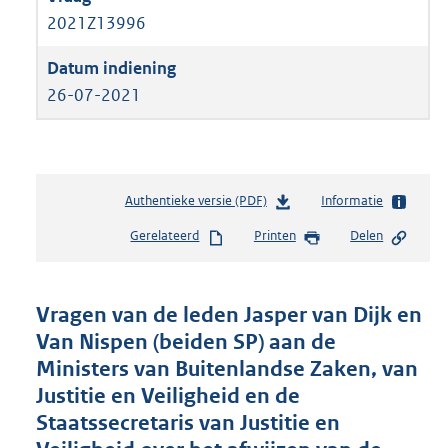
2021Z13996
26-07-2021
Authentieke versie (PDF)
b
Informatie
e
Gerelateerd
Printen
Delen
s
t
a
n
Vragen van de leden Jasper van Dijk en
d
Van Nispen (beiden SP) aan de
s
Ministers van Buitenlandse Zaken, van
g
r
Justitie en Veiligheid en de
o
Staatssecretaris van Justitie en
o