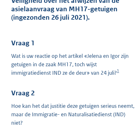
Veiligheid over het afwijzen van de
t
asielaanvraag van MH17-getuigen
t
e
(ingezonden 26 juli 2021).
:
4
0
K
Vraag 1
b
Wat is uw reactie op het artikel «Jelena en Igor zijn
getuigen in de zaak MH17, toch wijst
1
immigratiedienst IND ze de deur» van 24 juli?
Vraag 2
Hoe kan het dat justitie deze getuigen serieus neemt,
maar de Immigratie- en Naturalisatiedienst (IND)
niet?