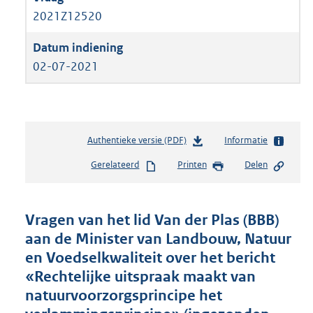
2021Z12520
02-07-2021
Authentieke versie (PDF)
b
Informatie
e
Gerelateerd
Printen
Delen
s
t
a
n
Vragen van het lid Van der Plas (BBB)
d
aan de Minister van Landbouw, Natuur
s
en Voedselkwaliteit over het bericht
g
r
«Rechtelijke uitspraak maakt van
o
natuurvoorzorgsprincipe het
o