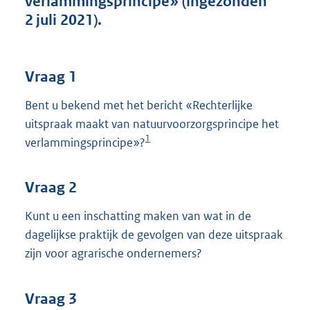
verlammingsprincipe» (ingezonden
t
2 juli 2021).
t
e
:
3
Vraag 1
6
K
Bent u bekend met het bericht «Rechterlijke
b
uitspraak maakt van natuurvoorzorgsprincipe het
1
verlammingsprincipe»?
Vraag 2
Kunt u een inschatting maken van wat in de
dagelijkse praktijk de gevolgen van deze uitspraak
zijn voor agrarische ondernemers?
Vraag 3