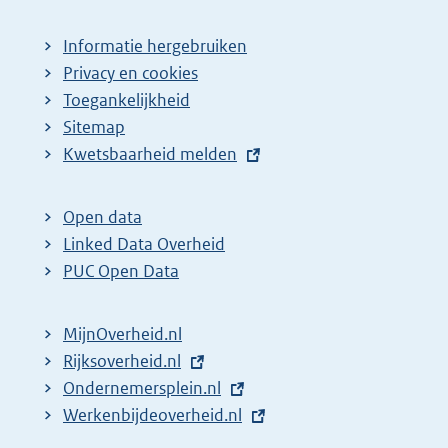
Informatie hergebruiken
Privacy en cookies
Toegankelijkheid
Sitemap
E
Kwetsbaarheid melden
x
t
Open data
e
Linked Data Overheid
r
PUC Open Data
n
e
MijnOverheid.nl
l
E
Rijksoverheid.nl
i
x
E
Ondernemersplein.nl
n
t
x
E
Werkenbijdeoverheid.nl
k
e
t
x