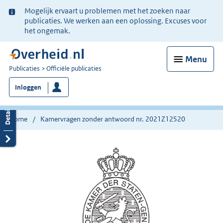
Ter
Mogelijk ervaart u problemen met het zoeken naar
informatie:
publicaties. We werken aan een oplossing. Excuses voor
het ongemak.
Menu
U
Publicaties
Officiële publicaties
bent
Inloggen
nu
hier:
Home
Kamervragen zonder antwoord nr. 2021Z12520