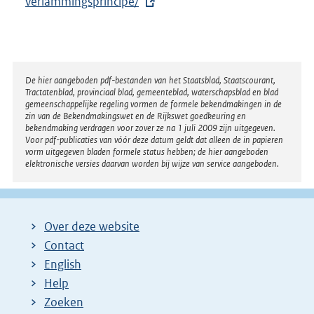
verlammingsprincipe/
e
r
n
e
l
Disclaimer
De hier aangeboden pdf-bestanden van het Staatsblad, Staatscourant,
Tractatenblad, provinciaal blad, gemeenteblad, waterschapsblad en blad
i
gemeenschappelijke regeling vormen de formele bekendmakingen in de
n
zin van de Bekendmakingswet en de Rijkswet goedkeuring en
bekendmaking verdragen voor zover ze na 1 juli 2009 zijn uitgegeven.
k
Voor pdf-publicaties van vóór deze datum geldt dat alleen de in papieren
:
vorm uitgegeven bladen formele status hebben; de hier aangeboden
elektronische versies daarvan worden bij wijze van service aangeboden.
Over deze website
Contact
English
Help
Zoeken