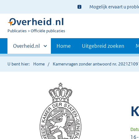
Ter
Mogelijk ervaart u prob
informatie:
U
Publicaties
Officiële publicaties
bent
Primaire
nu
Andere
Overheid.nl
Home
Uitgebreid zoeken
M
hier:
sites
navigatie
binnen
U bent hier:
Home
Kamervragen zonder antwoord nr. 2021Z109
K
Dat
16-