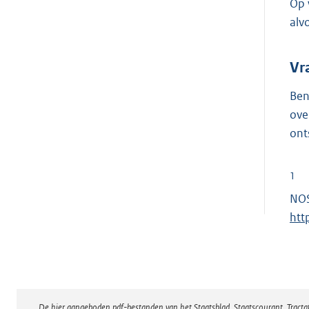
Op 
alv
Vr
Ben
ove
ont
1
NOS
htt
De hier aangeboden pdf-bestanden van het Staatsblad, Staatscourant, Tract