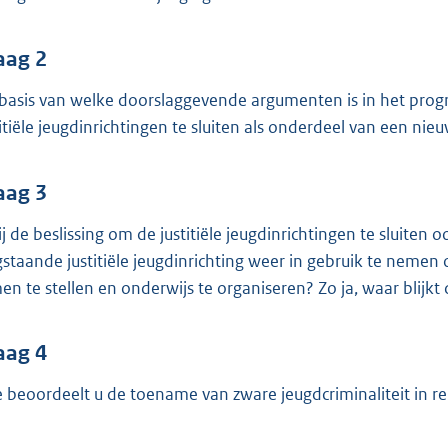
o
o
t
aag 2
t
basis van welke doorslaggevende argumenten is in het pr
e
titiële jeugdinrichtingen te sluiten als onderdeel van een ni
:
3
aag 3
8
K
bij de beslissing om de justitiële jeugdinrichtingen te slui
b
gstaande justitiële jeugdinrichting weer in gebruik te neme
en te stellen en onderwijs te organiseren? Zo ja, waar blijkt
aag 4
 beoordeelt u de toename van zware jeugdcriminaliteit in relat