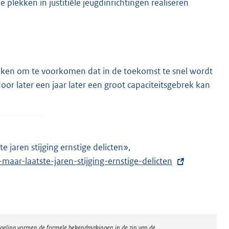
plekken in justitiële jeugdinrichtingen realiseren
rijken om te voorkomen dat in de toekomst te snel wordt
door later een jaar later een groot capaciteitsgebrek kan
 jaren stijging ernstige delicten»,
E
maar-laatste-jaren-stijging-ernstige-delicten
x
t
e
r
n
regeling vormen de formele bekendmakingen in de zin van de