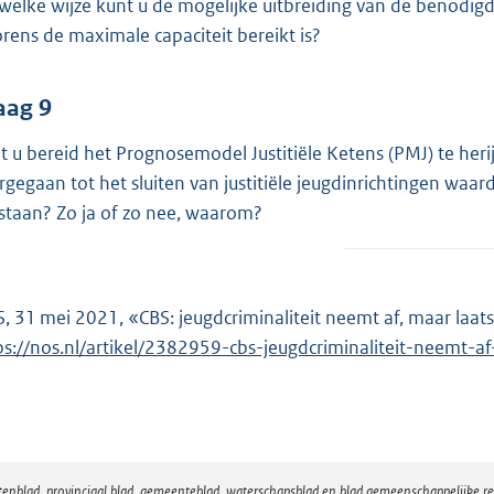
welke wijze kunt u de mogelijke uitbreiding van de benodigde 
orens de maximale capaciteit bereikt is?
aag 9
t u bereid het Prognosemodel Justitiële Ketens (PMJ) te he
rgegaan tot het sluiten van justitiële jeugdinrichtingen waar
staan? Zo ja of zo nee, waarom?
, 31 mei 2021, «CBS: jeugdcriminaliteit neemt af, maar laatste
ps://nos.nl/artikel/2382959-cbs-jeugdcriminaliteit-neemt-af-
atenblad, provinciaal blad, gemeenteblad, waterschapsblad en blad gemeenschappelijke 