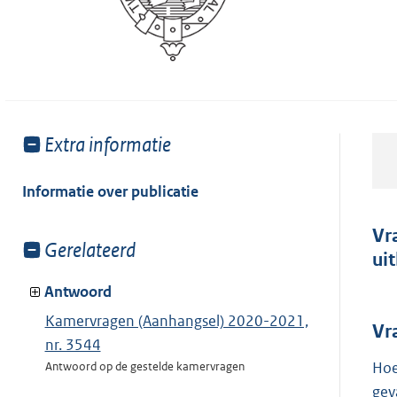
Toon
Extra informatie
meer
van:
Informatie over publicatie
Vr
Toon
Gerelateerd
ui
meer
van:
Antwoord
Kamervragen (Aanhangsel) 2020-2021,
Vr
nr. 3544
Hoe
Antwoord op de gestelde kamervragen
gev