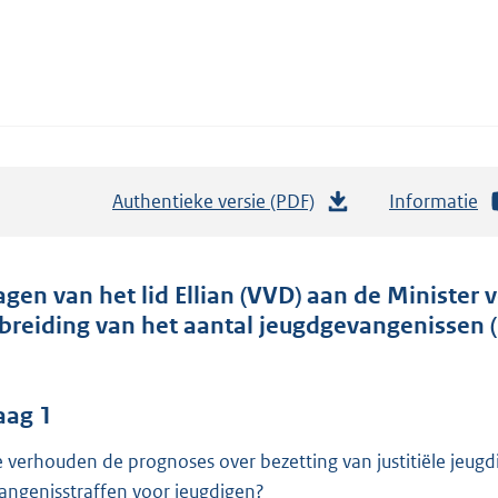
Authentieke versie (PDF)
b
Informatie
e
s
t
agen van het lid Ellian (VVD) aan de Minister
a
tbreiding van het aantal jeugdgevangenissen (
n
d
s
aag 1
g
 verhouden de prognoses over bezetting van justitiële jeugd
r
angenisstraffen voor jeugdigen?