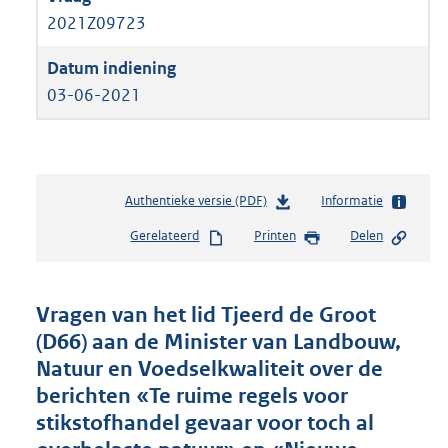
2021Z09723
03-06-2021
Authentieke versie (PDF)
b
Informatie
e
Gerelateerd
Printen
Delen
s
t
a
n
Vragen van het lid Tjeerd de Groot
d
(D66) aan de Minister van Landbouw,
s
Natuur en Voedselkwaliteit over de
g
r
berichten «Te ruime regels voor
o
stikstofhandel gevaar voor toch al
o