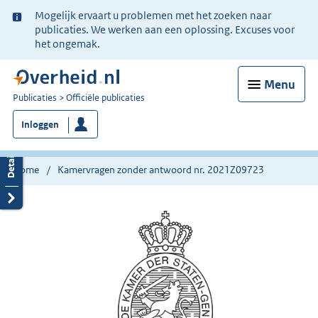
Ter
Mogelijk ervaart u problemen met het zoeken naar
informatie:
publicaties. We werken aan een oplossing. Excuses voor
het ongemak.
Menu
U
Publicaties
Officiële publicaties
bent
Inloggen
nu
hier:
Home
Kamervragen zonder antwoord nr. 2021Z09723