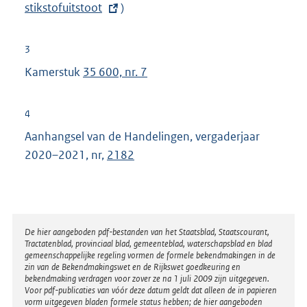
stikstofuitstoot
e
)
:
r
n
3
e
Kamerstuk
35 600, nr. 7
l
i
4
n
Aanhangsel van de Handelingen, vergaderjaar
k
2020–2021, nr,
2182
:
Disclaimer
De hier aangeboden pdf-bestanden van het Staatsblad, Staatscourant,
Tractatenblad, provinciaal blad, gemeenteblad, waterschapsblad en blad
gemeenschappelijke regeling vormen de formele bekendmakingen in de
zin van de Bekendmakingswet en de Rijkswet goedkeuring en
bekendmaking verdragen voor zover ze na 1 juli 2009 zijn uitgegeven.
Voor pdf-publicaties van vóór deze datum geldt dat alleen de in papieren
vorm uitgegeven bladen formele status hebben; de hier aangeboden