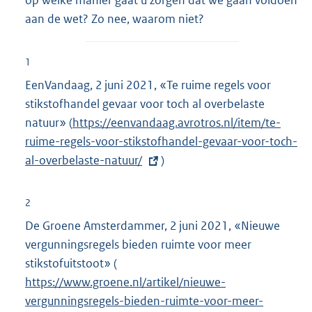
aan de wet? Zo nee, waarom niet?
1
EenVandaag, 2 juni 2021, «Te ruime regels voor
stikstofhandel gevaar voor toch al overbelaste
natuur» (
E
https://eenvandaag.avrotros.nl/item/te-
ruime-regels-voor-stikstofhandel-gevaar-voor-toch-
x
al-overbelaste-natuur/
t
)
e
r
2
n
De Groene Amsterdammer, 2 juni 2021, «Nieuwe
e
vergunningsregels bieden ruimte voor meer
l
stikstofuitstoot» (
E
i
https://www.groene.nl/artikel/nieuwe-
x
n
vergunningsregels-bieden-ruimte-voor-meer-
t
k