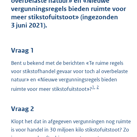
overbelaste natuur» en «Nieuwe
t
vergunningsregels bieden ruimte voor
t
e
meer stikstofuitstoot» (ingezonden
:
3 juni 2021).
4
1
K
b
Vraag 1
Bent u bekend met de berichten «Te ruime regels
voor stikstofhandel gevaar voor toch al overbelaste
natuur» en «Nieuwe vergunningsregels bieden
1
2
,
ruimte voor meer stikstofuitstoot»?
Vraag 2
Klopt het dat in afgegeven vergunningen nog ruimte
is voor handel in 30 miljoen kilo stikstofuitstoot? Zo