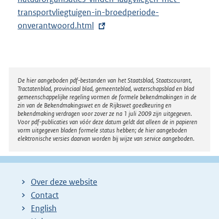
e
t
transportvliegtuigen-in-broedperiode-
l
e
onverantwoord.html
i
r
n
n
k
e
:
l
Disclaimer
De hier aangeboden pdf-bestanden van het Staatsblad, Staatscourant,
Tractatenblad, provinciaal blad, gemeenteblad, waterschapsblad en blad
i
gemeenschappelijke regeling vormen de formele bekendmakingen in de
n
zin van de Bekendmakingswet en de Rijkswet goedkeuring en
bekendmaking verdragen voor zover ze na 1 juli 2009 zijn uitgegeven.
k
Voor pdf-publicaties van vóór deze datum geldt dat alleen de in papieren
:
vorm uitgegeven bladen formele status hebben; de hier aangeboden
elektronische versies daarvan worden bij wijze van service aangeboden.
Over deze website
Contact
English