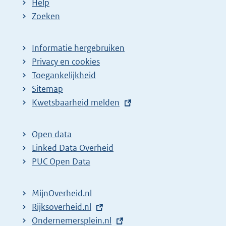
Help
Zoeken
Informatie hergebruiken
Privacy en cookies
Toegankelijkheid
Sitemap
E
Kwetsbaarheid melden
x
t
Open data
e
Linked Data Overheid
r
PUC Open Data
n
e
MijnOverheid.nl
l
E
Rijksoverheid.nl
i
x
E
Ondernemersplein.nl
n