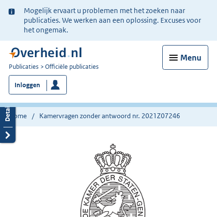
Ter
Mogelijk ervaart u problemen met het zoeken naar
informatie:
publicaties. We werken aan een oplossing. Excuses voor
het ongemak.
Menu
U
Publicaties
Officiële publicaties
bent
Inloggen
nu
hier:
Home
Kamervragen zonder antwoord nr. 2021Z07246