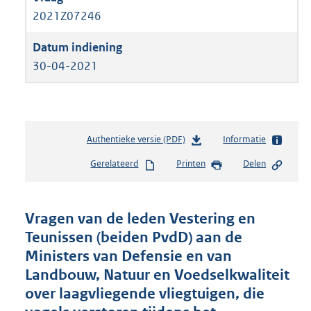
2021Z07246
30-04-2021
Authentieke versie (PDF)
b
Informatie
e
Gerelateerd
Printen
Delen
s
t
a
n
Vragen van de leden Vestering en
d
Teunissen (beiden PvdD) aan de
s
Ministers van Defensie en van
g
r
Landbouw, Natuur en Voedselkwaliteit
o
over laagvliegende vliegtuigen, die
o