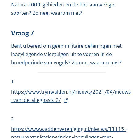
Natura 2000-gebieden en de hier aanwezige
soorten? Zo nee, waarom niet?
Vraag 7
Bent u bereid om geen militaire oefeningen met
laagvliegende vliegtuigen uit te voeren in de
broedperiode van vogels? Zo nee, waarom niet?
1
E
https://www.trynwalden.nl/nieuws/2021/04/nieuws
x
-van-de-vliegbasis-2/
t
e
2
r
E
https://www.waddenvereniging.nl/nieuws/11115-
n
x
natuurorganisaties-vinden-laagvliegen-met-