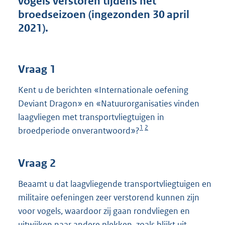
vogels verstoren tijdens het
t
broedseizoen (ingezonden 30 april
t
e
2021).
:
3
7
K
Vraag 1
b
Kent u de berichten «Internationale oefening
Deviant Dragon» en «Natuurorganisaties vinden
laagvliegen met transportvliegtuigen in
1
2
broedperiode onverantwoord»?
Vraag 2
Beaamt u dat laagvliegende transportvliegtuigen en
militaire oefeningen zeer verstorend kunnen zijn
voor vogels, waardoor zij gaan rondvliegen en
uitwijken naar andere plekken, zoals blijkt uit