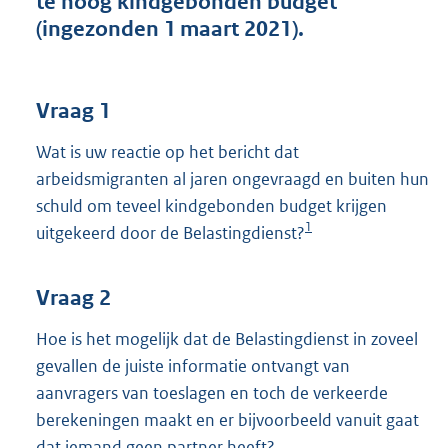
te hoog kindgebonden budget
t
(ingezonden 1 maart 2021).
t
e
:
3
Vraag 1
8
K
Wat is uw reactie op het bericht dat
b
arbeidsmigranten al jaren ongevraagd en buiten hun
schuld om teveel kindgebonden budget krijgen
1
uitgekeerd door de Belastingdienst?
Vraag 2
Hoe is het mogelijk dat de Belastingdienst in zoveel
gevallen de juiste informatie ontvangt van
aanvragers van toeslagen en toch de verkeerde
berekeningen maakt en er bijvoorbeeld vanuit gaat
dat iemand geen partner heeft?