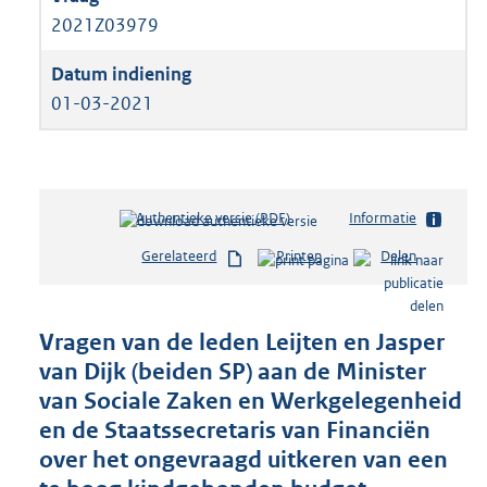
2021Z03979
01-03-2021
Authentieke versie (PDF)
b
Informatie
e
Gerelateerd
Printen
Delen
s
t
a
n
Vragen van de leden Leijten en Jasper
d
van Dijk (beiden SP) aan de Minister
s
van Sociale Zaken en Werkgelegenheid
g
r
en de Staatssecretaris van Financiën
o
over het ongevraagd uitkeren van een
o