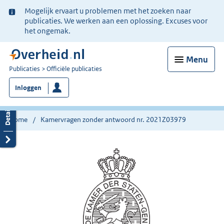
Ter
Mogelijk ervaart u problemen met het zoeken naar
informatie:
publicaties. We werken aan een oplossing. Excuses voor
het ongemak.
Menu
U
Publicaties
Officiële publicaties
bent
Inloggen
nu
hier:
Home
Kamervragen zonder antwoord nr. 2021Z03979