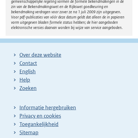
gemeenschappelijke regeling vormen de formele bekendmakingen in de
n
zin van de Bekendmakingswet en de Rijkswet goedkeuring en
bekendmaking verdragen voor zover ze na 1 juli 2009 zijn uitgegeven.
k
Voor pdf-publicaties van vóór deze datum geldt dat alleen de in papieren
:
vorm uitgegeven bladen formele status hebben; de hier aangeboden
elektronische versies daarvan worden bij wijze van service aangeboden.
Over deze website
Contact
English
Help
Zoeken
Informatie hergebruiken
Privacy en cookies
Toegankelijkheid
Sitemap