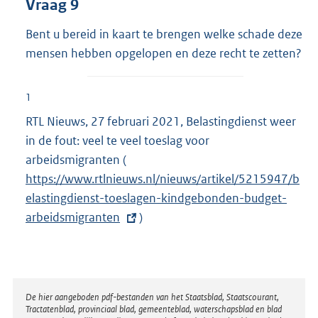
Vraag 9
Bent u bereid in kaart te brengen welke schade deze
mensen hebben opgelopen en deze recht te zetten?
1
RTL Nieuws, 27 februari 2021, Belastingdienst weer
in de fout: veel te veel toeslag voor
arbeidsmigranten (
E
https://www.rtlnieuws.nl/nieuws/artikel/5215947/b
x
elastingdienst-toeslagen-kindgebonden-budget-
t
arbeidsmigranten
e
)
r
n
e
l
Disclaimer
De hier aangeboden pdf-bestanden van het Staatsblad, Staatscourant,
Tractatenblad, provinciaal blad, gemeenteblad, waterschapsblad en blad
i