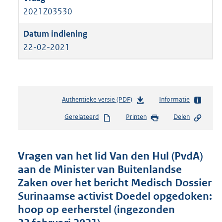
2021Z03530
22-02-2021
Authentieke versie (PDF)
b
Informatie
e
Gerelateerd
Printen
Delen
s
t
a
n
Vragen van het lid Van den Hul (PvdA)
d
aan de Minister van Buitenlandse
s
Zaken over het bericht Medisch Dossier
g
r
Surinaamse activist Doedel opgedoken:
o
hoop op eerherstel (ingezonden
o