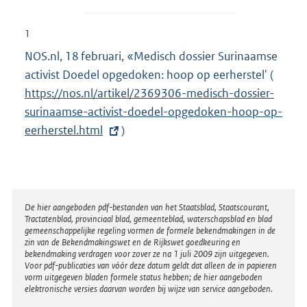
1
NOS.nl, 18 februari, «Medisch dossier Surinaamse
activist Doedel opgedoken: hoop op eerherstel' (
E
https://nos.nl/artikel/2369306-medisch-dossier-
x
surinaamse-activist-doedel-opgedoken-hoop-op-
t
eerherstel.html
)
e
r
n
e
l
Disclaimer
De hier aangeboden pdf-bestanden van het Staatsblad, Staatscourant,
Tractatenblad, provinciaal blad, gemeenteblad, waterschapsblad en blad
i
gemeenschappelijke regeling vormen de formele bekendmakingen in de
n
zin van de Bekendmakingswet en de Rijkswet goedkeuring en
bekendmaking verdragen voor zover ze na 1 juli 2009 zijn uitgegeven.
k
Voor pdf-publicaties van vóór deze datum geldt dat alleen de in papieren
:
vorm uitgegeven bladen formele status hebben; de hier aangeboden
elektronische versies daarvan worden bij wijze van service aangeboden.