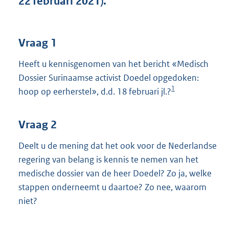
22 februari 2021).
t
t
e
:
Vraag 1
3
7
Heeft u kennisgenomen van het bericht «Medisch
K
Dossier Surinaamse activist Doedel opgedoken:
b
1
hoop op eerherstel», d.d. 18 februari jl.?
Vraag 2
Deelt u de mening dat het ook voor de Nederlandse
regering van belang is kennis te nemen van het
medische dossier van de heer Doedel? Zo ja, welke
stappen onderneemt u daartoe? Zo nee, waarom
niet?