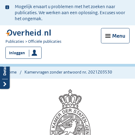
Ter
Mogelijk ervaart u problemen met het zoeken naar
informatie:
publicaties. We werken aan een oplossing. Excuses voor
het ongemak.
Menu
U
Publicaties
Officiële publicaties
bent
Inloggen
nu
hier:
Home
Kamervragen zonder antwoord nr. 2021Z03530