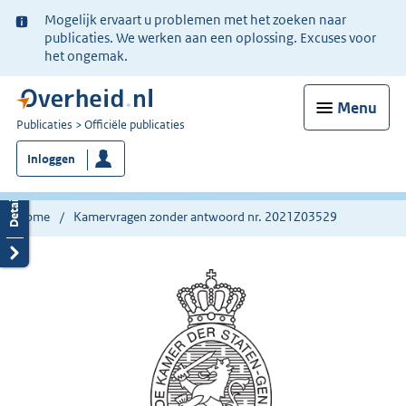
Ter
Mogelijk ervaart u problemen met het zoeken naar
informatie:
publicaties. We werken aan een oplossing. Excuses voor
het ongemak.
Menu
U
Publicaties
Officiële publicaties
bent
Inloggen
nu
hier:
Home
Kamervragen zonder antwoord nr. 2021Z03529