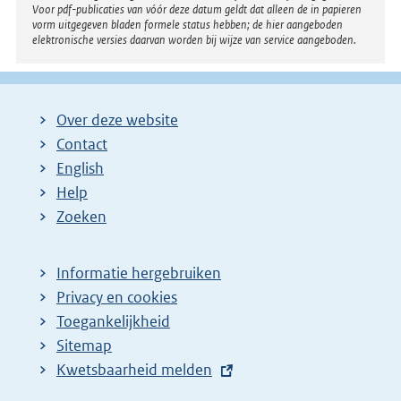
n
Voor pdf-publicaties van vóór deze datum geldt dat alleen de in papieren
k
vorm uitgegeven bladen formele status hebben; de hier aangeboden
elektronische versies daarvan worden bij wijze van service aangeboden.
:
Over deze website
Contact
English
Help
Zoeken
Informatie hergebruiken
Privacy en cookies
Toegankelijkheid
Sitemap
E
Kwetsbaarheid melden
x