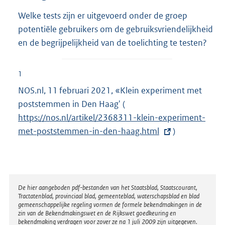
Welke tests zijn er uitgevoerd onder de groep
potentiële gebruikers om de gebruiksvriendelijkheid
en de begrijpelijkheid van de toelichting te testen?
1
NOS.nl, 11 februari 2021, «Klein experiment met
poststemmen in Den Haag' (
E
https://nos.nl/artikel/2368311-klein-experiment-
x
met-poststemmen-in-den-haag.html
t
)
e
r
n
e
Disclaimer
De hier aangeboden pdf-bestanden van het Staatsblad, Staatscourant,
Tractatenblad, provinciaal blad, gemeenteblad, waterschapsblad en blad
l
gemeenschappelijke regeling vormen de formele bekendmakingen in de
i
zin van de Bekendmakingswet en de Rijkswet goedkeuring en
bekendmaking verdragen voor zover ze na 1 juli 2009 zijn uitgegeven.