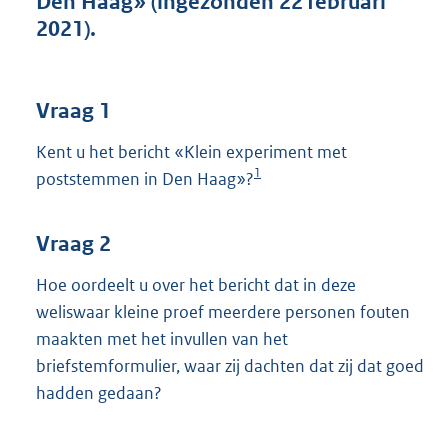
Den Haag» (ingezonden 22 februari
t
2021).
t
e
:
3
Vraag 1
6
K
Kent u het bericht «Klein experiment met
b
1
poststemmen in Den Haag»?
Vraag 2
Hoe oordeelt u over het bericht dat in deze
weliswaar kleine proef meerdere personen fouten
maakten met het invullen van het
briefstemformulier, waar zij dachten dat zij dat goed
hadden gedaan?