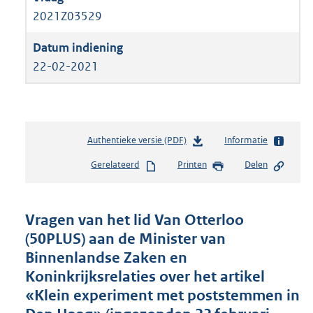
2021Z03529
22-02-2021
Authentieke versie (PDF)
b
Informatie
e
Gerelateerd
Printen
Delen
s
t
a
n
Vragen van het lid Van Otterloo
d
(50PLUS) aan de Minister van
s
Binnenlandse Zaken en
g
r
Koninkrijksrelaties over het artikel
o
«Klein experiment met poststemmen in
o