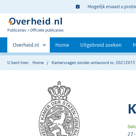
Ter
Mogelijk ervaart u prob
informatie:
U
Publicaties
Officiële publicaties
bent
Primaire
nu
Andere
Overheid.nl
Home
Uitgebreid zoeken
M
hier:
sites
navigatie
binnen
U bent hier:
Home
Kamervragen zonder antwoord nr. 2021Z015
K
Dat
27-