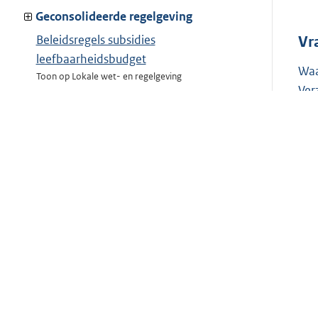
Geconsolideerde regelgeving
Beleidsregels subsidies
Vr
leefbaarheidsbudget
Waa
Toon op Lokale wet- en regelgeving
Ver
Beleidsregels Afwijken van
bestemmingsplannen en
Vr
beheersverordeningen Wabo Zaanstad
2010
Om 
Toon op Lokale wet- en regelgeving
wij
Schaarstebeleid Kantoren
Toon op Lokale wet- en regelgeving
Vr
GBA-beheersregeling Zaanstad 2010
Hoe
Toon op Lokale wet- en regelgeving
ter
Subsidieplafonds 2011 beleidsvelden