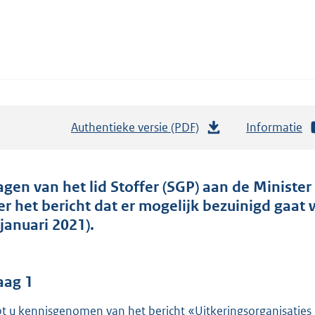
Authentieke versie (PDF)
b
Informatie
e
s
t
agen van het lid Stoffer (SGP) aan de Minist
a
er het bericht dat er mogelijk bezuinigd gaat
n
 januari 2021).
d
s
g
aag 1
r
t u kennisgenomen van het bericht «Uitkeringsorganisatie