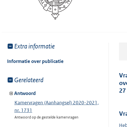
Toon
Extra informatie
meer
van:
Informatie over publicatie
Vr
Toon
Gerelateerd
ov
meer
27
van:
Antwoord
Kamervragen (Aanhangsel) 2020-2021,
nr. 1731
Vr
Antwoord op de gestelde kamervragen
Heb