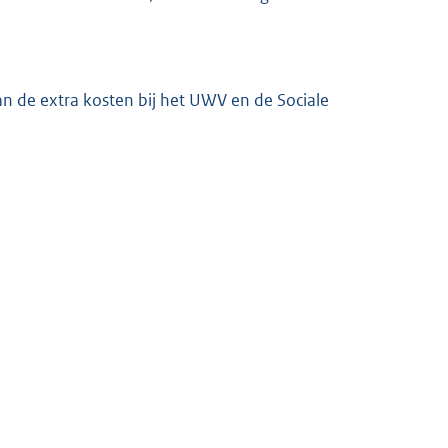
 de extra kosten bij het UWV en de Sociale
 en waarom kan het budget hiervoor niet op een andere
g mogelijk ruim twee jaar lang niet geïndexeerd wordt,
d (WKA) halfjaarlijks een indexering moet plaatsvinden?