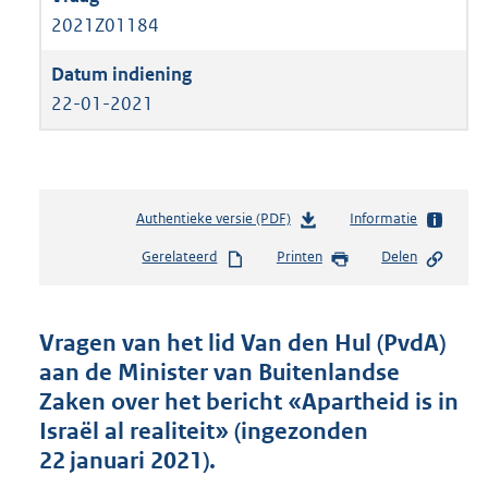
2021Z01184
22-01-2021
Authentieke versie (PDF)
b
Informatie
e
Gerelateerd
Printen
Delen
s
t
a
n
Vragen van het lid Van den Hul (PvdA)
d
aan de Minister van Buitenlandse
s
Zaken over het bericht «Apartheid is in
g
r
Israël al realiteit» (ingezonden
o
22 januari 2021).
o