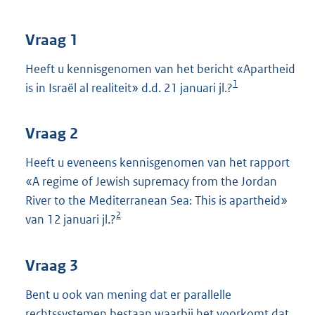
t
t
e
Vraag 1
:
3
Heeft u kennisgenomen van het bericht «Apartheid
8
1
is in Israël al realiteit» d.d. 21 januari jl.?
K
b
Vraag 2
Heeft u eveneens kennisgenomen van het rapport
«A regime of Jewish supremacy from the Jordan
River to the Mediterranean Sea: This is apartheid»
2
van 12 januari jl.?
Vraag 3
Bent u ook van mening dat er parallelle
rechtssystemen bestaan waarbij het voorkomt dat