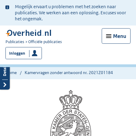
Ter
Mogelijk ervaart u problemen met het zoeken naar
informatie:
publicaties. We werken aan een oplossing. Excuses voor
het ongemak.
Menu
U
Publicaties
Officiële publicaties
bent
Inloggen
nu
hier:
Home
Kamervragen zonder antwoord nr. 2021Z01184