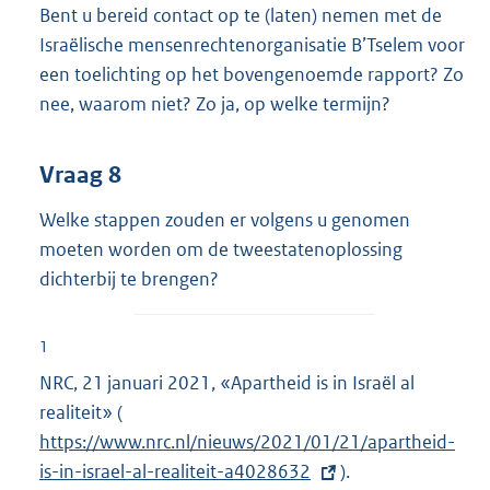
Bent u bereid contact op te (laten) nemen met de
Israëlische mensenrechtenorganisatie B’Tselem voor
een toelichting op het bovengenoemde rapport? Zo
nee, waarom niet? Zo ja, op welke termijn?
Vraag 8
Welke stappen zouden er volgens u genomen
moeten worden om de tweestatenoplossing
dichterbij te brengen?
1
NRC, 21 januari 2021, «Apartheid is in Israël al
realiteit» (
E
https://www.nrc.nl/nieuws/2021/01/21/apartheid-
x
is-in-israel-al-realiteit-a4028632
t
).