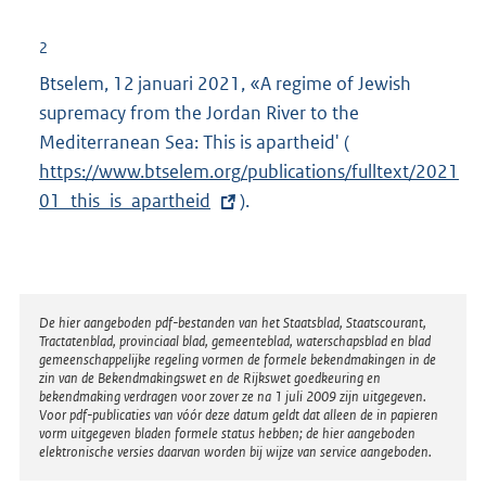
e
r
2
n
Btselem, 12 januari 2021, «A regime of Jewish
e
supremacy from the Jordan River to the
l
Mediterranean Sea: This is apartheid' (
E
i
https://www.btselem.org/publications/fulltext/2021
x
n
01_this_is_apartheid
).
t
k
e
:
r
n
e
Disclaimer
De hier aangeboden pdf-bestanden van het Staatsblad, Staatscourant,
Tractatenblad, provinciaal blad, gemeenteblad, waterschapsblad en blad
l
gemeenschappelijke regeling vormen de formele bekendmakingen in de
i
zin van de Bekendmakingswet en de Rijkswet goedkeuring en
bekendmaking verdragen voor zover ze na 1 juli 2009 zijn uitgegeven.
n
Voor pdf-publicaties van vóór deze datum geldt dat alleen de in papieren
k
vorm uitgegeven bladen formele status hebben; de hier aangeboden
elektronische versies daarvan worden bij wijze van service aangeboden.
: