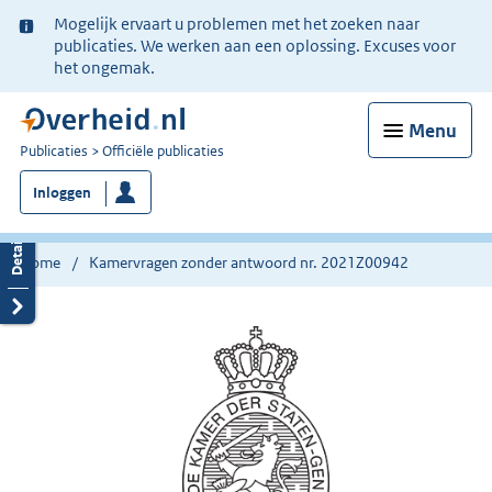
Ter
Mogelijk ervaart u problemen met het zoeken naar
informatie:
publicaties. We werken aan een oplossing. Excuses voor
het ongemak.
Menu
U
Publicaties
Officiële publicaties
bent
Inloggen
nu
hier:
Home
Kamervragen zonder antwoord nr. 2021Z00942