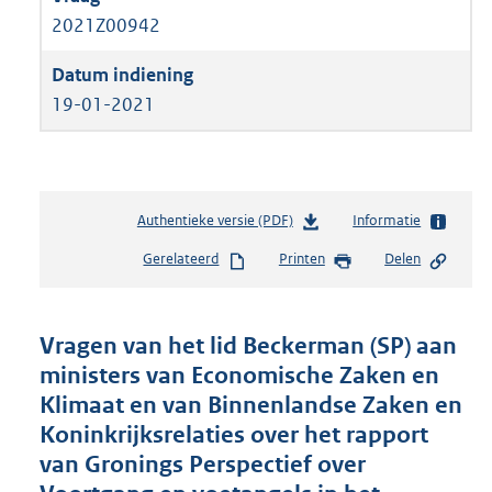
2021Z00942
19-01-2021
Authentieke versie (PDF)
b
Informatie
e
Gerelateerd
Printen
Delen
s
t
a
n
Vragen van het lid Beckerman (SP) aan
d
ministers van Economische Zaken en
s
Klimaat en van Binnenlandse Zaken en
g
r
Koninkrijksrelaties over het rapport
o
van Gronings Perspectief over
o