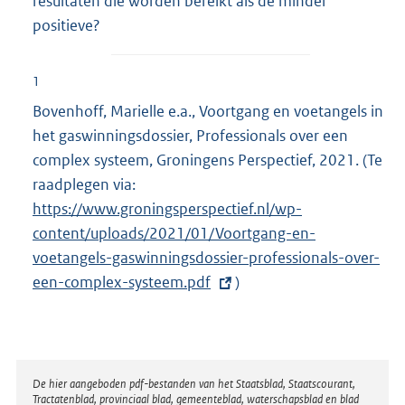
resultaten die worden bereikt als de minder
positieve?
1
Bovenhoff, Marielle e.a., Voortgang en voetangels in
het gaswinningsdossier, Professionals over een
complex systeem, Groningens Perspectief, 2021. (Te
raadplegen via:
E
https://www.groningsperspectief.nl/wp-
x
content/uploads/2021/01/Voortgang-en-
t
voetangels-gaswinningsdossier-professionals-over-
e
een-complex-systeem.pdf
r
)
n
e
l
i
Disclaimer
De hier aangeboden pdf-bestanden van het Staatsblad, Staatscourant,
Tractatenblad, provinciaal blad, gemeenteblad, waterschapsblad en blad
n