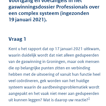
Voortgang en voetangels in het
t
gaswinningsdossier Professionals over
t
e
een complex systeem (ingezonden
:
19 januari 2021).
4
1
K
b
Vraag 1
Kent u het rapport dat op 17 januari 2021 uitkwam,
waarin duidelijk wordt dat niet alleen gedupeerden
van de gaswinning in Groningen, maar ook mensen
die op belangrijke punten zitten en verbinding
hebben met de uitvoering of vanuit hun functie heel
veel coördineren, gek worden van het huidige
systeem waarin de aardbevingsproblematiek wordt
aangepakt en het vaak niet meer aan gedupeerden
1
uit kunnen leggen? Wat is daarop uw reactie?