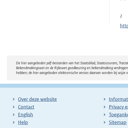
2
E
htt
x
t
e
r
De hier aangeboden pdf-bestanden van het Staatsblad, Staatscourant, Tract
Disclaimer
n
Bekendmakingswet en de Rijkswet goedkeuring en bekendmaking verdragen voor
e
hebben; de hier aangeboden elektronische versies daarvan worden bij wijze 
l
i
n
Over deze website
Informat
k
Contact
Privacy 
:
English
Toeganke
Help
Sitemap