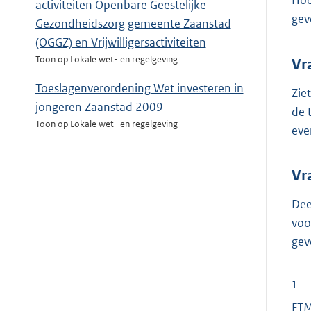
Hoe
activiteiten Openbare Geestelijke
gev
Gezondheidszorg gemeente Zaanstad
(OGGZ) en Vrijwilligersactiviteiten
Toon op Lokale wet- en regelgeving
Vr
Toeslagenverordening Wet investeren in
Zie
jongeren Zaanstad 2009
de 
Toon op Lokale wet- en regelgeving
eve
Vr
Dee
voo
gev
1
FTM