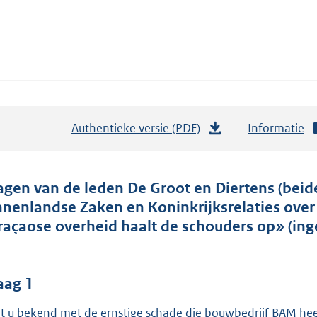
Authentieke versie (PDF)
b
Informatie
e
s
t
agen van de leden De Groot en Diertens (beid
a
nnenlandse Zaken en Koninkrijksrelaties over 
n
raçaose overheid haalt de schouders op» (ing
d
s
g
aag 1
r
t u bekend met de ernstige schade die bouwbedrijf BAM hee