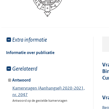
Toon
Extra informatie
meer
van:
Informatie over publicatie
Vr
Toon
Gerelateerd
Bi
meer
Cu
van:
Antwoord
Kamervragen (Aanhangsel) 2020-2021,
nr. 2047
Vr
Antwoord op de gestelde kamervragen
Ben