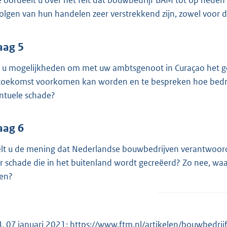
 oordeelt u over het feit dat bouwbedrijf BAM tot op heden vr
olgen van hun handelen zeer verstrekkend zijn, zowel voor d
aag 5
t u mogelijkheden om met uw ambtsgenoot in Curaçao het ge
toekomst voorkomen kan worden en te bespreken hoe bedr
ntuele schade?
aag 6
lt u de mening dat Nederlandse bouwbedrijven verantwoo
r schade die in het buitenland wordt gecreëerd? Zo nee, waa
en?
, 07 januari 2021;
E
https://www.ftm.nl/artikelen/bouwbedrij