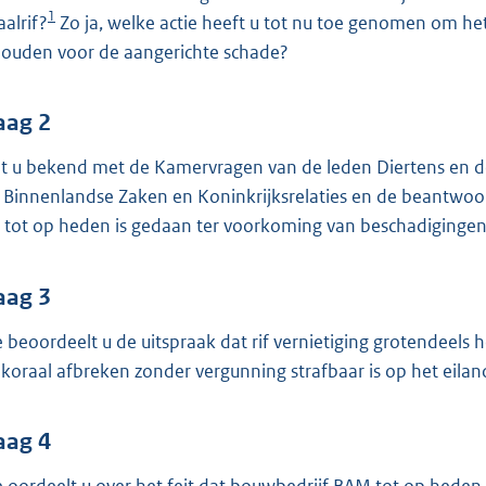
o
1
aalrif?
Zo ja, welke actie heeft u tot nu toe genomen om h
o
houden voor de aangerichte schade?
t
t
e
aag 2
:
t u bekend met de Kamervragen van de leden Diertens en de
3
 Binnenlandse Zaken en Koninkrijksrelaties en de beantwoo
8
 tot op heden is gedaan ter voorkoming van beschadiginge
K
b
aag 3
 beoordeelt u de uitspraak dat rif vernietiging grotendeels
 koraal afbreken zonder vergunning strafbaar is op het eila
aag 4