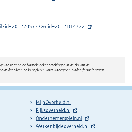
tail?id=2017Z05733&did=2017D14722
regeling vormen de formele bekendmakingen in de zin van de
eldt dat alleen de in papieren vorm uitgegeven bladen formele status
MijnOverheid.nl
E
Rijksoverheid.nl
x
E
Ondernemersplein.nl
t
x
E
Werkenbijdeoverheid.nl