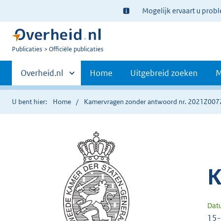
Ter
Mogelijk ervaart u prob
informatie:
U
Publicaties
Officiële publicaties
bent
Primaire
nu
Andere
Overheid.nl
Home
Uitgebreid zoeken
M
hier:
sites
navigatie
binnen
U bent hier:
Home
Kamervragen zonder antwoord nr. 2021Z007
K
Dat
15-