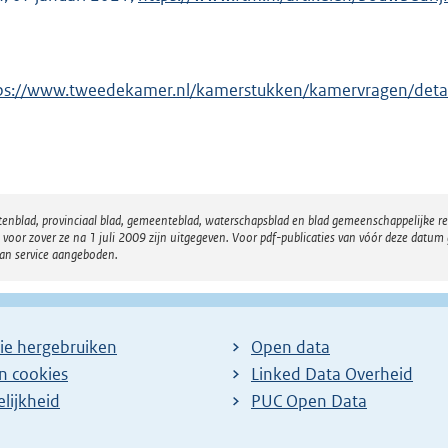
x
t
e
ps://www.tweedekamer.nl/kamerstukken/kamervragen/de
r
n
e
l
i
atenblad, provinciaal blad, gemeenteblad, waterschapsblad en blad gemeenschappelijke 
n
 zover ze na 1 juli 2009 zijn uitgegeven. Voor pdf-publicaties van vóór deze datum g
van service aangeboden.
k
:
ie hergebruiken
Open data
en cookies
Linked Data Overheid
lijkheid
PUC Open Data