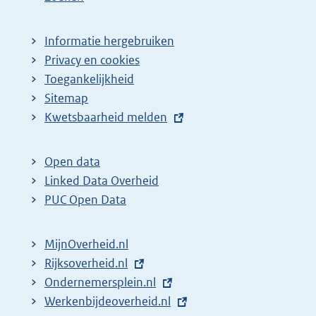
Informatie hergebruiken
Privacy en cookies
Toegankelijkheid
Sitemap
E
Kwetsbaarheid melden
x
t
Open data
e
Linked Data Overheid
r
PUC Open Data
n
e
MijnOverheid.nl
l
E
Rijksoverheid.nl
i
x
E
Ondernemersplein.nl
n
t
x
E
Werkenbijdeoverheid.nl
k