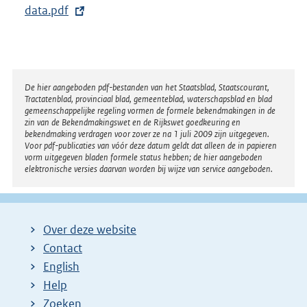
data.pdf
r
n
e
l
i
Disclaimer
De hier aangeboden pdf-bestanden van het Staatsblad, Staatscourant,
Tractatenblad, provinciaal blad, gemeenteblad, waterschapsblad en blad
n
gemeenschappelijke regeling vormen de formele bekendmakingen in de
k
zin van de Bekendmakingswet en de Rijkswet goedkeuring en
bekendmaking verdragen voor zover ze na 1 juli 2009 zijn uitgegeven.
:
Voor pdf-publicaties van vóór deze datum geldt dat alleen de in papieren
vorm uitgegeven bladen formele status hebben; de hier aangeboden
elektronische versies daarvan worden bij wijze van service aangeboden.
Over deze website
Contact
English
Help
Zoeken