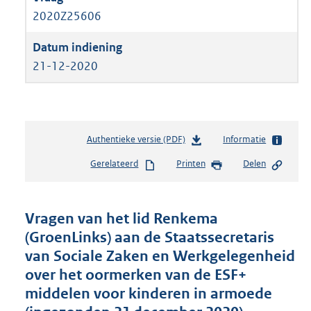
2020Z25606
21-12-2020
Authentieke versie (PDF)
b
Informatie
e
Gerelateerd
Printen
Delen
s
t
a
n
Vragen van het lid Renkema
d
(GroenLinks) aan de Staatssecretaris
s
van Sociale Zaken en Werkgelegenheid
g
r
over het oormerken van de ESF+
o
middelen voor kinderen in armoede
o