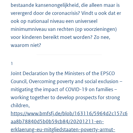
bestaande kansenongelijkheid, die alleen maar is
verergerd door de coronacrisis? Vindt u ook dat er
ook op nationaal niveau een universeel
minimumniveau van rechten (op voorzieningen)
voor kinderen bereikt moet worden? Zo nee,
waarom niet?
1
Joint Declaration by the Ministers of the EPSCO
Council, Overcoming poverty and social exclusion –
mitigating the impact of COVID-19 on families –
working together to develop prospects for strong
children,
E
https://www.bmfsfj.de/blob/163116/5964d2c157c6
x
aa8
b78840d5b0b59cb84/20201211-en-
t
erklaerung-eu-mitgliedstaaten-poverty-armut-
e