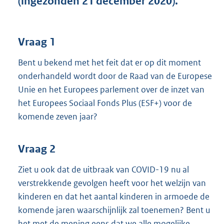
(ingezonden 21 december 2020).
t
t
e
:
Vraag 1
3
7
Bent u bekend met het feit dat er op dit moment
K
onderhandeld wordt door de Raad van de Europese
b
Unie en het Europees parlement over de inzet van
het Europees Sociaal Fonds Plus (ESF+) voor de
komende zeven jaar?
Vraag 2
Ziet u ook dat de uitbraak van COVID-19 nu al
verstrekkende gevolgen heeft voor het welzijn van
kinderen en dat het aantal kinderen in armoede de
komende jaren waarschijnlijk zal toenemen? Bent u
het met de mening eens dat we alle mogelijke