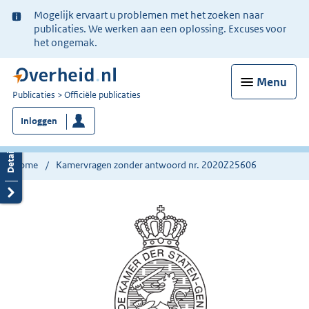
Ter
Mogelijk ervaart u problemen met het zoeken naar
informatie:
publicaties. We werken aan een oplossing. Excuses voor
het ongemak.
Menu
U
Publicaties
Officiële publicaties
bent
Inloggen
nu
hier:
Home
Kamervragen zonder antwoord nr. 2020Z25606