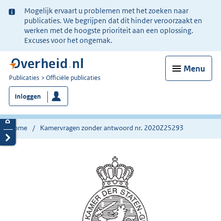
Ter
Mogelijk ervaart u problemen met het zoeken naar
informatie:
publicaties. We begrijpen dat dit hinder veroorzaakt en
werken met de hoogste prioriteit aan een oplossing.
Excuses voor het ongemak.
Menu
U
Publicaties
Officiële publicaties
bent
Inloggen
nu
hier:
Home
Kamervragen zonder antwoord nr. 2020Z25293