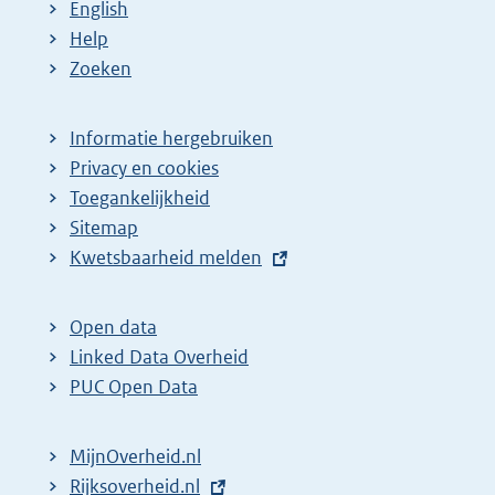
English
Help
Zoeken
Informatie hergebruiken
Privacy en cookies
Toegankelijkheid
Sitemap
E
Kwetsbaarheid melden
x
t
Open data
e
Linked Data Overheid
r
PUC Open Data
n
e
MijnOverheid.nl
l
E
Rijksoverheid.nl