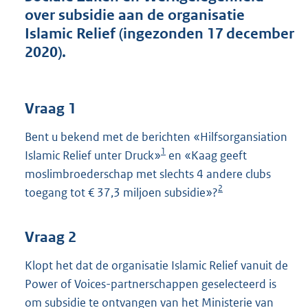
o
over subsidie aan de organisatie
t
Islamic Relief (ingezonden 17 december
t
e
2020).
:
4
5
K
Vraag 1
b
Bent u bekend met de berichten «Hilfsorgansiation
1
Islamic Relief unter Druck»
en «Kaag geeft
moslimbroederschap met slechts 4 andere clubs
2
toegang tot € 37,3 miljoen subsidie»?
Vraag 2
Klopt het dat de organisatie Islamic Relief vanuit de
Power of Voices-partnerschappen geselecteerd is
om subsidie te ontvangen van het Ministerie van