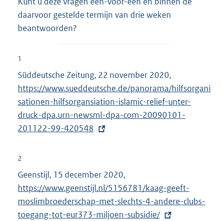
Kunt u deze vragen één-voor-één en binnen de
daarvoor gestelde termijn van drie weken
beantwoorden?
1
Süddeutsche Zeitung, 22 november 2020,
E
https://www.sueddeutsche.de/panorama/hilfsorgani
x
sationen-hilfsorgansiation-islamic-relief-unter-
t
druck-dpa.urn-newsml-dpa-com-20090101-
e
201122-99-420548
r
n
e
2
l
Geenstijl, 15 december 2020,
E
i
https://www.geenstijl.nl/5156781/kaag-geeft-
x
n
moslimbroederschap-met-slechts-4-andere-clubs-
t
k
toegang-tot-eur373-miljoen-subsidie/
e