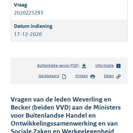
2020Z25293
17-12-2020
Authentieke versie (PDF)
b
Informatie
e
Gerelateerd
Printen
Delen
s
t
a
n
Vragen van de leden Weverling en
d
Becker (beiden VVD) aan de Ministers
s
voor Buitenlandse Handel en
g
r
Ontwikkelingssamenwerking en van
o
Sociale Zaken en Werkgelegenheid