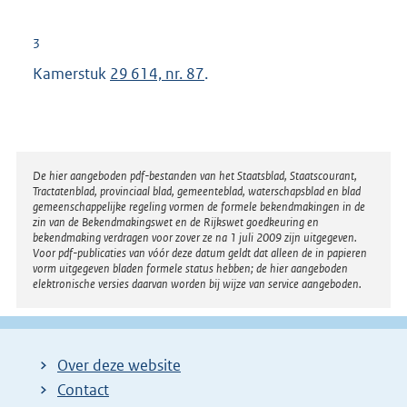
:
r
n
3
e
Kamerstuk
29 614, nr. 87
.
l
i
n
k
Disclaimer
De hier aangeboden pdf-bestanden van het Staatsblad, Staatscourant,
:
Tractatenblad, provinciaal blad, gemeenteblad, waterschapsblad en blad
gemeenschappelijke regeling vormen de formele bekendmakingen in de
zin van de Bekendmakingswet en de Rijkswet goedkeuring en
bekendmaking verdragen voor zover ze na 1 juli 2009 zijn uitgegeven.
Voor pdf-publicaties van vóór deze datum geldt dat alleen de in papieren
vorm uitgegeven bladen formele status hebben; de hier aangeboden
elektronische versies daarvan worden bij wijze van service aangeboden.
Over deze website
Contact