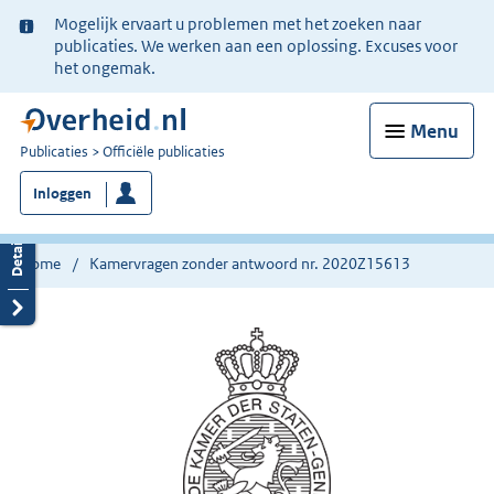
Ter
Mogelijk ervaart u problemen met het zoeken naar
informatie:
publicaties. We werken aan een oplossing. Excuses voor
het ongemak.
Menu
U
Publicaties
Officiële publicaties
bent
Inloggen
nu
hier:
Home
Kamervragen zonder antwoord nr. 2020Z15613