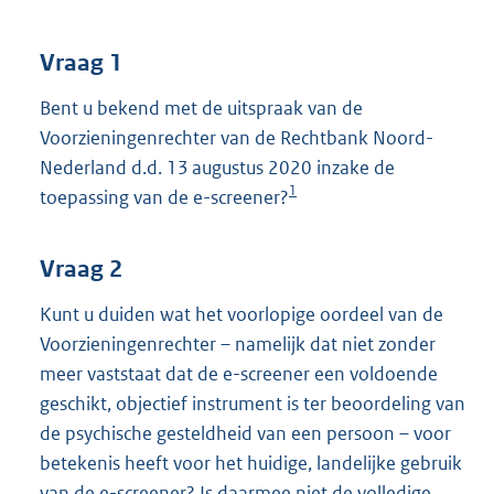
t
t
e
Vraag 1
:
4
Bent u bekend met de uitspraak van de
7
Voorzieningenrechter van de Rechtbank Noord-
K
Nederland d.d. 13 augustus 2020 inzake de
b
1
toepassing van de e-screener?
Vraag 2
Kunt u duiden wat het voorlopige oordeel van de
Voorzieningenrechter – namelijk dat niet zonder
meer vaststaat dat de e-screener een voldoende
geschikt, objectief instrument is ter beoordeling van
de psychische gesteldheid van een persoon – voor
betekenis heeft voor het huidige, landelijke gebruik
van de e-screener? Is daarmee niet de volledige