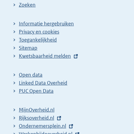
Zoeken
Informatie hergebruiken
Privacy en cookies
Toegankelijkheid
Sitemap
E
Kwetsbaarheid melden
x
t
Open data
e
Linked Data Overheid
r
PUC Open Data
n
e
MijnOverheid.nl
l
E
Rijksoverheid.nl
i
x
E
Ondernemersplein.nl
n