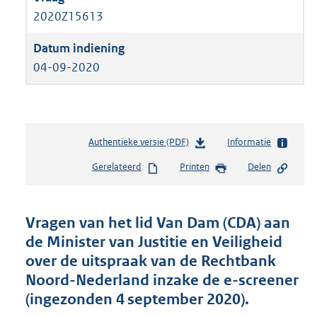
2020Z15613
04-09-2020
Authentieke versie (PDF)
b
Informatie
e
Gerelateerd
Printen
Delen
s
t
a
n
Vragen van het lid Van Dam (CDA) aan
d
de Minister van Justitie en Veiligheid
s
over de uitspraak van de Rechtbank
g
r
Noord-Nederland inzake de e-screener
o
(ingezonden 4 september 2020).
o