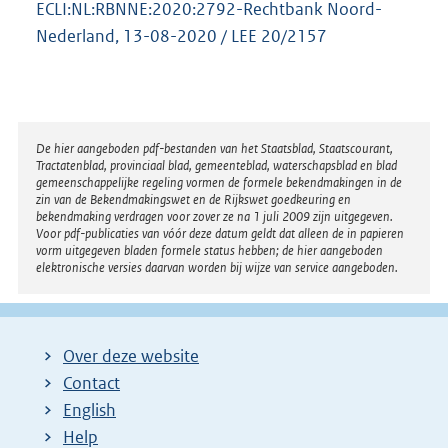
ECLI:NL:RBNNE:2020:2792-Rechtbank Noord-
Nederland, 13-08-2020 / LEE 20/2157
Disclaimer
De hier aangeboden pdf-bestanden van het Staatsblad, Staatscourant,
Tractatenblad, provinciaal blad, gemeenteblad, waterschapsblad en blad
gemeenschappelijke regeling vormen de formele bekendmakingen in de
zin van de Bekendmakingswet en de Rijkswet goedkeuring en
bekendmaking verdragen voor zover ze na 1 juli 2009 zijn uitgegeven.
Voor pdf-publicaties van vóór deze datum geldt dat alleen de in papieren
vorm uitgegeven bladen formele status hebben; de hier aangeboden
elektronische versies daarvan worden bij wijze van service aangeboden.
Over deze website
Contact
English
Help