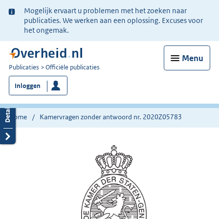
Ter
Mogelijk ervaart u problemen met het zoeken naar
informatie:
publicaties. We werken aan een oplossing. Excuses voor
het ongemak.
Menu
U
Publicaties
Officiële publicaties
bent
Inloggen
nu
hier:
Home
Kamervragen zonder antwoord nr. 2020Z05783