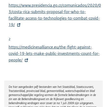
x
E
https://www.presidencia.go.cr/comunicados/2020/0
t
x
3/costa-rica-submits-proposal-for-who-to-
e
t
facilitate-access-to-technologies-to-combat-covid-
r
e
19/
n
r
e
n
l
2
e
i
E
https://medicinesalliance.eu/the-fight-against-
l
n
x
covid-19-lets-make-public-investments-count-for-
i
k
t
people/
n
:
e
k
r
:
n
e
Disclaimer
De hier aangeboden pdf-bestanden van het Staatsblad, Staatscourant,
Tractatenblad, provinciaal blad, gemeenteblad, waterschapsblad en blad
l
gemeenschappelijke regeling vormen de formele bekendmakingen in de
i
zin van de Bekendmakingswet en de Rijkswet goedkeuring en
bekendmaking verdragen voor zover ze na 1 juli 2009 zijn uitgegeven.
n