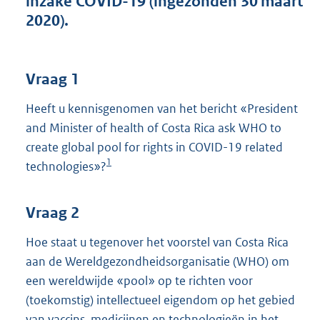
inzake COVID-19 (ingezonden 30 maart
t
2020).
t
e
:
3
Vraag 1
8
K
Heeft u kennisgenomen van het bericht «President
b
and Minister of health of Costa Rica ask WHO to
create global pool for rights in COVID-19 related
1
technologies»?
Vraag 2
Hoe staat u tegenover het voorstel van Costa Rica
aan de Wereldgezondheidsorganisatie (WHO) om
een wereldwijde «pool» op te richten voor
(toekomstig) intellectueel eigendom op het gebied
van vaccins, medicijnen en technologieën in het