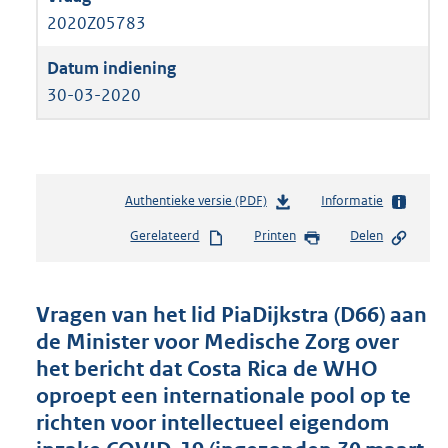
2020Z05783
30-03-2020
Authentieke versie (PDF)
b
Informatie
e
Gerelateerd
Printen
Delen
s
t
a
n
Vragen van het lid PiaDijkstra (D66) aan
d
de Minister voor Medische Zorg over
s
het bericht dat Costa Rica de WHO
g
r
oproept een internationale pool op te
o
richten voor intellectueel eigendom
o