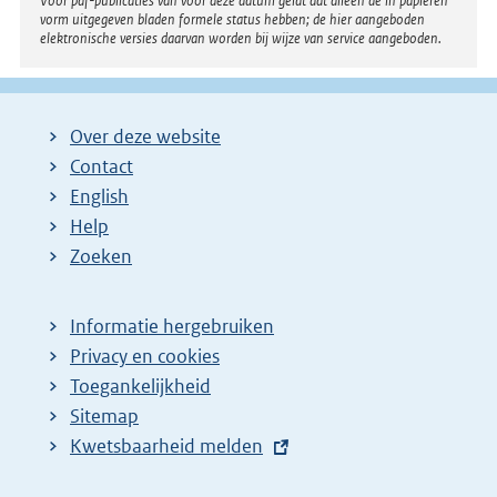
Voor pdf-publicaties van vóór deze datum geldt dat alleen de in papieren
k
vorm uitgegeven bladen formele status hebben; de hier aangeboden
elektronische versies daarvan worden bij wijze van service aangeboden.
:
Over deze website
Contact
English
Help
Zoeken
Informatie hergebruiken
Privacy en cookies
Toegankelijkheid
Sitemap
E
Kwetsbaarheid melden
x