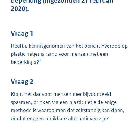
beperking (ingezonden 27 februari
t
2020).
t
e
:
3
Vraag 1
8
K
Heeft u kennisgenomen van het bericht «Verbod op
b
plastic rietjes is ramp voor mensen met een
1
beperking»?
Vraag 2
Klopt het dat voor mensen met bijvoorbeeld
spasmen, drinken via een plastic rietje de enige
methode is waarop men dat zelfstandig kan doen,
omdat er geen bruikbare alternatieven zijn?