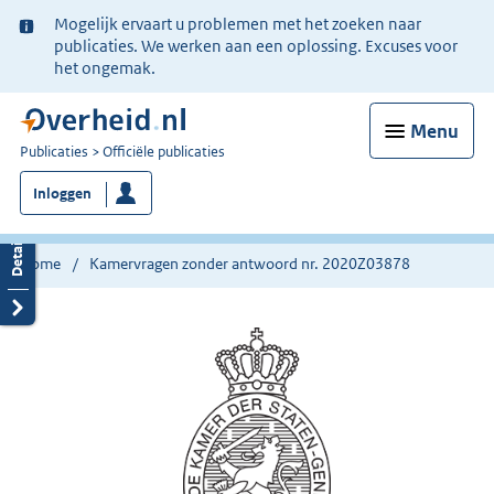
Ter
Mogelijk ervaart u problemen met het zoeken naar
informatie:
publicaties. We werken aan een oplossing. Excuses voor
het ongemak.
Menu
U
Publicaties
Officiële publicaties
bent
Inloggen
nu
hier:
Home
Kamervragen zonder antwoord nr. 2020Z03878