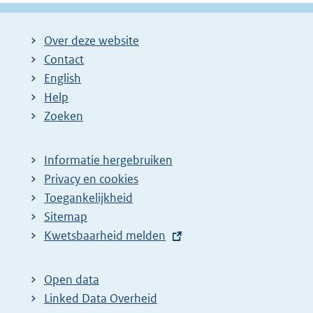
Over deze website
Contact
English
Help
Zoeken
Informatie hergebruiken
Privacy en cookies
Toegankelijkheid
Sitemap
E
Kwetsbaarheid melden
x
t
Open data
e
Linked Data Overheid
r