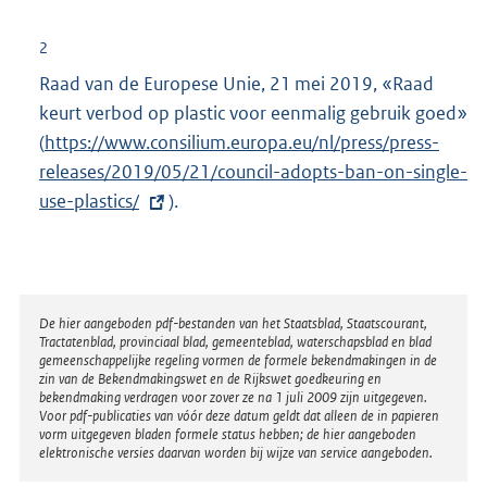
r
n
2
e
Raad van de Europese Unie, 21 mei 2019, «Raad
l
keurt verbod op plastic voor eenmalig gebruik goed»
i
(
E
https://www.consilium.europa.eu/nl/press/press-
n
releases/2019/05/21/council-adopts-ban-on-single-
x
k
use-plastics/
t
).
:
e
r
n
e
Disclaimer
De hier aangeboden pdf-bestanden van het Staatsblad, Staatscourant,
Tractatenblad, provinciaal blad, gemeenteblad, waterschapsblad en blad
l
gemeenschappelijke regeling vormen de formele bekendmakingen in de
i
zin van de Bekendmakingswet en de Rijkswet goedkeuring en
bekendmaking verdragen voor zover ze na 1 juli 2009 zijn uitgegeven.
n
Voor pdf-publicaties van vóór deze datum geldt dat alleen de in papieren
k
vorm uitgegeven bladen formele status hebben; de hier aangeboden
elektronische versies daarvan worden bij wijze van service aangeboden.
: