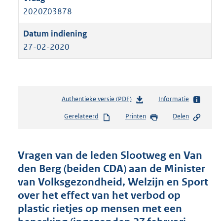
2020Z03878
27-02-2020
Authentieke versie (PDF)
b
Informatie
e
Gerelateerd
Printen
Delen
s
t
a
n
Vragen van de leden Slootweg en Van
d
den Berg (beiden CDA) aan de Minister
s
van Volksgezondheid, Welzijn en Sport
g
r
over het effect van het verbod op
o
plastic rietjes op mensen met een
o