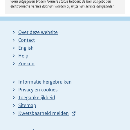
vorm uitgegeven bladen formele status hebben; de hier aangeboden
elektronische versies daarvan worden bij wijze van service aangeboden.
Over deze website
Contact
English
Help
Zoeken
Informatie hergebruiken
Privacy en cookies
Toegankelijkheid
Sitemap
E
Kwetsbaarheid melden
x
t