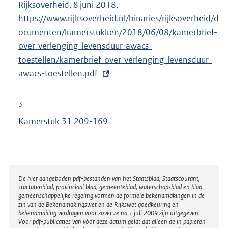
Rijksoverheid, 8 juni 2018,
E
l
https://www.rijksoverheid.nl/binaries/rijksoverheid/d
x
i
ocumenten/kamerstukken/2018/06/08/kamerbrief-
t
n
over-verlenging-levensduur-awacs-
e
k
toestellen/kamerbrief-over-verlenging-levensduur-
r
:
awacs-toestellen.pdf
n
e
l
3
i
Kamerstuk
31 209-169
n
k
:
Disclaimer
De hier aangeboden pdf-bestanden van het Staatsblad, Staatscourant,
Tractatenblad, provinciaal blad, gemeenteblad, waterschapsblad en blad
gemeenschappelijke regeling vormen de formele bekendmakingen in de
zin van de Bekendmakingswet en de Rijkswet goedkeuring en
bekendmaking verdragen voor zover ze na 1 juli 2009 zijn uitgegeven.
Voor pdf-publicaties van vóór deze datum geldt dat alleen de in papieren