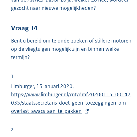
gezocht naar nieuwe mogelijkheden?
Vraag 14
Bent u bereid om te onderzoeken of stillere motoren
op de vliegtuigen mogelijk zijn en binnen welke
termijn?
1
Limburger, 15 januari 2020,
E
https://www.limburger.nl/cnt/dmf20200115_00142
x
035/staatssecretaris-doet-geen-toezeggingen-om-
t
overlast-awacs-aan-te-pakken
e
r
n
2
e