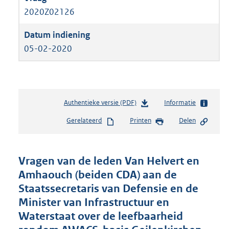
2020Z02126
05-02-2020
Authentieke versie (PDF)
b
Informatie
e
Gerelateerd
Printen
Delen
s
t
a
n
Vragen van de leden Van Helvert en
d
Amhaouch (beiden CDA) aan de
s
Staatssecretaris van Defensie en de
g
r
Minister van Infrastructuur en
o
Waterstaat over de leefbaarheid
o