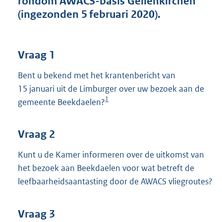
rondom AWACS-basis Geilenkirchen
t
(ingezonden 5 februari 2020).
t
e
:
4
Vraag 1
0
K
Bent u bekend met het krantenbericht van
b
15 januari uit de Limburger over uw bezoek aan de
1
gemeente Beekdaelen?
Vraag 2
Kunt u de Kamer informeren over de uitkomst van
het bezoek aan Beekdaelen voor wat betreft de
leefbaarheidsaantasting door de AWACS vliegroutes?
Vraag 3