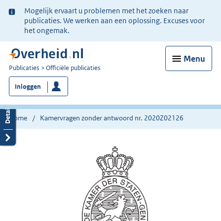
Ter
Mogelijk ervaart u problemen met het zoeken naar
informatie:
publicaties. We werken aan een oplossing. Excuses voor
het ongemak.
Menu
U
Publicaties
Officiële publicaties
bent
Inloggen
nu
hier:
Home
Kamervragen zonder antwoord nr. 2020Z02126