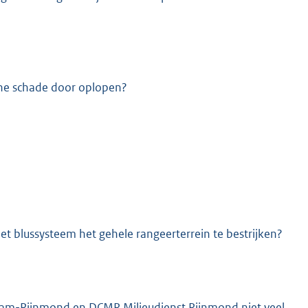
he schade door oplopen?
et blussysteem het gehele rangeerterrein te bestrijken?
rdam-Rijnmond en DCMR Milieudienst Rijnmond niet veel