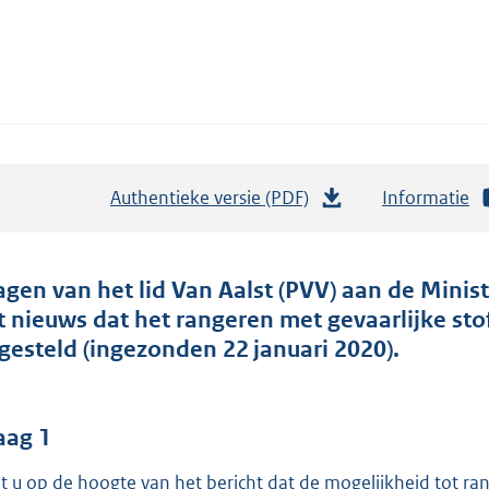
Authentieke versie (PDF)
b
Informatie
e
s
t
agen van het lid Van Aalst (PVV) aan de Minist
a
t nieuws dat het rangeren met gevaarlijke st
n
tgesteld (ingezonden 22 januari 2020).
d
s
g
aag 1
r
t u op de hoogte van het bericht dat de mogelijkheid tot ra