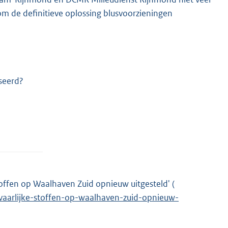
om de definitieve oplossing blusvoorzieningen
seerd?
offen op Waalhaven Zuid opnieuw uitgesteld' (
E
vaarlijke-stoffen-op-waalhaven-zuid-opnieuw-
x
t
e