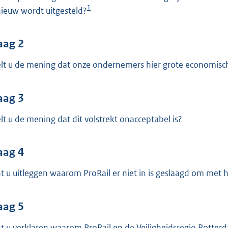
o
1
ieuw wordt uitgesteld?
o
t
t
aag 2
e
lt u de mening dat onze ondernemers hier grote economisc
:
3
aag 3
6
K
lt u de mening dat dit volstrekt onacceptabel is?
b
aag 4
t u uitleggen waarom ProRail er niet in is geslaagd om met h
aag 5
t u verklaren waarom ProRail en de Veiligheidsregio Rotte