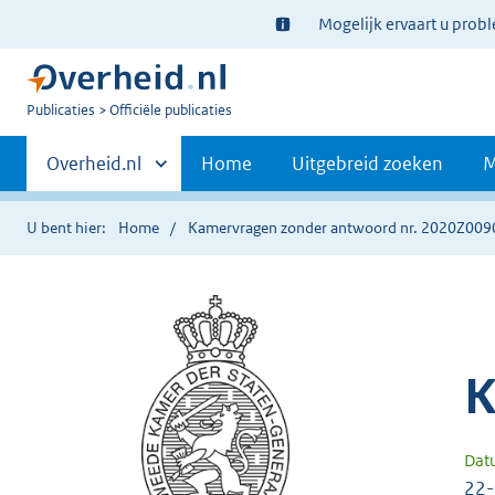
Ter
Mogelijk ervaart u prob
informatie:
U
Publicaties
Officiële publicaties
bent
Primaire
nu
Andere
Overheid.nl
Home
Uitgebreid zoeken
M
hier:
sites
navigatie
binnen
U bent hier:
Home
Kamervragen zonder antwoord nr. 2020Z009
K
Dat
22-