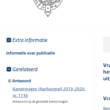
Toon
Extra informatie
meer
van:
Informatie over publicatie
Vr
Toon
Gerelateerd
he
meer
ui
van:
Antwoord
Kamervragen (Aanhangsel) 2019-2020,
nr. 1736
Vr
Antwoord op de gestelde kamervragen
Ben